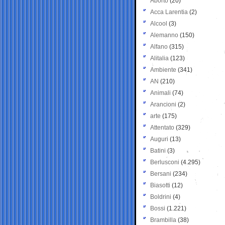
Aborto
(20)
Acca Larentia
(2)
Alcool
(3)
Alemanno
(150)
Alfano
(315)
Alitalia
(123)
Ambiente
(341)
AN
(210)
Animali
(74)
Arancioni
(2)
arte
(175)
Attentato
(329)
Auguri
(13)
Batini
(3)
Berlusconi
(4.295)
Bersani
(234)
Biasotti
(12)
Boldrini
(4)
Bossi
(1.221)
Brambilla
(38)