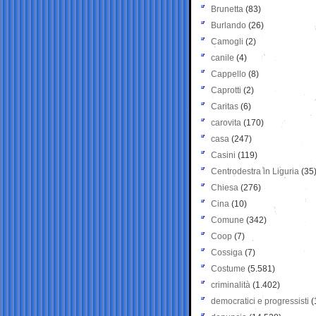
Brunetta
(83)
Burlando
(26)
Camogli
(2)
canile
(4)
Cappello
(8)
Caprotti
(2)
Caritas
(6)
carovita
(170)
casa
(247)
Casini
(119)
Centrodestra in Liguria
(35
Chiesa
(276)
Cina
(10)
Comune
(342)
Coop
(7)
Cossiga
(7)
Costume
(5.581)
criminalità
(1.402)
democratici e progressisti
(