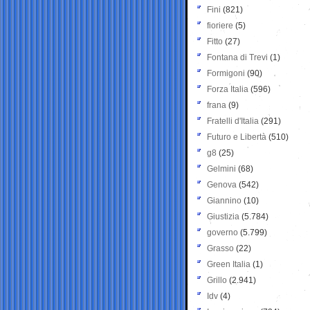
Fini
(821)
fioriere
(5)
Fitto
(27)
Fontana di Trevi
(1)
Formigoni
(90)
Forza Italia
(596)
frana
(9)
Fratelli d'Italia
(291)
Futuro e Libertà
(510)
g8
(25)
Gelmini
(68)
Genova
(542)
Giannino
(10)
Giustizia
(5.784)
governo
(5.799)
Grasso
(22)
Green Italia
(1)
Grillo
(2.941)
Idv
(4)