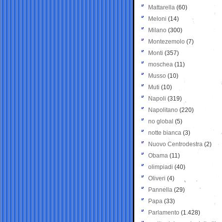
Mattarella
(60)
Meloni
(14)
Milano
(300)
Montezemolo
(7)
Monti
(357)
moschea
(11)
Musso
(10)
Muti
(10)
Napoli
(319)
Napolitano
(220)
no global
(5)
notte bianca
(3)
Nuovo Centrodestra
(2)
Obama
(11)
olimpiadi
(40)
Oliveri
(4)
Pannella
(29)
Papa
(33)
Parlamento
(1.428)