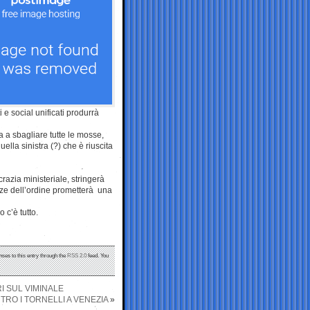
i e social unificati produrrà
a a sbagliare tutte le mosse,
uella sinistra (?) che è riuscita
crazia ministeriale, stringerà
orze dell’ordine prometterà una
 c’è tutto.
nses to this entry through the
RSS 2.0
feed. You
I SUL VIMINALE
TRO I TORNELLI A VENEZIA
»