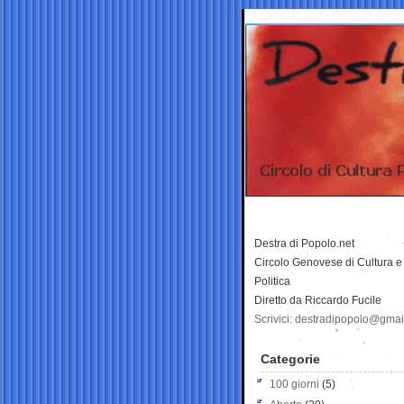
Destra di Popolo.net
Circolo Genovese di Cultura e
Politica
Diretto da Riccardo Fucile
Scrivici: destradipopolo@gma
Categorie
100 giorni
(5)