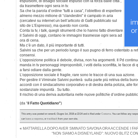
espulsioni, di disagio sociale espulso con la forza dalle città ,
da trasmettere ogni sera in tv.
Sa che la parola d’ordine “tutti a casa”, l’obiettivo di espellere
almeno mezzo milione di “clandestini” è campato in aria
(cercatevi su internet un bell’articolo di Gatti pubblicato sul
sito de L’Espresso), ma questo non conta.
Conta la tv, i talk, quegli strumenti che lo hanno fatto diventare
il Salvini di oggi, contano le immagini trasmesse ogni sera ad
ora di cena.
Ma c’è un dato, il più importante di tutti.
Salvini sa che per un periodo lungo il suo pugno di ferro ostentato a ret
consensi.
L’opposizione politica è debole, divisa, non ha argomenti. Il Pd continu
manda in tv personaggi improponibili, i volti della sconfitta, le facce di q
a farsi odiare dalla gente.
L’opposizione sociale è fragile, rare sono le tracce di una sua azione.
Per gestire il Viminale Salvini punterà sulla parte più retriva della buro
accordi con il sindacalismo corporativo e di destra della polizia, alle f
sostanziale impunità . Su tutto.
Il rischio di una deriva autoritaria nelle nuove politiche d’ordine pubblico
(da “
il Fatto Quotidiano”
)
This entry was posted on venerdì, Giugno 1st, 2018 at 22:24 and is filed under
Costume
. You can follow any respo
can
leave a response
, or
trackback
from your own site.
«
MATTARELLA DOPO AVER SMINATO SAVONA ORA ACCENDE I FAR
“NON SIAMO A DISNEYLAND”: NUOVO BLITZ CON