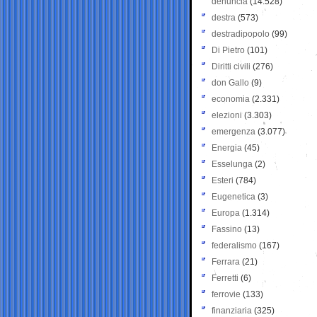
denuncia
(14.528)
destra
(573)
destradipopolo
(99)
Di Pietro
(101)
Diritti civili
(276)
don Gallo
(9)
economia
(2.331)
elezioni
(3.303)
emergenza
(3.077)
Energia
(45)
Esselunga
(2)
Esteri
(784)
Eugenetica
(3)
Europa
(1.314)
Fassino
(13)
federalismo
(167)
Ferrara
(21)
Ferretti
(6)
ferrovie
(133)
finanziaria
(325)