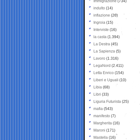
Immigrazione
(734)
indulto
(14)
inflazione
(26)
Ingroia
(15)
Interviste
(16)
la casta
(1.394)
La Destra
(45)
La Sapienza
(5)
Lavoro
(1.316)
LegaNord
(2.411)
Letta Enrico
(154)
Liberi e Uguali
(10)
Libia
(68)
Libri
(33)
Liguria Futurista
(25)
mafia
(543)
manifesto
(7)
Margherita
(16)
Maroni
(171)
Mastella
(16)