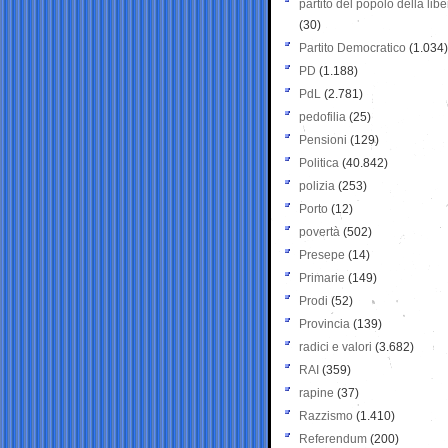
partito del popolo della libe
(30)
Partito Democratico
(1.034)
PD
(1.188)
PdL
(2.781)
pedofilia
(25)
Pensioni
(129)
Politica
(40.842)
polizia
(253)
Porto
(12)
povertà
(502)
Presepe
(14)
Primarie
(149)
Prodi
(52)
Provincia
(139)
radici e valori
(3.682)
RAI
(359)
rapine
(37)
Razzismo
(1.410)
Referendum
(200)