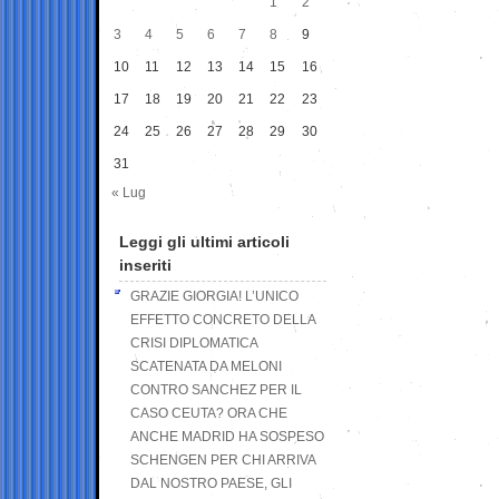
1
2
3
4
5
6
7
8
9
10
11
12
13
14
15
16
17
18
19
20
21
22
23
24
25
26
27
28
29
30
31
« Lug
Leggi gli ultimi articoli
inseriti
GRAZIE GIORGIA! L’UNICO
EFFETTO CONCRETO DELLA
CRISI DIPLOMATICA
SCATENATA DA MELONI
CONTRO SANCHEZ PER IL
CASO CEUTA? ORA CHE
ANCHE MADRID HA SOSPESO
SCHENGEN PER CHI ARRIVA
DAL NOSTRO PAESE, GLI