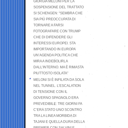
GIORGIA MELONI PER LA
SOSPENSIONE DEL TRATTATO
SI SCHENGEN: “SEMBRA CHE
SIA PIÙ PREOCCUPATA DI
TORNARE A FARSI
FOTOGRAFARE CON TRUMP
CHE DI DIFENDERE GLI
INTERESSI EUROPEI. STA
IMPORTANDO IN EUROPA
UN’AGENDA POLITICA CHE
MIRA A INDEBOLIRLA
DALL’INTERNO. MA È RIMASTA
PIUTTOSTO ISOLATA”
MELONI SI È INFILATA DA SOLA
NEL TUNNEL. L’ESCALATION
DI TENSIONE CON IL
GOVERNO SPAGNOLO ERA
PREVEDIBILE: TRE GIORNI FA
C’ERA STATO UNO SCONTRO
TRA LA LINEA MORBIDA DI
TAJANI E QUELLA DURA DELLA
PREMIER CON SALVINI E