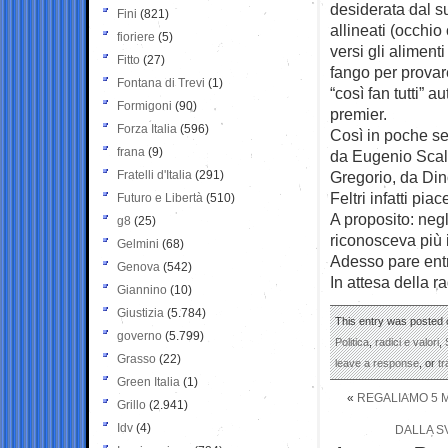
desiderata dal su
Fini
(821)
allineati (occhio
fioriere
(5)
versi gli alimenti
Fitto
(27)
fango per provar
Fontana di Trevi
(1)
“così fan tutti” a
Formigoni
(90)
premier.
Forza Italia
(596)
Così in poche set
frana
(9)
da Eugenio Scal
Fratelli d'Italia
(291)
Gregorio, da Din
Feltri infatti pia
Futuro e Libertà
(510)
A proposito: negl
g8
(25)
riconosceva più i
Gelmini
(68)
Adesso pare entr
Genova
(542)
In attesa della r
Giannino
(10)
Giustizia
(5.784)
This entry was posted 
governo
(5.799)
Politica
,
radici e valori
,
Grasso
(22)
leave a response
, or
t
Green Italia
(1)
«
REGALIAMO 5 M
Grillo
(2.941)
Idv
(4)
DALLA SV