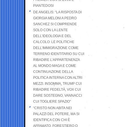
PIANTEDOSI
DE ANGELIS: “LA RISPOSTA DI
GIORGIA MELONI A PEDRO
SANCHEZ SI COMPRENDE
SOLO CON LA LENTE
DELL’IDEOLOGIA E DEL
CALCOLO: LE POLITICHE
DELL’IMMIGRAZIONE COME
TERRENO IDENTITARIO SU CUI
RIBADIRE L’APPARTENENZA
AL MONDO MAGA E COME
CONTINUAZIONE DELLA
POLITICA INTERNA CON ALTRI
MEZZI. INSOMMA, TRUMP CUI
RIBADIRE FEDELTÀ, VOX CUI
DARE SOSTEGNO, VANNACCI
CUI TOGLIERE SPAZIO”
“CRISTO NON ABITA NEI
PALAZZI DEL POTERE, MA SI
IDENTIFICA CON CHI È
AFFAMATO, FORESTIERO O