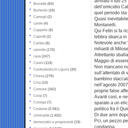
arrivato il tuo 2
Brunetta
(83)
dell’omicidio Cal
Burlando
(26)
quel periodo sta
Camogli
(2)
Quasi inevitabil
canile
(4)
Montanelli.
Cappello
(8)
Qui Feltri si fa r
lebbra sbarca in 
Caprotti
(2)
Notevole anche “
Caritas
(6)
miliardi di Milose
carovita
(170)
Altrettanto sbal
casa
(247)
Maggio di essere 
Casini
(119)
Non mancano nuov
Centrodestra in Liguria
(35)
sull’attentato di
Chiesa
(276)
bambino staccata
Cina
(10)
nell’agosto 2007
Comune
(342)
proprie false aff
Coop
(7)
Avanti così, e ne
sparato a un elic
Cossiga
(7)
politico fra il Qu
Costume
(5.581)
Di due anni dopo
criminalità
(1.402)
Pci, un pezzo per
democratici e progressisti
(19)
condanna.