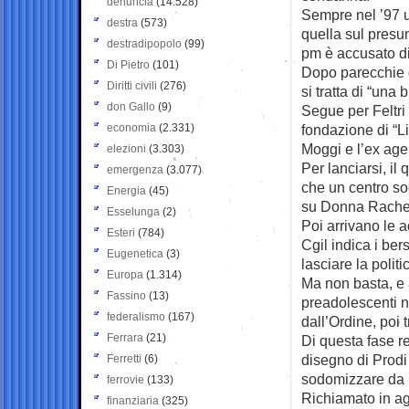
denuncia
(14.528)
Sempre nel ’97 u
destra
(573)
quella sul presun
destradipopolo
(99)
pm è accusato di
Di Pietro
(101)
Dopo parecchie q
Diritti civili
(276)
si tratta di “una b
don Gallo
(9)
Segue per Feltri 
economia
(2.331)
fondazione di “L
Moggi e l’ex age
elezioni
(3.303)
Per lanciarsi, il 
emergenza
(3.077)
che un centro so
Energia
(45)
su Donna Rachele
Esselunga
(2)
Poi arrivano le a
Esteri
(784)
Cgil indica i ber
Eugenetica
(3)
lasciare la politic
Europa
(1.314)
Ma non basta, e a
Fassino
(13)
preadolescenti n
federalismo
(167)
dall’Ordine, poi 
Ferrara
(21)
Di questa fase re
disegno di Prodi
Ferretti
(6)
sodomizzare da u
ferrovie
(133)
Richiamato in ag
finanziaria
(325)