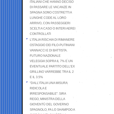
ITALIANI CHE HANNO DECISO
DI PASSARE LE VACANZE IN
SPAGNA SONO COSTRETTI A
LUNGHE CODE AL LORO
ARRIVO, CON PASSEGGERI
SCELTI A CASO O INTERI AEREI
CONTROLLATI
L’ITALIA RISCHIA DI RIMANERE
OSTAGGIO DEI FILO-PUTINIANI
VANNACCI E DI BATTISTA.
FUTURO NAZIONALE
VELEGGIA SOPRA IL 7% E UN
EVENTUALE PARTITO DELL’EX
GRILLINO VARREBBE TRA IL 2
E IL 3.5%
“DALL’ITALIA UNA MISURA
RIDICOLA E
IRRESPONSABILE”: SIRA
REGO, MINISTRA DELLA
GIOVENTÙ DEL GOVERNO
SPAGNOLO, FA LO SHAMPOO A