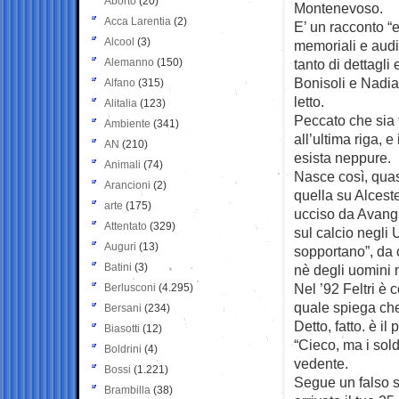
Aborto
(20)
Montenevoso.
Acca Larentia
(2)
E’ un racconto “
Alcool
(3)
memoriali e audi
Alemanno
(150)
tanto di dettagli 
Bonisoli e Nadia
Alfano
(315)
letto.
Alitalia
(123)
Peccato che sia t
Ambiente
(341)
all’ultima riga, 
AN
(210)
esista neppure.
Animali
(74)
Nasce così, quasi
Arancioni
(2)
quella su Alcest
arte
(175)
ucciso da Avangua
Attentato
(329)
sul calcio negli 
Auguri
(13)
sopportano”, da 
Batini
(3)
nè degli uomini 
Nel ’92 Feltri è 
Berlusconi
(4.295)
quale spiega che
Bersani
(234)
Detto, fatto. è i
Biasotti
(12)
“Cieco, ma i sold
Boldrini
(4)
vedente.
Bossi
(1.221)
Segue un falso sc
Brambilla
(38)