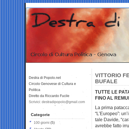
VITTORIO F
Destra di Popolo.net
BUFALE
Circolo Genovese di Cultura e
Politica
TUTTE LE PAT
Diretto da Riccardo Fucile
FINO AL REMU
Scrivici: destradipopolo@gmail.com
La prima patacca 
“L’Europeo”:
un’
Categorie
tale Davide, “car
100 giorni
(5)
avrebbe fatto irr