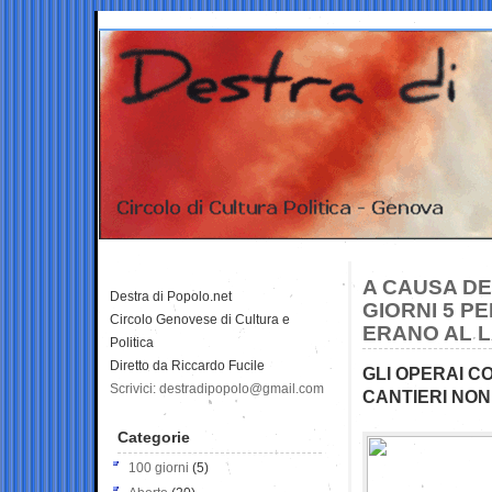
A CAUSA DE
Destra di Popolo.net
GIORNI 5 P
Circolo Genovese di Cultura e
ERANO AL 
Politica
Diretto da Riccardo Fucile
GLI OPERAI C
Scrivici: destradipopolo@gmail.com
CANTIERI NO
Categorie
100 giorni
(5)