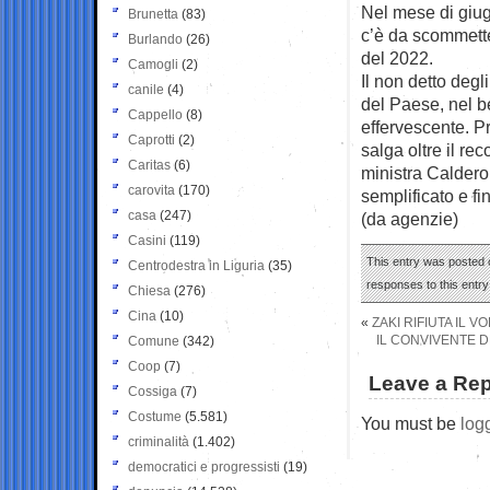
Nel mese di giu
Brunetta
(83)
c’è da scommetter
Burlando
(26)
del 2022.
Camogli
(2)
Il non detto deg
canile
(4)
del Paese, nel b
Cappello
(8)
effervescente. Pr
Caprotti
(2)
salga oltre il rec
Caritas
(6)
ministra Caldero
carovita
(170)
semplificato e fi
casa
(247)
(da agenzie)
Casini
(119)
This entry was posted o
Centrodestra in Liguria
(35)
responses to this entr
Chiesa
(276)
Cina
(10)
«
ZAKI RIFIUTA IL 
IL CONVIVENTE D
Comune
(342)
Coop
(7)
Leave a Rep
Cossiga
(7)
Costume
(5.581)
You must be
log
criminalità
(1.402)
democratici e progressisti
(19)