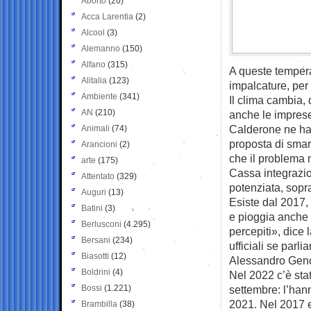
Aborto
(20)
Acca Larentia
(2)
Alcool
(3)
Alemanno
(150)
Alfano
(315)
A queste temperat
Alitalia
(123)
impalcature, per
Ambiente
(341)
Il clima cambia, 
AN
(210)
anche le imprese
Calderone ne ha 
Animali
(74)
proposta di smart
Arancioni
(2)
che il problema n
arte
(175)
Cassa integrazio
Attentato
(329)
potenziata, sopra
Auguri
(13)
Esiste dal 2017, 
Batini
(3)
e pioggia anche a
Berlusconi
(4.295)
percepiti», dice 
Bersani
(234)
ufficiali se parli
Biasotti
(12)
Alessandro Genov
Boldrini
(4)
Nel 2022 c’è sta
Bossi
(1.221)
settembre: l’han
2021. Nel 2017 e
Brambilla
(38)