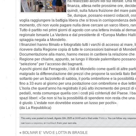
ha realizzato alcuni lidi sul litorale. Una 
finanza, attesa nelle prossime ore, deciderà
quindi, sulla futura fruizione del mare pal
Se, dunque, possano esserci ostacoli, ossi
voglia raggiungere la battigia libera che si trova in corrispondenza del
momento, chi non vuole pagare nulla deve cercare un varco libero, rar
Tutto è partito nei primi giorni di agosto con una lettera inviata al dem
regionale Ismaele La Vardera e dal presidente di +Europa Matteo Hall
spiaggia negata a Mondello.
I finanzieri hanno filmato e fotografato tutti i varchi di accesso al mare, l
ricevere dalla Regione copia di tutte le concessioni balneari di Mondel
Documentazione alla mano, hanno messo in cantiere la relazione che ar
Regione per chiarire, appunto, se lungo il litorale palermitano possano e
“selezione” per l’accesso dei bagnanti.
A pochi giorni dal Ferragosto, i lidi di Mondello come quelli di altre part
malgrado la differenziazione dei prezzi che propone la società Italo Be
soltanto per un fazzoletto di sabbia, il porta ombrellone e la possibilità d
fino a 33 euro al giorno per una postazione con ombrellone e due lettin
L’Isola che quest’anno ha registrato il più alto incremento dei prezzi di o
pedalò, resta comunque quella con i costi più contenuti del Paese. I b
spazi liberi: «Se non si ha la possibilità di spendere non resta che una 
è giusto. L’estate non dovrebbe essere un lusso per pochi».
(da La Repubblica)
This entry was posted on lunedì, Agosto 11th, 2025 at 14:43 and is filed under
Politica
. You can follow any response
can
leave a response
, or
trackback
from your own site.
«
BOLIVAR E’ VIVO E LOTTA IN BRASILE