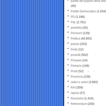
partito del popolo della libe
(30)
Partito Democratico
(1.034)
PD
(1.188)
PdL
(2.781)
pedofilia
(25)
Pensioni
(129)
Politica
(40.855)
polizia
(253)
Porto
(12)
povertà
(502)
Presepe
(14)
Primarie
(149)
Prodi
(52)
Provincia
(139)
radici e valori
(3.682)
RAI
(359)
rapine
(37)
Razzismo
(1.410)
Referendum
(200)