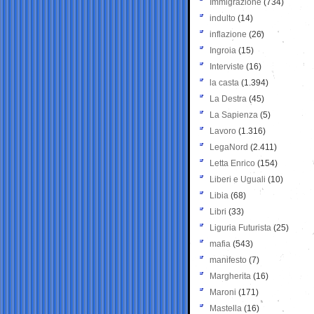
Immigrazione
(734)
indulto
(14)
inflazione
(26)
Ingroia
(15)
Interviste
(16)
la casta
(1.394)
La Destra
(45)
La Sapienza
(5)
Lavoro
(1.316)
LegaNord
(2.411)
Letta Enrico
(154)
Liberi e Uguali
(10)
Libia
(68)
Libri
(33)
Liguria Futurista
(25)
mafia
(543)
manifesto
(7)
Margherita
(16)
Maroni
(171)
Mastella
(16)