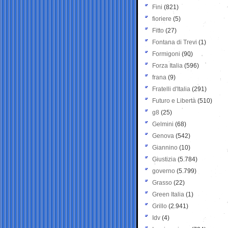
Fini
(821)
fioriere
(5)
Fitto
(27)
Fontana di Trevi
(1)
Formigoni
(90)
Forza Italia
(596)
frana
(9)
Fratelli d'Italia
(291)
Futuro e Libertà
(510)
g8
(25)
Gelmini
(68)
Genova
(542)
Giannino
(10)
Giustizia
(5.784)
governo
(5.799)
Grasso
(22)
Green Italia
(1)
Grillo
(2.941)
Idv
(4)