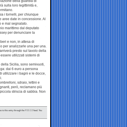
relazione della guardia di
 sulla loro legittimità e,
ermitano.
a i tornelli, per chiunque
le aree date in concessione. Al
o e mal segnalato.
anio marittimo dal deputato
issey per denunciare la
iberi e non, in attesa di
lo per analizzarle una per una.
riverà presto sul tavolo della
ssere utilizzati sistemi di
i della Sicilia, sono semivuoti,
lga: dai 6 euro a persona
i utilizzare i bagni e le docce,
i.
mbrelloni, sdraio, lettini e
agnanti, però, reclamano più
piccola striscia di sabbia. Non
s to this entry through the
RSS 2.0
feed. You