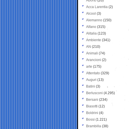
Aborto
(20)
Acca Larentia
(2)
Alcool
(3)
Alemanno
(150)
Alfano
(315)
Alitalia
(123)
Ambiente
(341)
AN
(210)
Animali
(74)
Arancioni
(2)
arte
(175)
Attentato
(329)
Auguri
(13)
Batini
(3)
Berlusconi
(4.295)
Bersani
(234)
Biasotti
(12)
Boldrini
(4)
Bossi
(1.221)
Brambilla
(38)