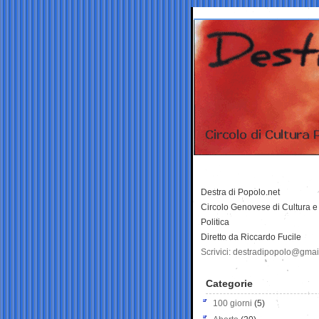
Destra di Popolo.net
Circolo Genovese di Cultura e
Politica
Diretto da Riccardo Fucile
Scrivici: destradipopolo@gma
Categorie
100 giorni
(5)