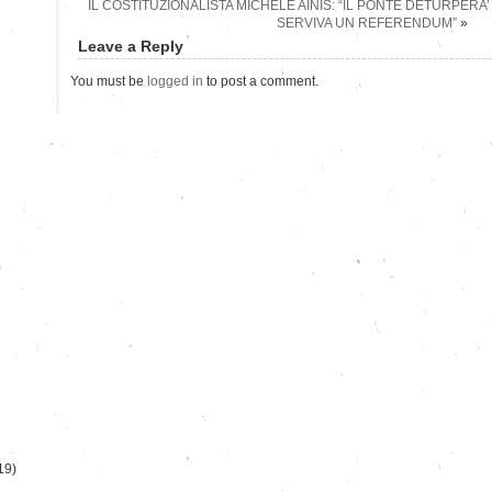
IL COSTITUZIONALISTA MICHELE AINIS: “IL PONTE DETURPERA’
SERVIVA UN REFERENDUM”
»
Leave a Reply
You must be
logged in
to post a comment.
)
19)