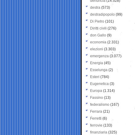
denuncia
(14.528)
destra
(573)
destradipopolo
(99)
Di Pietro
(101)
Diritti civili
(276)
don Gallo
(9)
economia
(2.331)
elezioni
(3.303)
emergenza
(3.077)
Energia
(45)
Esselunga
(2)
Esteri
(784)
Eugenetica
(3)
Europa
(1.314)
Fassino
(13)
federalismo
(167)
Ferrara
(21)
Ferretti
(6)
ferrovie
(133)
finanziaria
(325)