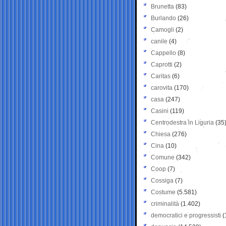
Brunetta
(83)
Burlando
(26)
Camogli
(2)
canile
(4)
Cappello
(8)
Caprotti
(2)
Caritas
(6)
carovita
(170)
casa
(247)
Casini
(119)
Centrodestra in Liguria
(35
Chiesa
(276)
Cina
(10)
Comune
(342)
Coop
(7)
Cossiga
(7)
Costume
(5.581)
criminalità
(1.402)
democratici e progressisti
(