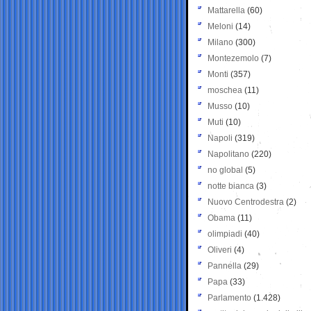
Mattarella
(60)
Meloni
(14)
Milano
(300)
Montezemolo
(7)
Monti
(357)
moschea
(11)
Musso
(10)
Muti
(10)
Napoli
(319)
Napolitano
(220)
no global
(5)
notte bianca
(3)
Nuovo Centrodestra
(2)
Obama
(11)
olimpiadi
(40)
Oliveri
(4)
Pannella
(29)
Papa
(33)
Parlamento
(1.428)