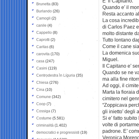
E’ il Capitano.
Brunetta
(83)
Quando e’ il mom
Burlando
(26)
Resta accanto a
Camogli
(2)
La cosa incredib
canile
(4)
di Carlos Paez e
Cappello
(8)
molto distante da
Tutto lontano da
Caprotti
(2)
Come il cane sia 
Caritas
(6)
La domenica succ
carovita
(170)
Miguel.
casa
(247)
Il Capitano e’ se
Casini
(119)
Quando se ne vann
Centrodestra in Liguria
(35)
ma alla fine ritor
Chiesa
(276)
Ad oggi, il cimit
Cina
(10)
Marta la fioraia 
Comune
(342)
cimitero nel gen
Coop
(7)
“Zoppicava perch
gli inietto’ degli
Cossiga
(7)
Si e’ fatto subit
Costume
(5.581)
volte di portarm
criminalità
(1.402)
padrone. E’ comm
democratici e progressisti
(19)
Veronica Moreno 