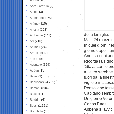
Aborto
(20)
Acca Larentia
(2)
Alcool
(3)
Alemanno
(150)
Alfano
(315)
Alitalia
(123)
della famiglia.
Ambiente
(341)
Ma il 24 marzo 
AN
(210)
In quei giorni n
Animali
(74)
giorno dopo i fu
Arancioni
(2)
Annusa ogni ango
arte
(175)
Ricorda la signo
Attentato
(329)
“Stava con le or
Auguri
(13)
all’altro sarebb
Batini
(3)
fuori dalla fines
vigile e in attesa
Berlusconi
(4.295)
Penso’ che fosse 
Bersani
(234)
Capitano sembro’
Biasotti
(12)
Un giorno Veroni
Boldrini
(4)
Carlos Paez.
Bossi
(1.221)
Appena si avvici
Brambilla
(38)