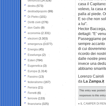
denuncia
(14.528)
casa il Capitano:
destra
(573)
volevo, la casa 
destradipopolo
(99)
palla al piede. O
Di Pietro
(101)
E so che non sol
Diritti civili
(276)
a lui”.
don Gallo
(9)
Hector Baccega, i
economia
(2.331)
dettagli: “E’ ven
Passeggiamo per i
elezioni
(3.303)
sempre accanto a
emergenza
(3.077)
di cui dovremmo 
Energia
(45)
ricordo dei nostri 
Esselunga
(2)
dalle nostre pre
Esteri
(784)
invece una dediz
Eugenetica
(3)
abbiamo smarrit
Europa
(1.314)
Lorenzo Cairoli
Fassino
(13)
da
La Zampa.it
federalismo
(167)
Ferrara
(21)
This entry was posted o
Ferretti
(6)
responses to this entr
ferrovie
(133)
«
IL CAMPER DI REN
finanziaria
(325)