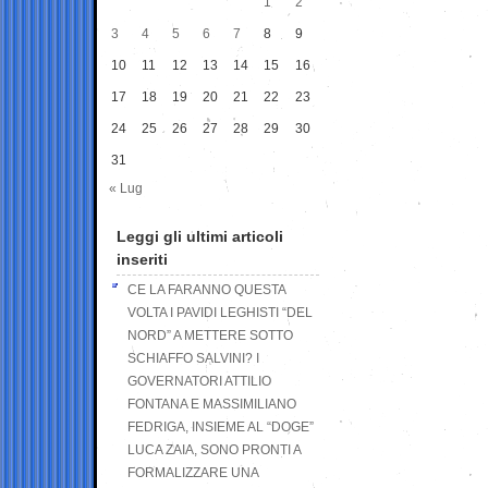
1
2
3
4
5
6
7
8
9
10
11
12
13
14
15
16
17
18
19
20
21
22
23
24
25
26
27
28
29
30
31
« Lug
Leggi gli ultimi articoli
inseriti
CE LA FARANNO QUESTA
VOLTA I PAVIDI LEGHISTI “DEL
NORD” A METTERE SOTTO
SCHIAFFO SALVINI? I
GOVERNATORI ATTILIO
FONTANA E MASSIMILIANO
FEDRIGA, INSIEME AL “DOGE”
LUCA ZAIA, SONO PRONTI A
FORMALIZZARE UNA