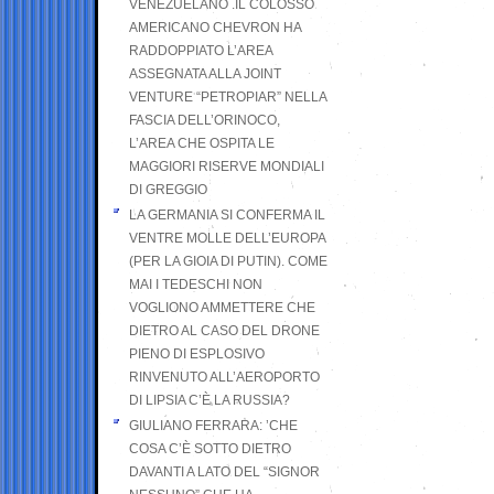
VENEZUELANO .IL COLOSSO
AMERICANO CHEVRON HA
RADDOPPIATO L’AREA
ASSEGNATA ALLA JOINT
VENTURE “PETROPIAR” NELLA
FASCIA DELL’ORINOCO,
L’AREA CHE OSPITA LE
MAGGIORI RISERVE MONDIALI
DI GREGGIO
LA GERMANIA SI CONFERMA IL
VENTRE MOLLE DELL’EUROPA
(PER LA GIOIA DI PUTIN). COME
MAI I TEDESCHI NON
VOGLIONO AMMETTERE CHE
DIETRO AL CASO DEL DRONE
PIENO DI ESPLOSIVO
RINVENUTO ALL’AEROPORTO
DI LIPSIA C’È LA RUSSIA?
GIULIANO FERRARA: ’CHE
COSA C’È SOTTO DIETRO
DAVANTI A LATO DEL “SIGNOR