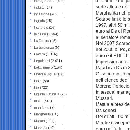
all’anno i suoi p
Immigrazione
(734)
sede attuale del 
indulto
(14)
Margherita nell’
inflazione
(26)
Scarpellini e le
Ingroia
(15)
1997, altri 50 mi
Interviste
(16)
euro ai Ds di Ro
la casta
(1.394)
al senatore rom
La Destra
(45)
Nel 2007 Scarpel
La Sapienza
(5)
nel 2008 al Pd, 
Lavoro
(1.316)
euro e il PDL che
LegaNord
(2.411)
Impressionante a
Paschi ai Ds di 
Letta Enrico
(154)
Ci sono molti no
Liberi e Uguali
(10)
nell’elenco degli
Libia
(68)
Moreno Pericciol
Libri
(33)
In testa ai mana
Liguria Futurista
(25)
Mussari.
mafia
(543)
L’attuale preside
manifesto
(7)
Ds senesi.
Margherita
(16)
Dei quali 100 mi
Maroni
(171)
Mentre il vicepr
Mastella
(16)
euro nell’ulti — 