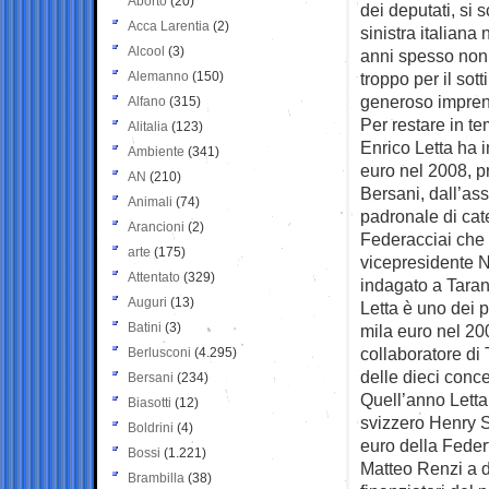
Aborto
(20)
dei deputati, si 
Acca Larentia
(2)
sinistra italiana 
Alcool
(3)
anni spesso non
Alemanno
(150)
troppo per il sott
generoso impren
Alfano
(315)
Per restare in te
Alitalia
(123)
Enrico Letta ha 
Ambiente
(341)
euro nel 2008, p
AN
(210)
Bersani, dall’as
Animali
(74)
padronale di cat
Arancioni
(2)
Federacciai che
arte
(175)
vicepresidente N
Attentato
(329)
indagato a Taran
Auguri
(13)
Letta è uno dei po
Batini
(3)
mila euro nel 20
collaboratore di 
Berlusconi
(4.295)
delle dieci conc
Bersani
(234)
Quell’anno Letta
Biasotti
(12)
svizzero Henry Sh
Boldrini
(4)
euro della Feder
Bossi
(1.221)
Matteo Renzi a d
Brambilla
(38)