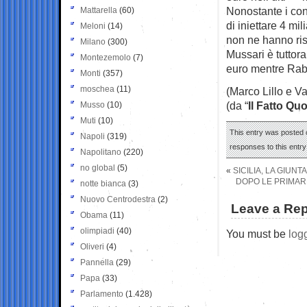
Nonostante i con
Mattarella
(60)
di iniettare 4 mil
Meloni
(14)
non ne hanno ris
Milano
(300)
Mussari è tuttor
Montezemolo
(7)
euro mentre Rabi
Monti
(357)
moschea
(11)
(Marco Lillo e Va
(da “
Il Fatto Qu
Musso
(10)
Muti
(10)
This entry was posted 
Napoli
(319)
responses to this entr
Napolitano
(220)
no global
(5)
«
SICILIA, LA GIUN
DOPO LE PRIMARI
notte bianca
(3)
Nuovo Centrodestra
(2)
Leave a Rep
Obama
(11)
olimpiadi
(40)
You must be
log
Oliveri
(4)
Pannella
(29)
Papa
(33)
Parlamento
(1.428)