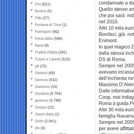
condannato a due
Fini
(821)
Quello stesso an
fioriere
(5)
che poi sarà inda
Fitto
(27)
nel 2010.
Fontana di Trevi
(1)
Altri 10 mila eu
Formigoni
(90)
Bonifaci, già not
Forza Italia
(596)
Enimont.
frana
(9)
In quel magico 2
Fratelli d'Italia
(291)
dalla stessa inc
DS di Roma.
Futuro e Libertà
(510)
Sempre nel 2005
g8
(25)
avevano incassati
Gelmini
(68)
dell’inchiesta r
Genova
(542)
Massimo D’Alema
Giannino
(10)
Dalle informativ
Giustizia
(5.784)
Coop, mai indagat
governo
(5.799)
Roma a guida P
Grasso
(22)
Altri 30 mila eur
Green Italia
(1)
famiglia Navarra
Grillo
(2.941)
Sempre nel 2005 
per avere affitta
Idv
(4)