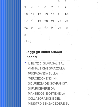
1
2
3
4
5
6
7
8
9
10
11
12
13
14
15
16
17
18
19
20
21
22
23
24
25
26
27
28
29
30
31
« Lug
Leggi gli ultimi articoli
inseriti
IL BLITZ DI SILVIA SALIS AL
VIMINALE CHE SPIAZZA LA
PROPAGANDA SULLA
“PERCEZIONE” DI IN-
SICUREZZA DEI SOVRANISTI:
SI FA RICEVERE DA
PIANTEDOSI E OTTIENE LA
COLLABORAZIONE DEL
MINISTRO SENZA CEDERE SU