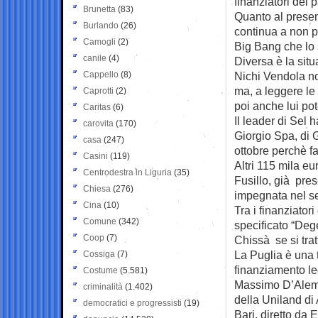
finanziatori del
Brunetta
(83)
Quanto al presen
Burlando
(26)
continua a non p
Camogli
(2)
Big Bang che lo 
canile
(4)
Diversa è la situ
Cappello
(8)
Nichi Vendola no
ma, a leggere le
Caprotti
(2)
poi anche lui po
Caritas
(6)
Il leader di Sel 
carovita
(170)
Giorgio Spa, di 
casa
(247)
ottobre perchè fa
Casini
(119)
Altri 115 mila e
Centrodestra in Liguria
(35)
Fusillo, già pre
Chiesa
(276)
impegnata nel se
Cina
(10)
Tra i finanziato
Comune
(342)
specificato “Deg
Coop
(7)
Chissà se si tra
La Puglia è una t
Cossiga
(7)
finanziamento le
Costume
(5.581)
Massimo D’Alema 
criminalità
(1.402)
della Uniland di
democratici e progressisti
(19)
Bari, diretto da 