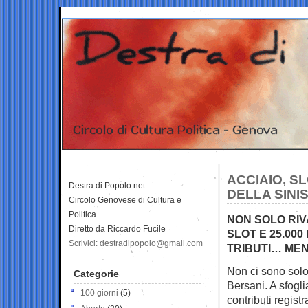
ACCIAIO, SL
Destra di Popolo.net
DELLA SINI
Circolo Genovese di Cultura e
Politica
NON SOLO RIV
Diretto da Riccardo Fucile
SLOT E 25.000
Scrivici: destradipopolo@gmail.com
TRIBUTI… ME
Non ci sono solo 
Categorie
Bersani. A
sfogli
100 giorni
(5)
contributi regist