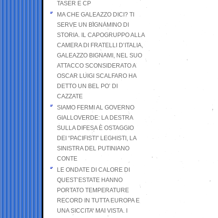
TASER E CP
MA CHE GALEAZZO DICI? TI
SERVE UN BIGNAMINO DI
STORIA. IL CAPOGRUPPO ALLA
CAMERA DI FRATELLI D’ITALIA,
GALEAZZO BIGNAMI, NEL SUO
ATTACCO SCONSIDERATO A
OSCAR LUIGI SCALFARO HA
DETTO UN BEL PO’ DI
CAZZATE
SIAMO FERMI AL GOVERNO
GIALLOVERDE: LA DESTRA
SULLA DIFESA È OSTAGGIO
DEI “PACIFISTI” LEGHISTI, LA
SINISTRA DEL PUTINIANO
CONTE
LE ONDATE DI CALORE DI
QUEST’ESTATE HANNO
PORTATO TEMPERATURE
RECORD IN TUTTA EUROPA E
UNA SICCITA’ MAI VISTA. I