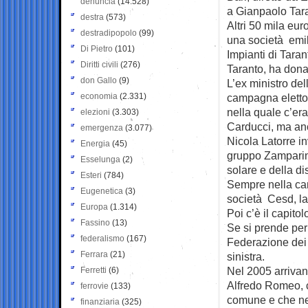
denuncia
(14.528)
a Gianpaolo Tara
destra
(573)
Altri 50 mila eu
destradipopolo
(99)
una società emil
Di Pietro
(101)
Impianti di Taran
Diritti civili
(276)
Taranto, ha don
don Gallo
(9)
L’ex ministro de
economia
(2.331)
campagna elettor
nella quale c’e
elezioni
(3.303)
Carducci, ma anc
emergenza
(3.077)
Nicola Latorre i
Energia
(45)
gruppo Zamparini,
Esselunga
(2)
solare e della d
Esteri
(784)
Sempre nella cam
Eugenetica
(3)
società Cesd, la
Europa
(1.314)
Poi c’è il capito
Fassino
(13)
Se si prende per 
federalismo
(167)
Federazione dei 
Ferrara
(21)
sinistra.
Nel 2005 arrivan
Ferretti
(6)
Alfredo Romeo, ch
ferrovie
(133)
comune e che nel
finanziaria
(325)