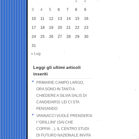
1
2
3
4
5
6
7
8
9
10
11
12
13
14
15
16
17
18
19
20
21
22
23
24
25
26
27
28
29
30
31
« Lug
Leggi gli ultimi articoli
inseriti
PRIMARIE CAMPO LARGO,
ORA SONO IN TANTI A
CHIEDERE A SILVIA SALIS DI
CANDIDARSI: LEI CI STA
PENSANDO
VANNACCI VUOLE PRENDERSI
I “GRILLINI” (SAI CHE
COPPIA…). IL CENTRO STUDI
DI FUTURO NAZIONALE INVITA