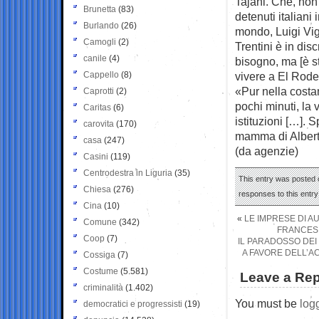
Tajani. Che, non 
Brunetta
(83)
detenuti italiani 
Burlando
(26)
mondo, Luigi Vig
Camogli
(2)
Trentini è in dis
canile
(4)
bisogno, ma [è st
Cappello
(8)
vivere a El Rodeo
«Pur nella costa
Caprotti
(2)
pochi minuti, la 
Caritas
(6)
istituzioni […]. 
carovita
(170)
mamma di Alberto
casa
(247)
(da agenzie)
Casini
(119)
Centrodestra in Liguria
(35)
This entry was posted o
Chiesa
(276)
responses to this entr
Cina
(10)
«
LE IMPRESE DI A
Comune
(342)
FRANCESI
Coop
(7)
IL PARADOSSO DEI
A FAVORE DELL’A
Cossiga
(7)
Costume
(5.581)
Leave a Rep
criminalità
(1.402)
You must be
log
democratici e progressisti
(19)