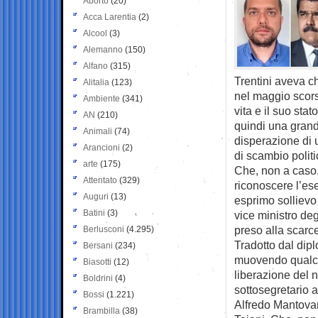
Aborto
(20)
Acca Larentia
(2)
Alcool
(3)
Alemanno
(150)
Alfano
(315)
Trentini aveva c
Alitalia
(123)
nel maggio scorso
Ambiente
(341)
vita e il suo stat
AN
(210)
quindi una grand
Animali
(74)
disperazione di 
Arancioni
(2)
di scambio politi
arte
(175)
Che, non a caso,
Attentato
(329)
riconoscere l’es
Auguri
(13)
esprimo sollievo p
Batini
(3)
vice ministro de
preso alla scarc
Berlusconi
(4.295)
Tradotto dal dipl
Bersani
(234)
muovendo qualcos
Biasotti
(12)
liberazione del n
Boldrini
(4)
sottosegretario 
Bossi
(1.221)
Alfredo Mantovano
Brambilla
(38)