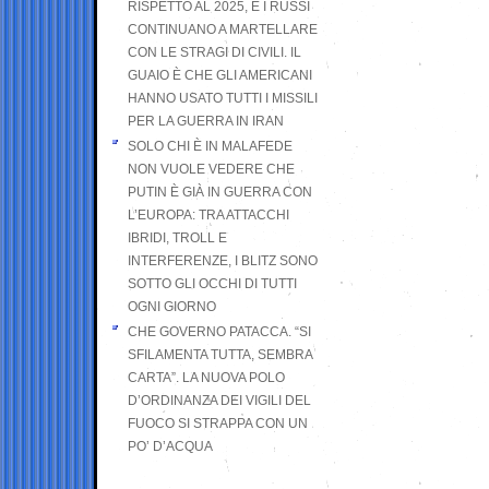
RISPETTO AL 2025, E I RUSSI
CONTINUANO A MARTELLARE
CON LE STRAGI DI CIVILI. IL
GUAIO È CHE GLI AMERICANI
HANNO USATO TUTTI I MISSILI
PER LA GUERRA IN IRAN
SOLO CHI È IN MALAFEDE
NON VUOLE VEDERE CHE
PUTIN È GIÀ IN GUERRA CON
L’EUROPA: TRA ATTACCHI
IBRIDI, TROLL E
INTERFERENZE, I BLITZ SONO
SOTTO GLI OCCHI DI TUTTI
OGNI GIORNO
CHE GOVERNO PATACCA. “SI
SFILAMENTA TUTTA, SEMBRA
CARTA”. LA NUOVA POLO
D’ORDINANZA DEI VIGILI DEL
FUOCO SI STRAPPA CON UN
PO’ D’ACQUA