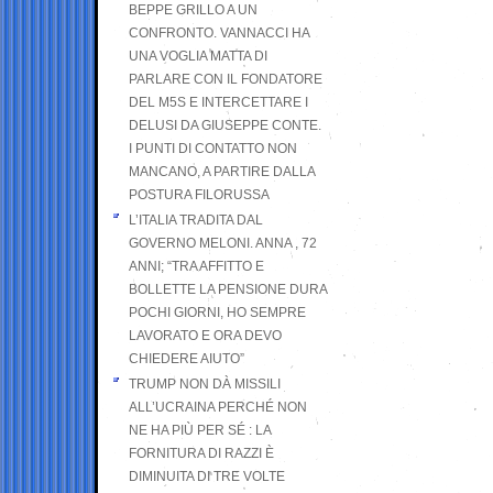
BEPPE GRILLO A UN
CONFRONTO. VANNACCI HA
UNA VOGLIA MATTA DI
PARLARE CON IL FONDATORE
DEL M5S E INTERCETTARE I
DELUSI DA GIUSEPPE CONTE.
I PUNTI DI CONTATTO NON
MANCANO, A PARTIRE DALLA
POSTURA FILORUSSA
L’ITALIA TRADITA DAL
GOVERNO MELONI. ANNA , 72
ANNI; “TRA AFFITTO E
BOLLETTE LA PENSIONE DURA
POCHI GIORNI, HO SEMPRE
LAVORATO E ORA DEVO
CHIEDERE AIUTO”
TRUMP NON DÀ MISSILI
ALL’UCRAINA PERCHÉ NON
NE HA PIÙ PER SÉ : LA
FORNITURA DI RAZZI È
DIMINUITA DI TRE VOLTE