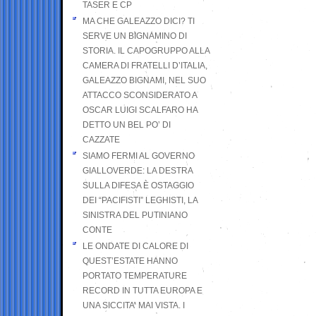
TASER E CP
MA CHE GALEAZZO DICI? TI
SERVE UN BIGNAMINO DI
STORIA. IL CAPOGRUPPO ALLA
CAMERA DI FRATELLI D’ITALIA,
GALEAZZO BIGNAMI, NEL SUO
ATTACCO SCONSIDERATO A
OSCAR LUIGI SCALFARO HA
DETTO UN BEL PO’ DI
CAZZATE
SIAMO FERMI AL GOVERNO
GIALLOVERDE: LA DESTRA
SULLA DIFESA È OSTAGGIO
DEI “PACIFISTI” LEGHISTI, LA
SINISTRA DEL PUTINIANO
CONTE
LE ONDATE DI CALORE DI
QUEST’ESTATE HANNO
PORTATO TEMPERATURE
RECORD IN TUTTA EUROPA E
UNA SICCITA’ MAI VISTA. I