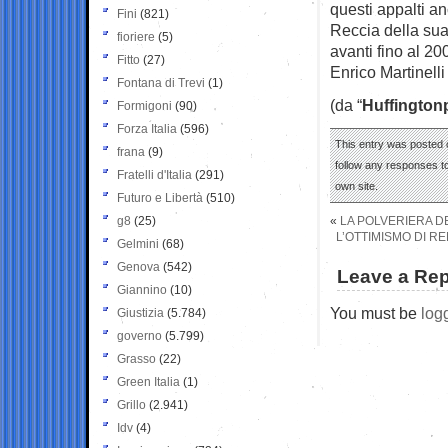
questi appalti a
Fini
(821)
Reccia della sua
fioriere
(5)
avanti fino al 20
Fitto
(27)
Enrico Martinelli
Fontana di Trevi
(1)
(da “
Huffington
Formigoni
(90)
Forza Italia
(596)
This entry was posted 
frana
(9)
follow any responses to
Fratelli d'Italia
(291)
own site.
Futuro e Libertà
(510)
g8
(25)
«
LA POLVERIERA D
L’OTTIMISMO DI R
Gelmini
(68)
Genova
(542)
Leave a Rep
Giannino
(10)
You must be
log
Giustizia
(5.784)
governo
(5.799)
Grasso
(22)
Green Italia
(1)
Grillo
(2.941)
Idv
(4)