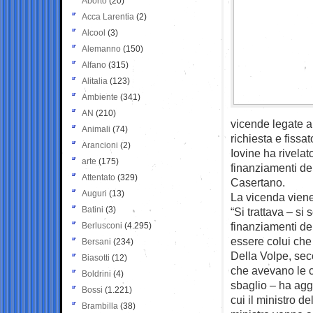
Aborto
(20)
Acca Larentia
(2)
Alcool
(3)
Alemanno
(150)
Alfano
(315)
Alitalia
(123)
Ambiente
(341)
AN
(210)
vicende legate ai
Animali
(74)
richiesta e fissa
Arancioni
(2)
Iovine ha rivelat
arte
(175)
finanziamenti del
Attentato
(329)
Casertano.
Auguri
(13)
La vicenda viene
Batini
(3)
“Si trattava – si 
finanziamenti de
Berlusconi
(4.295)
essere colui che 
Bersani
(234)
Della Volpe, seco
Biasotti
(12)
che avevano le c
Boldrini
(4)
sbaglio – ha aggi
Bossi
(1.221)
cui il ministro d
Brambilla
(38)