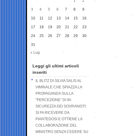
1
2
3
4
5
6
7
8
9
10
11
12
13
14
15
16
17
18
19
20
21
22
23
24
25
26
27
28
29
30
31
« Lug
Leggi gli ultimi articoli
inseriti
IL BLITZ DI SILVIA SALIS AL
VIMINALE CHE SPIAZZA LA
PROPAGANDA SULLA
“PERCEZIONE” DI IN-
SICUREZZA DEI SOVRANISTI:
SI FA RICEVERE DA
PIANTEDOSI E OTTIENE LA
COLLABORAZIONE DEL
MINISTRO SENZA CEDERE SU