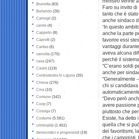
ministro venne a
Brunetta
(83)
Faro su invito d
Burlando
(26)
tanto che è stato
Camogli
(2)
anche sindaco di
canile
(4)
‘In questo ambit
Cappello
(8)
anche la parte po
favorire essi ste
Caprotti
(2)
vantaggi durante 
Caritas
(6)
aveva alcuna diff
carovita
(170)
perchè il sistem
casa
(247)
“C’erano soldi pe
Casini
(119)
anche per sindac
Centrodestra in Liguria
(35)
“Generalmente – h
Chiesa
(276)
chi si candidava
Cina
(10)
automaticamente 
Comune
(342)
“Devo però anche
Coop
(7)
avere passione p
piuttosto che per 
Cossiga
(7)
Esiste, ha detto 
Costume
(5.581)
quella che si pu
criminalità
(1.402)
dei favoritismi, 
democratici e progressisti
(19)
che i camorristi,