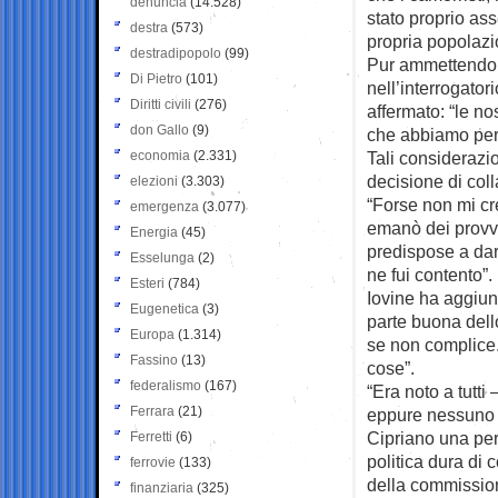
denuncia
(14.528)
stato proprio asse
destra
(573)
propria popolazi
destradipopolo
(99)
Pur ammettendo le
Di Pietro
(101)
nell’interrogator
Diritti civili
(276)
affermato: “le 
don Gallo
(9)
che abbiamo perc
economia
(2.331)
Tali considerazi
decisione di coll
elezioni
(3.303)
“Forse non mi c
emergenza
(3.077)
emanò dei provve
Energia
(45)
predispose a dare
Esselunga
(2)
ne fui contento”.
Esteri
(784)
Iovine ha aggiun
Eugenetica
(3)
parte buona del
Europa
(1.314)
se non complice
Fassino
(13)
cose”.
federalismo
(167)
“Era noto a tutti
Ferrara
(21)
eppure nessuno 
Cipriano una pe
Ferretti
(6)
politica dura di 
ferrovie
(133)
della commissio
finanziaria
(325)