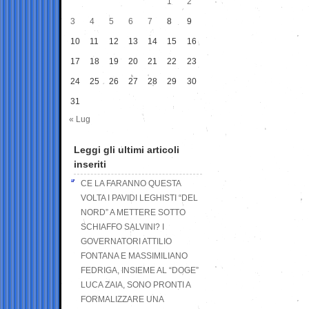
1
2
3
4
5
6
7
8
9
10
11
12
13
14
15
16
17
18
19
20
21
22
23
24
25
26
27
28
29
30
31
« Lug
Leggi gli ultimi articoli
inseriti
CE LA FARANNO QUESTA
VOLTA I PAVIDI LEGHISTI “DEL
NORD” A METTERE SOTTO
SCHIAFFO SALVINI? I
GOVERNATORI ATTILIO
FONTANA E MASSIMILIANO
FEDRIGA, INSIEME AL “DOGE”
LUCA ZAIA, SONO PRONTI A
FORMALIZZARE UNA