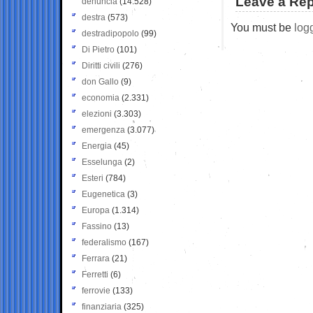
Leave a Rep
denuncia
(14.528)
destra
(573)
You must be
log
destradipopolo
(99)
Di Pietro
(101)
Diritti civili
(276)
don Gallo
(9)
economia
(2.331)
elezioni
(3.303)
emergenza
(3.077)
Energia
(45)
Esselunga
(2)
Esteri
(784)
Eugenetica
(3)
Europa
(1.314)
Fassino
(13)
federalismo
(167)
Ferrara
(21)
Ferretti
(6)
ferrovie
(133)
finanziaria
(325)