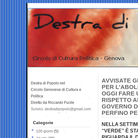
AVVISATE G
Destra di Popolo.net
PER L’ABOL
Circolo Genovese di Cultura e
OGGI FARE 
Politica
RISPETTO AL
Diretto da Riccardo Fucile
GOVERNO DU
Scrivici: destradipopolo@gmail.com
PERFINO PE
Categorie
NELLA SETTIM
“VERDE” È STA
100 giorni
(5)
RIGUARDA IL D