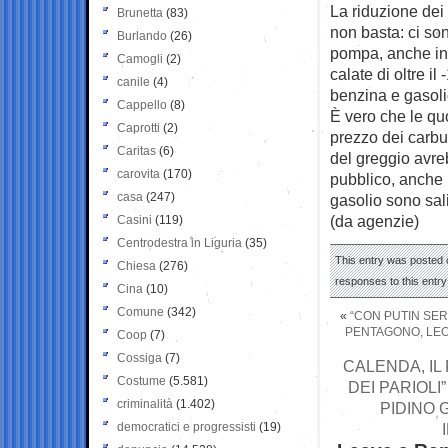
La riduzione dei 
Brunetta
(83)
non basta: ci son
Burlando
(26)
pompa, anche in 
Camogli
(2)
calate di oltre i
canile
(4)
benzina e gasoli
Cappello
(8)
È vero che le quo
Caprotti
(2)
prezzo dei carbu
Caritas
(6)
del greggio avreb
carovita
(170)
pubblico, anche 
casa
(247)
gasolio sono sali
(da agenzie)
Casini
(119)
Centrodestra in Liguria
(35)
This entry was posted 
Chiesa
(276)
responses to this entr
Cina
(10)
Comune
(342)
«
“CON PUTIN SER
PENTAGONO, LEON
Coop
(7)
Cossiga
(7)
CALENDA, IL
Costume
(5.581)
DEI PARIOL
criminalità
(1.402)
PIDINO 
democratici e progressisti
(19)