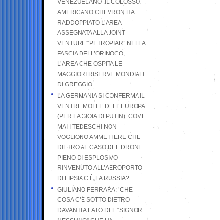
VENEZUELANO .IL COLOSSO
AMERICANO CHEVRON HA
RADDOPPIATO L’AREA
ASSEGNATA ALLA JOINT
VENTURE “PETROPIAR” NELLA
FASCIA DELL’ORINOCO,
L’AREA CHE OSPITA LE
MAGGIORI RISERVE MONDIALI
DI GREGGIO
LA GERMANIA SI CONFERMA IL
VENTRE MOLLE DELL’EUROPA
(PER LA GIOIA DI PUTIN). COME
MAI I TEDESCHI NON
VOGLIONO AMMETTERE CHE
DIETRO AL CASO DEL DRONE
PIENO DI ESPLOSIVO
RINVENUTO ALL’AEROPORTO
DI LIPSIA C’È LA RUSSIA?
GIULIANO FERRARA: ’CHE
COSA C’È SOTTO DIETRO
DAVANTI A LATO DEL “SIGNOR