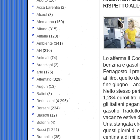
Aborto
(20)
RISPETTO ALL
Acca Larentia
(2)
Alcool
(3)
Alemanno
(150)
Alfano
(315)
Alitalia
(123)
Ambiente
(341)
AN
(210)
Lo afferma il Cod
Animali
(74)
benzina e gasoli
Arancioni
(2)
Ferragosto il pre
arte
(175)
al litro, quello 
Attentato
(329)
fine giugno – an
Auguri
(13)
Nello stesso peri
Batini
(3)
1,284 euro/litro:
Berlusconi
(4.295)
gli italiani pagan
Bersani
(234)
gasolio. Tradotto
Biasotti
(12)
vacanze estive d
Boldrini
(4)
Una stangata che,
Bossi
(1.221)
questi giorni di
centinaia di milio
Brambilla
(38)