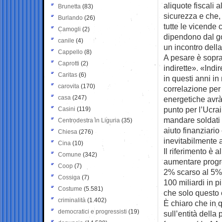
aliquote fiscali 
Brunetta
(83)
sicurezza e che,
Burlando
(26)
tutte le vicende
Camogli
(2)
dipendono dal g
canile
(4)
un incontro della
Cappello
(8)
A pesare è sopra
Caprotti
(2)
indirette». «Indi
Caritas
(6)
in questi anni in
carovita
(170)
correlazione per
casa
(247)
energetiche avrà
punto per l’Ucrai
Casini
(119)
mandare soldati s
Centrodestra in Liguria
(35)
aiuto finanziari
Chiesa
(276)
inevitabilmente 
Cina
(10)
Il riferimento è
Comune
(342)
aumentare progre
Coop
(7)
2% scarso al 5%,
Cossiga
(7)
100 miliardi in p
Costume
(5.581)
che solo questo 
criminalità
(1.402)
È chiaro che in q
democratici e progressisti
(19)
sull’entità dell