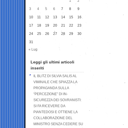
1
2
3
4
5
6
7
8
9
10
11
12
13
14
15
16
17
18
19
20
21
22
23
24
25
26
27
28
29
30
31
« Lug
Leggi gli ultimi articoli
inseriti
IL BLITZ DI SILVIA SALIS AL
VIMINALE CHE SPIAZZA LA
PROPAGANDA SULLA
“PERCEZIONE” DI IN-
SICUREZZA DEI SOVRANISTI:
SI FA RICEVERE DA
PIANTEDOSI E OTTIENE LA
COLLABORAZIONE DEL
MINISTRO SENZA CEDERE SU