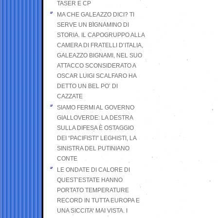
TASER E CP
MA CHE GALEAZZO DICI? TI
SERVE UN BIGNAMINO DI
STORIA. IL CAPOGRUPPO ALLA
CAMERA DI FRATELLI D’ITALIA,
GALEAZZO BIGNAMI, NEL SUO
ATTACCO SCONSIDERATO A
OSCAR LUIGI SCALFARO HA
DETTO UN BEL PO’ DI
CAZZATE
SIAMO FERMI AL GOVERNO
GIALLOVERDE: LA DESTRA
SULLA DIFESA È OSTAGGIO
DEI “PACIFISTI” LEGHISTI, LA
SINISTRA DEL PUTINIANO
CONTE
LE ONDATE DI CALORE DI
QUEST’ESTATE HANNO
PORTATO TEMPERATURE
RECORD IN TUTTA EUROPA E
UNA SICCITA’ MAI VISTA. I