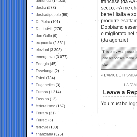
denuncia
(14.528)
francese (da AA- 
secco: «A me che
destra
(573)
bene l’Italia e 
destradipopolo
(99)
produrre esattame
Di Pietro
(101)
Dobbiamo essere c
Diritti civili
(276)
e migliorato nel
don Gallo
(9)
(da agenzie)
economia
(2.331)
elezioni
(3.303)
This entry was posted 
emergenza
(3.077)
any responses to this 
Energia
(45)
site.
Esselunga
(2)
«
L’AMICHETTISMO A
Esteri
(784)
Eugenetica
(3)
LA FAM
Leave a Rep
Europa
(1.314)
Fassino
(13)
You must be
log
federalismo
(167)
Ferrara
(21)
Ferretti
(6)
ferrovie
(133)
finanziaria
(325)