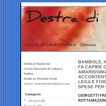
BAMBOLE, N
Destra di Popolo.net
FA CAPIRE 
Circolo Genovese di Cultura e
AMARISSIMA
Politica
ACCONTENTA
Diretto da Riccardo Fucile
LEGA E FOR
Scrivici: destradipopolo@gmail.com
SPESE PER 
Categorie
GIORGETTI FR
ROTTAMAZIONE
100 giorni
(5)