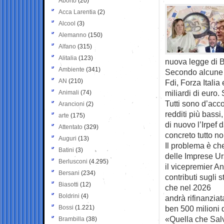
Aborto
(20)
Acca Larentia
(2)
Alcool
(3)
Alemanno
(150)
Alfano
(315)
Alitalia
(123)
nuova legge di B
Ambiente
(341)
Secondo alcune s
AN
(210)
Fdi, Forza Italia
miliardi di euro
Animali
(74)
Tutti sono d’acco
Arancioni
(2)
redditi più bassi
arte
(175)
di nuovo l’Irpef 
Attentato
(329)
concreto tutto no
Auguri
(13)
Il problema è che
Batini
(3)
delle Imprese Urs
Berlusconi
(4.295)
il vicepremier An
Bersani
(234)
contributi sugli 
Biasotti
(12)
che nel 2026
Boldrini
(4)
andrà rifinanzia
Bossi
(1.221)
ben 500 milioni d
«Quella che Salv
Brambilla
(38)