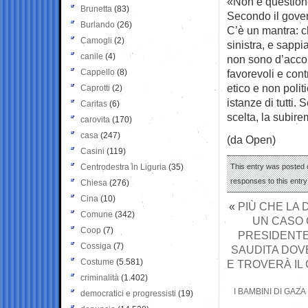
«Non è questione
Brunetta
(83)
Secondo il gover
Burlando
(26)
C’è un mantra: ch
Camogli
(2)
sinistra, e sapp
canile
(4)
non sono d’accor
Cappello
(8)
favorevoli e cont
etico e non polit
Caprotti
(2)
istanze di tutti
Caritas
(6)
scelta, la subir
carovita
(170)
casa
(247)
(da Open)
Casini
(119)
Centrodestra in Liguria
(35)
This entry was posted 
responses to this entr
Chiesa
(276)
Cina
(10)
«
PIÙ CHE LA 
Comune
(342)
UN CASO 
Coop
(7)
PRESIDENTE,
Cossiga
(7)
SAUDITA DOVE
Costume
(5.581)
E TROVERÀ IL
criminalità
(1.402)
I BAMBINI DI GAZ
democratici e progressisti
(19)