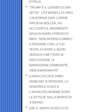
D’ITALIA
“TRUMP È IL LEADER DI UNA
SETTA”. L’EX MODELLA E MISS
CALIFORNIA 2009, CARRIE
PREJEAN BOLLER, HA
ACCUSATO IL MOVIMENTO
MAGA DI AVERLA PRESO DI
MIRA: “NON APPENA COMINCI
A PENSARE CON LA TUA
TESTA, A USARE IL BUON
SENSO E A METTERE IN
DISCUSSIONE LA
NARRAZIONE DOMINANTE,
VIENI EMARGINATO”
ILARIA CUCCHI E FABIO
ANSELMO SI SPOSANO; LA
SENATRICE DI AVS E
L’AVVOCATO INSIEME DOPO
LE BTTGLIE SULLA MORTE DI
STEFANO
KIM, IL SERVO SCIOCCO DI