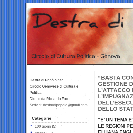
“BASTA CON
Destra di Popolo.net
GESTIONE DE
Circolo Genovese di Cultura e
L’ATTACCO 
Politica
L’IMPUGNA
Diretto da Riccardo Fucile
DELL’ESEC
Scrivici: destradipopolo@gmail.com
DELLO STA
Categorie
“E’ UN TEMA E
LE REGIONI P
100 giorni
(5)
ELUANA ENGLA