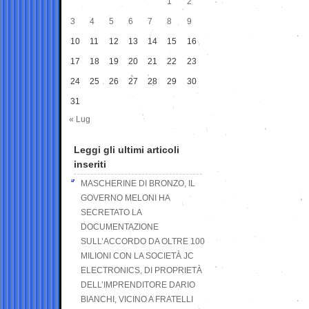
1
2
3
4
5
6
7
8
9
10
11
12
13
14
15
16
17
18
19
20
21
22
23
24
25
26
27
28
29
30
31
« Lug
Leggi gli ultimi articoli
inseriti
MASCHERINE DI BRONZO, IL
GOVERNO MELONI HA
SECRETATO LA
DOCUMENTAZIONE
SULL’ACCORDO DA OLTRE 100
MILIONI CON LA SOCIETÀ JC
ELECTRONICS, DI PROPRIETÀ
DELL’IMPRENDITORE DARIO
BIANCHI, VICINO A FRATELLI