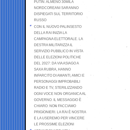
PUTIN: ALMENO 30MILA
NORDCOREANI SARANNO
DISPIEGATI SUL TERRITORIO
RUSSO
CON IL NUOVO PALINSESTO
DELLA RAI INIZIA LA
CAMPAGNA ELETTORALE. LA
DESTRA MILITARIZZA IL
SERVIZIO PUBBLICO IN VISTA
DELLE ELEZIONI POLITICHE
DEL 2027: DA VIA ASIAGO A
SAXA RUBRA, HANNO
INFARCITO DI AMANTI, AMICI E
PERSONAGGI IMPROBABILI
RADIO E TV, STERILIZZANDO
OGNI VOCE NON ORGANICA AL
GOVERNO. IL MESSAGGIO È
CHIARO: NON FACCIAMO
PRIGIONIERI. LA RAI È NOSTRA
E LA USEREMO PER VINCERE
LE PROSSIME ELEZIONI