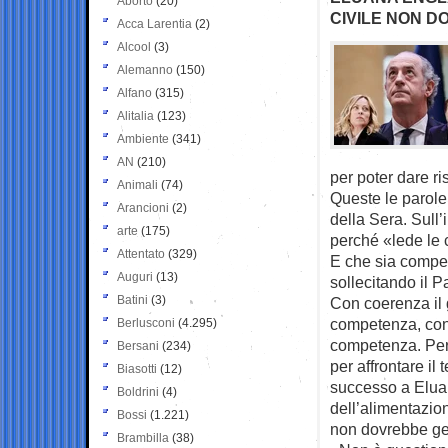
Aborto
(20)
CIVILE NON D
Acca Larentia
(2)
Alcool
(3)
Alemanno
(150)
Alfano
(315)
Alitalia
(123)
Ambiente
(341)
AN
(210)
per poter dare r
Animali
(74)
Queste le parole
Arancioni
(2)
della Sera. Sull
arte
(175)
perché «lede le 
Attentato
(329)
E che sia compet
Auguri
(13)
sollecitando il 
Batini
(3)
Con coerenza il 
competenza, con 
Berlusconi
(4.295)
competenza. Per
Bersani
(234)
per affrontare il
Biasotti
(12)
successo a Elua
Boldrini
(4)
dell’alimentazio
Bossi
(1.221)
non dovrebbe ges
Brambilla
(38)