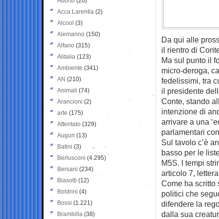
Aborto
(20)
Acca Larentia
(2)
Alcool
(3)
Alemanno
(150)
Da qui alle pros
Alfano
(315)
il rientro di Co
Alitalia
(123)
Ma sul punto il 
Ambiente
(341)
micro-deroga, ca
AN
(210)
fedelissimi, tra
il presidente de
Animali
(74)
Conte, stando al
Arancioni
(2)
intenzione di and
arte
(175)
arrivare a una ‘
Attentato
(329)
parlamentari con
Auguri
(13)
Sul tavolo c’è a
Batini
(3)
basso per le lis
Berlusconi
(4.295)
M5S. I tempi str
Bersani
(234)
articolo 7, lette
Biasotti
(12)
Come ha scritto s
Boldrini
(4)
politici che segu
Bossi
(1.221)
difendere la reg
dalla sua creatur
Brambilla
(38)