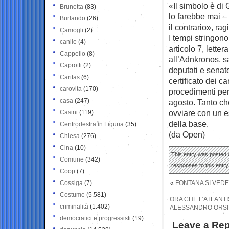
«Il simbolo è di
Brunetta
(83)
lo farebbe mai –
Burlando
(26)
il contrario», ra
Camogli
(2)
I tempi stringono
canile
(4)
articolo 7, lette
Cappello
(8)
all’Adnkronos, sa
Caprotti
(2)
deputati e senato
Caritas
(6)
certificato dei c
carovita
(170)
procedimenti pena
casa
(247)
agosto. Tanto che
ovviare con un e
Casini
(119)
della base.
Centrodestra in Liguria
(35)
(da Open)
Chiesa
(276)
Cina
(10)
This entry was posted o
Comune
(342)
responses to this entr
Coop
(7)
Cossiga
(7)
«
FONTANA SI VEDE
Costume
(5.581)
ORA CHE L’ATLANTI
criminalità
(1.402)
ALESSANDRO ORSIN
democratici e progressisti
(19)
Leave a Rep