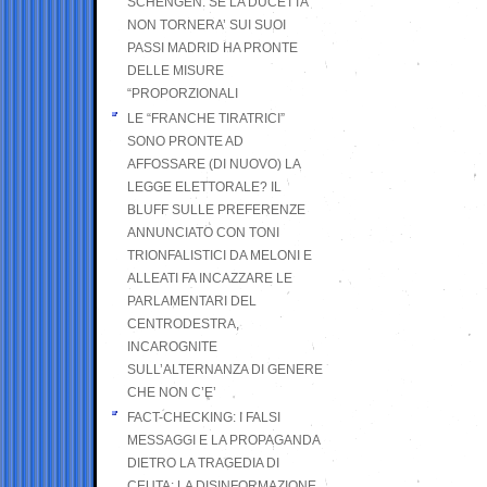
SCHENGEN. SE LA DUCETTA
NON TORNERA’ SUI SUOI
PASSI MADRID HA PRONTE
DELLE MISURE
“PROPORZIONALI
LE “FRANCHE TIRATRICI”
SONO PRONTE AD
AFFOSSARE (DI NUOVO) LA
LEGGE ELETTORALE? IL
BLUFF SULLE PREFERENZE
ANNUNCIATO CON TONI
TRIONFALISTICI DA MELONI E
ALLEATI FA INCAZZARE LE
PARLAMENTARI DEL
CENTRODESTRA,
INCAROGNITE
SULL’ALTERNANZA DI GENERE
CHE NON C’E’
FACT-CHECKING: I FALSI
MESSAGGI E LA PROPAGANDA
DIETRO LA TRAGEDIA DI
CEUTA: LA DISINFORMAZIONE