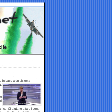
dito in base a un
sistema
ù.
te
ni
co. Ci aiutano a fare i conti