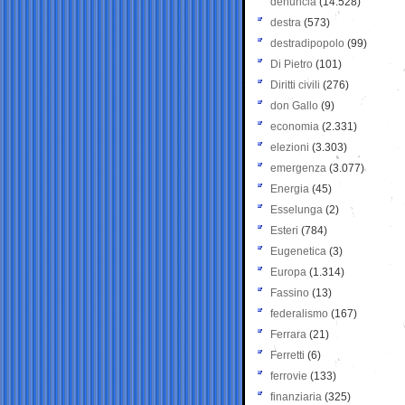
denuncia
(14.528)
destra
(573)
destradipopolo
(99)
Di Pietro
(101)
Diritti civili
(276)
don Gallo
(9)
economia
(2.331)
elezioni
(3.303)
emergenza
(3.077)
Energia
(45)
Esselunga
(2)
Esteri
(784)
Eugenetica
(3)
Europa
(1.314)
Fassino
(13)
federalismo
(167)
Ferrara
(21)
Ferretti
(6)
ferrovie
(133)
finanziaria
(325)