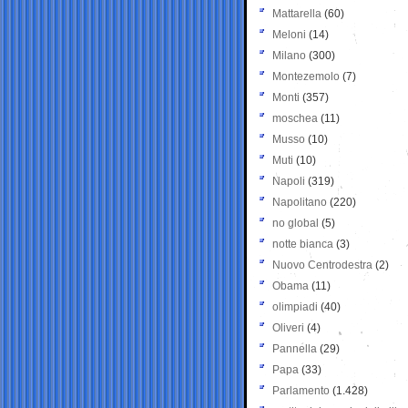
Mattarella
(60)
Meloni
(14)
Milano
(300)
Montezemolo
(7)
Monti
(357)
moschea
(11)
Musso
(10)
Muti
(10)
Napoli
(319)
Napolitano
(220)
no global
(5)
notte bianca
(3)
Nuovo Centrodestra
(2)
Obama
(11)
olimpiadi
(40)
Oliveri
(4)
Pannella
(29)
Papa
(33)
Parlamento
(1.428)