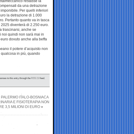
metalmeccanico restasse la
, compensati da una detrazione
imponibile. Per quelli inferiori
euro la detrazione di 1.000
ro. Pertanto quanto va in tasca
l 2025 diventerà di 2.250 euro.
a trascinarsi, anche se
i noi quindi non sarà mai in
5 euro dovuto anche alla beffa
ineano il potere d’acquisto non
ca qualcosa in più, quando
ponses to this entry through the
RSS 2.0
feed.
I PALERMO ITALO-BOSNIACA
INARIA E FISIOTERAPIA NON
E 3,5 MILIONI DI EURO
»