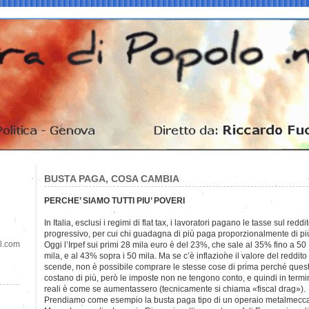
BUSTA PAGA, COSA CAMBIA
PERCHE’ SIAMO TUTTI PIU’ POVERI
In Italia, esclusi i regimi di flat tax, i lavoratori pagano le tasse sul red
progressivo, per cui chi guadagna di più paga proporzionalmente di pi
il.com
Oggi l’Irpef sui primi 28 mila euro è del 23%, che sale al 35% fino a 50
mila, e al 43% sopra i 50 mila. Ma se c’è inflazione il valore del reddito
scende, non è possibile comprare le stesse cose di prima perché ques
costano di più, però le imposte non ne tengono conto, e quindi in termi
reali è come se aumentassero (tecnicamente si chiama «fiscal drag»).
Prendiamo come esempio la busta paga tipo di un operaio metalmeccani