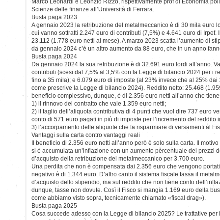
Marco Leonardi e Leonzio Rizzo, rispettivamente prof di Economia politi
Scienze delle finanze all’Università di Ferrara.
Busta paga 2023
A gennaio 2023 la retribuzione del metalmeccanico è di 30 mila euro lor
cui vanno sottratti 2.247 euro di contributi (7,5%) e 4.641 euro di Irpef. 
23.112 (1.778 euro netti al mese). A marzo 2023 scatta l’aumento di st
da gennaio 2024 c’è un altro aumento da 88 euro, che in un anno fanno
Busta paga 2024
Da gennaio 2024 la sua retribuzione è di 32.691 euro lordi all’anno. Van
contributi (scesi dal 7,5% al 3,5% con la Legge di bilancio 2024 per i re
fino a 35 mila); e 6.079 euro di imposte (al 23% invece che al 25% dai
come prescrive la Legge di bilancio 2024). Reddito netto: 25.468 (1.959 
beneficio complessivo, dunque, è di 2.356 euro netti all’anno che tiene c
1) il rinnovo del contratto che vale 1.359 euro netti;
2) il taglio dell’aliquota contributiva di 4 punti che vuol dire 737 euro ve
conto di 571 euro pagati in più di imposte per l’incremento del reddito 
3) l’accorpamento delle aliquote che fa risparmiare di versamenti al Fi
Vantaggi sulla carta contro vantaggi reali
Il beneficio di 2.356 euro netti all’anno però è solo sulla carta. Il mot
si è accumulata un’inflazione con un aumento percentuale dei prezzi d
d’acquisto della retribuzione del metalmeccanico per 3.700 euro.
Una perdita che non è compensata dai 2.356 euro che vengono portati a 
negativo è di 1.344 euro. D’altro canto il sistema fiscale tassa il meta
d’acquisto dello stipendio, ma sul reddito che non tiene conto dell’inf
dunque, tasse non dovute. Così il Fisco si mangia 1.169 euro della bu
come abbiamo visto sopra, tecnicamente chiamato «fiscal drag»).
Busta paga 2025
Cosa succede adesso con la Legge di bilancio 2025? Le trattative per il