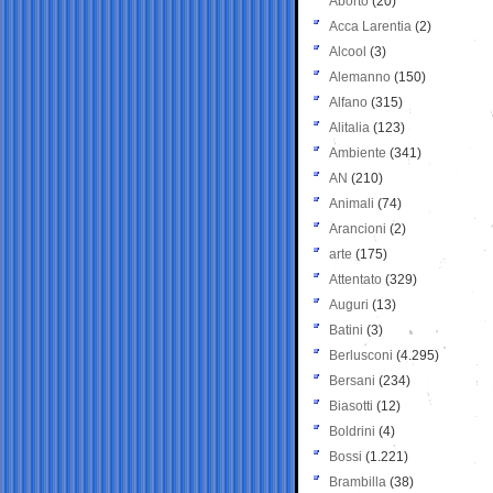
Aborto
(20)
Acca Larentia
(2)
Alcool
(3)
Alemanno
(150)
Alfano
(315)
Alitalia
(123)
Ambiente
(341)
AN
(210)
Animali
(74)
Arancioni
(2)
arte
(175)
Attentato
(329)
Auguri
(13)
Batini
(3)
Berlusconi
(4.295)
Bersani
(234)
Biasotti
(12)
Boldrini
(4)
Bossi
(1.221)
Brambilla
(38)