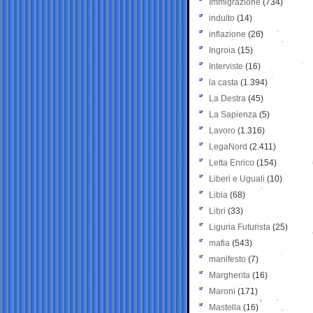
Immigrazione
(734)
indulto
(14)
inflazione
(26)
Ingroia
(15)
Interviste
(16)
la casta
(1.394)
La Destra
(45)
La Sapienza
(5)
Lavoro
(1.316)
LegaNord
(2.411)
Letta Enrico
(154)
Liberi e Uguali
(10)
Libia
(68)
Libri
(33)
Liguria Futurista
(25)
mafia
(543)
manifesto
(7)
Margherita
(16)
Maroni
(171)
Mastella
(16)