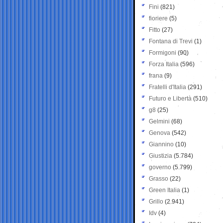
Fini
(821)
fioriere
(5)
Fitto
(27)
Fontana di Trevi
(1)
Formigoni
(90)
Forza Italia
(596)
frana
(9)
Fratelli d'Italia
(291)
Futuro e Libertà
(510)
g8
(25)
Gelmini
(68)
Genova
(542)
Giannino
(10)
Giustizia
(5.784)
governo
(5.799)
Grasso
(22)
Green Italia
(1)
Grillo
(2.941)
Idv
(4)