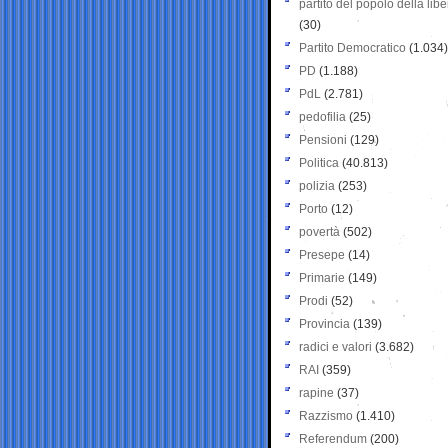
partito del popolo della libe
(30)
Partito Democratico
(1.034)
PD
(1.188)
PdL
(2.781)
pedofilia
(25)
Pensioni
(129)
Politica
(40.813)
polizia
(253)
Porto
(12)
povertà
(502)
Presepe
(14)
Primarie
(149)
Prodi
(52)
Provincia
(139)
radici e valori
(3.682)
RAI
(359)
rapine
(37)
Razzismo
(1.410)
Referendum
(200)