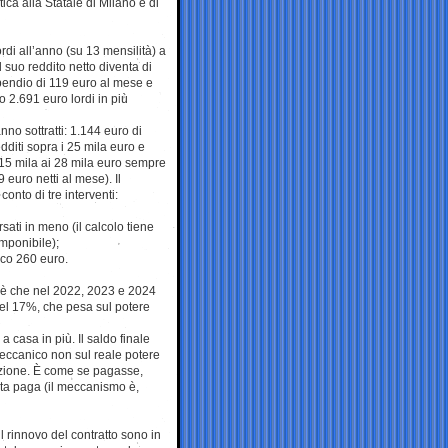
ca alla Statale di Milano e di
di all’anno (su 13 mensilità) a
Il suo reddito netto diventa di
ipendio di 119 euro al mese e
 2.691 euro lordi in più
no sottratti: 1.144 euro di
dditi sopra i 25 mila euro e
 15 mila ai 28 mila euro sempre
euro netti al mese). Il
onto di tre interventi:
rsati in meno (il calcolo tiene
imponibile);
sco 260 euro.
ivo è che nel 2022, 2023 e 2024
el 17%, che pesa sul potere
casa in più. Il saldo finale
lmeccanico non sul reale potere
lazione. È come se pagasse,
sta paga (il meccanismo è,
 rinnovo del contratto sono in