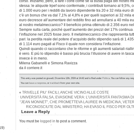
corso. Iniziamo, però, a fare i conti come se la busta paga del nostro 
stessa: le aliquote Irpef sono confermate, i contributi tornano al 9,5%
di 1.000 euro per i redditi da lavoro dipendente tra 20 e 32 mila euro di 
c’è un bonus che va dal 7,1% al 4,8% e per quelli superiori ai 32 mila 
euro decresce all’aumentare del reddito fino ad annullarsi a 40 mila eu
al nostro metalmeccanico? Il beneficio prima ottenuto di 2.356 euro ne
Sempre sulla carta, poiché quell’aumento dei prezzi del 17% continua 
l’inflazione nel 2025 fosse zero. Il metalmeccanico che rappresenta tutt
pari: la perdita reale del potere d’acquisto dello stipendio sarà di 1.43
di 1.114 euro pagati al Fisco il quale non considera l’inflazione.
Quindi quando ci raccontano che le riforme e gli aumenti salariali riall
è vero. E più lo stipendio è basso più brucia l’illusione di avere in tas
invece è in meno.
Milena Gabanelli e Simona Ravizza
da il corriere.it
)
This entry was posted on giovedì, Dicembre 12th, 2024 at 14:42 and is filed under
Politica
. You can follow any res
You can
leave a response
, or
trackback
from your own site.
«
TRIVELLE PIU’ FACILI, ANCHE VICINO ALLE COSTE
UNIVERSITÀ FALSA, EVASIONE VERA: L’UNIVERSITÀ FANTASMA D
“JEAN MONNET”, CHE PROMETTEVA LAUREE IN MEDICINA, VETER
RICONOSCIUTE DAL MINISTERO, HA EVASO IL FISCO PER OLTR
Leave a Reply
You must be
logged in
to post a comment.
19)