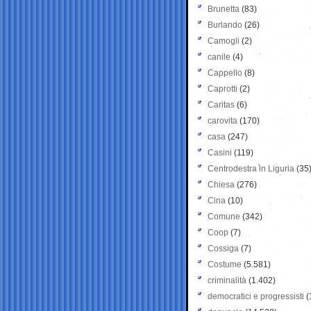
Brunetta
(83)
Burlando
(26)
Camogli
(2)
canile
(4)
Cappello
(8)
Caprotti
(2)
Caritas
(6)
carovita
(170)
casa
(247)
Casini
(119)
Centrodestra in Liguria
(35
Chiesa
(276)
Cina
(10)
Comune
(342)
Coop
(7)
Cossiga
(7)
Costume
(5.581)
criminalità
(1.402)
democratici e progressisti
(