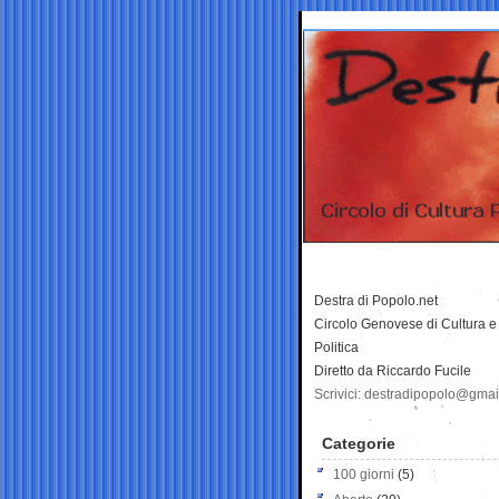
Destra di Popolo.net
Circolo Genovese di Cultura e
Politica
Diretto da Riccardo Fucile
Scrivici: destradipopolo@gma
Categorie
100 giorni
(5)