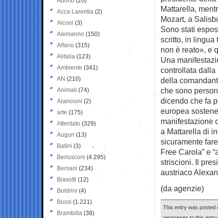
Aborto
(20)
Mattarella, ment
Acca Larentia
(2)
Mozart, a Salisb
Alcool
(3)
Sono stati esposti
Alemanno
(150)
scritto, in lingu
Alfano
(315)
non è reato», e 
Alitalia
(123)
Una manifestazi
Ambiente
(341)
controllata dalla
AN
(210)
della comandant
che sono persone
Animali
(74)
dicendo che fa p
Arancioni
(2)
europea sostenend
arte
(175)
manifestazione c
Attentato
(329)
a Mattarella di 
Auguri
(13)
sicuramente fare
Batini
(3)
Free Carola” e “
Berlusconi
(4.295)
striscioni. Il pr
Bersani
(234)
austriaco Alexan
Biasotti
(12)
(da agenzie)
Boldrini
(4)
Bossi
(1.221)
This entry was posted o
Brambilla
(38)
responses to this entr