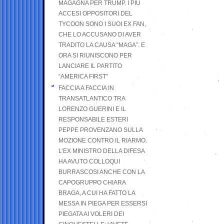
MAGAGNA PER TRUMP. I PIÙ
ACCESI OPPOSITORI DEL
TYCOON SONO I SUOI EX FAN,
CHE LO ACCUSANO DI AVER
TRADITO LA CAUSA “MAGA”. E
ORA SI RIUNISCONO PER
LANCIARE IL PARTITO
“AMERICA FIRST”
FACCIA A FACCIA IN
TRANSATLANTICO TRA
LORENZO GUERINI E IL
RESPONSABILE ESTERI
PEPPE PROVENZANO SULLA
MOZIONE CONTRO IL RIARMO.
L’EX MINISTRO DELLA DIFESA
HA AVUTO COLLOQUI
BURRASCOSI ANCHE CON LA
CAPOGRUPPO CHIARA
BRAGA, A CUI HA FATTO LA
MESSA IN PIEGA PER ESSERSI
PIEGATA AI VOLERI DEI