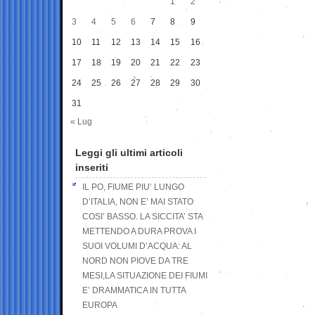
1
2
3
4
5
6
7
8
9
10
11
12
13
14
15
16
17
18
19
20
21
22
23
24
25
26
27
28
29
30
31
« Lug
Leggi gli ultimi articoli
inseriti
IL PO, FIUME PIU’ LUNGO
D’ITALIA, NON E’ MAI STATO
COSI’ BASSO. LA SICCITA’ STA
METTENDO A DURA PROVA I
SUOI VOLUMI D’ACQUA: AL
NORD NON PIOVE DA TRE
MESI,LA SITUAZIONE DEI FIUMI
E’ DRAMMATICA IN TUTTA
EUROPA