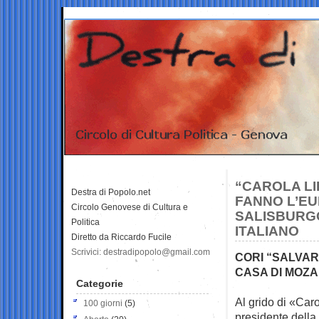
“CAROLA LI
Destra di Popolo.net
FANNO L’E
Circolo Genovese di Cultura e
SALISBURG
Politica
ITALIANO
Diretto da Riccardo Fucile
Scrivici: destradipopolo@gmail.com
CORI “SALVAR
CASA DI MOZA
Categorie
Al grido di «Caro
100 giorni
(5)
presidente della