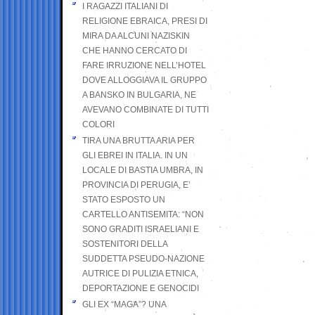
I RAGAZZI ITALIANI DI
RELIGIONE EBRAICA, PRESI DI
MIRA DA ALCUNI NAZISKIN
CHE HANNO CERCATO DI
FARE IRRUZIONE NELL’HOTEL
DOVE ALLOGGIAVA IL GRUPPO
A BANSKO IN BULGARIA, NE
AVEVANO COMBINATE DI TUTTI
COLORI
TIRA UNA BRUTTA ARIA PER
GLI EBREI IN ITALIA. IN UN
LOCALE DI BASTIA UMBRA, IN
PROVINCIA DI PERUGIA, E’
STATO ESPOSTO UN
CARTELLO ANTISEMITA: “NON
SONO GRADITI ISRAELIANI E
SOSTENITORI DELLA
SUDDETTA PSEUDO-NAZIONE
AUTRICE DI PULIZIA ETNICA,
DEPORTAZIONE E GENOCIDI
GLI EX “MAGA”? UNA