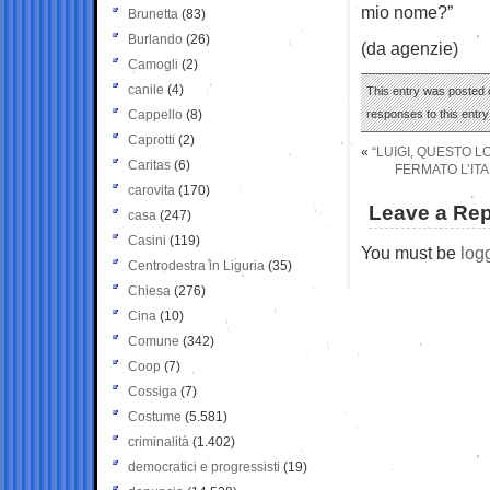
mio nome?”
Brunetta
(83)
Burlando
(26)
(da agenzie)
Camogli
(2)
canile
(4)
This entry was posted o
Cappello
(8)
responses to this entr
Caprotti
(2)
«
“LUIGI, QUESTO L
Caritas
(6)
FERMATO L’IT
carovita
(170)
Leave a Rep
casa
(247)
Casini
(119)
You must be
log
Centrodestra in Liguria
(35)
Chiesa
(276)
Cina
(10)
Comune
(342)
Coop
(7)
Cossiga
(7)
Costume
(5.581)
criminalità
(1.402)
democratici e progressisti
(19)