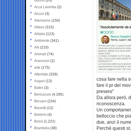
Aborto
(20)
Acca Larentia
(2)
Alcool
(3)
Alemanno
(150)
Alfano
(315)
Alitalia
(123)
Ambiente
(341)
AN
(210)
Animali
(74)
Arancioni
(2)
arte
(175)
Attentato
(329)
cosa fare nella s
Auguri
(13)
fare il pr del mo
Batini
(3)
presero”
Berlusconi
(4.295)
Da allora però, 
Bersani
(234)
riconoscenza.
Biasotti
(12)
Un comportamento
Boldrini
(4)
belloccio che pia
Bossi
(1.221)
due, anzi il nume
Perchè questi st…
Brambilla
(38)