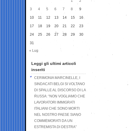
1
2
3
4
5
6
7
8
9
10
11
12
13
14
15
16
17
18
19
20
21
22
23
24
25
26
27
28
29
30
31
« Lug
Leggi gli ultimi articoli
inseriti
CERIMONIA MARCINELLE, I
SINDACATI BELGI SI VOLTANO
DI SPALLE AL DISCORSO DI LA
RUSSA: “NON VOGLIAMO CHE
LAVORATORI IMMIGRATI
ITALIANI CHE SONO MORTI
NEL NOSTRO PAESE SIANO
COMMEMORATI DA UN
ESTREMISTA DI DESTRA”