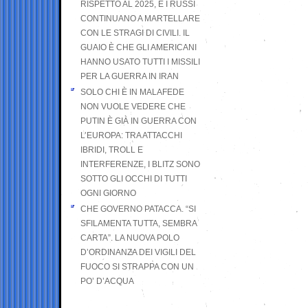
RISPETTO AL 2025, E I RUSSI
CONTINUANO A MARTELLARE
CON LE STRAGI DI CIVILI. IL
GUAIO È CHE GLI AMERICANI
HANNO USATO TUTTI I MISSILI
PER LA GUERRA IN IRAN
SOLO CHI È IN MALAFEDE
NON VUOLE VEDERE CHE
PUTIN È GIÀ IN GUERRA CON
L’EUROPA: TRA ATTACCHI
IBRIDI, TROLL E
INTERFERENZE, I BLITZ SONO
SOTTO GLI OCCHI DI TUTTI
OGNI GIORNO
CHE GOVERNO PATACCA. “SI
SFILAMENTA TUTTA, SEMBRA
CARTA”. LA NUOVA POLO
D’ORDINANZA DEI VIGILI DEL
FUOCO SI STRAPPA CON UN
PO’ D’ACQUA