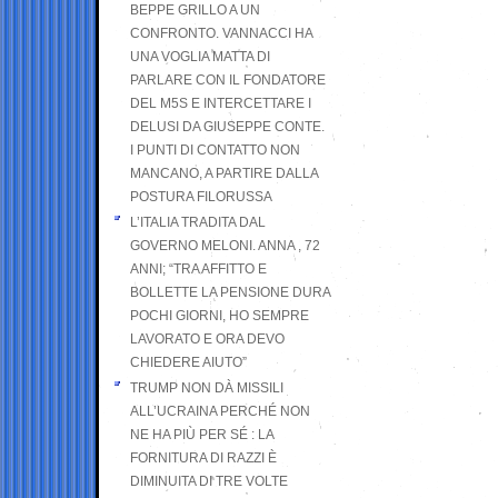
BEPPE GRILLO A UN
CONFRONTO. VANNACCI HA
UNA VOGLIA MATTA DI
PARLARE CON IL FONDATORE
DEL M5S E INTERCETTARE I
DELUSI DA GIUSEPPE CONTE.
I PUNTI DI CONTATTO NON
MANCANO, A PARTIRE DALLA
POSTURA FILORUSSA
L’ITALIA TRADITA DAL
GOVERNO MELONI. ANNA , 72
ANNI; “TRA AFFITTO E
BOLLETTE LA PENSIONE DURA
POCHI GIORNI, HO SEMPRE
LAVORATO E ORA DEVO
CHIEDERE AIUTO”
TRUMP NON DÀ MISSILI
ALL’UCRAINA PERCHÉ NON
NE HA PIÙ PER SÉ : LA
FORNITURA DI RAZZI È
DIMINUITA DI TRE VOLTE