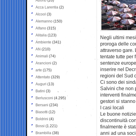
Aborto
(20)
Acca Larentia
(2)
Alcool
(3)
Alemanno
(150)
Alfano
(315)
Alitalia
(123)
Negli ultimi mesi
Ambiente
(341)
proroga delle co
AN
(210)
attraverso gare. 
tentate tutte per
Animali
(74)
sentenze europee e
Arancioni
(2)
inserire nel Decr
arte
(175)
regioni del Sud c
Attentato
(329)
Ci sono dei sind
Auguri
(13)
Salvini che non 
Batini
(3)
interventi finalm
Berlusconi
(4.295)
gestori si stann
Bersani
(234)
I casi locali
Biasotti
(12)
Le buone notizie 
Boldrini
(4)
discontinuità co
Bossi
(1.221)
finalmente è sta
anni ad una soci
Brambilla
(38)