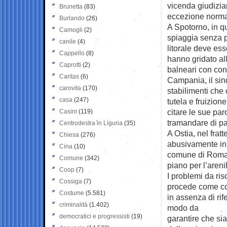
vicenda giudizia
Brunetta
(83)
eccezione norma
Burlando
(26)
A Spotorno, in q
Camogli
(2)
spiaggia senza p
canile
(4)
litorale deve ess
Cappello
(8)
hanno gridato all
Caprotti
(2)
balneari con con
Caritas
(6)
Campania, il sind
carovita
(170)
stabilimenti che
casa
(247)
tutela e fruizion
citare le sue par
Casini
(119)
tramandare di pad
Centrodestra in Liguria
(35)
A Ostia, nel frat
Chiesa
(276)
abusivamente in s
Cina
(10)
comune di Roma 
Comune
(342)
piano per l’areni
Coop
(7)
I problemi da ris
Cossiga
(7)
procede come con
Costume
(5.581)
in assenza di rif
criminalità
(1.402)
modo da
democratici e progressisti
(19)
garantire che sia