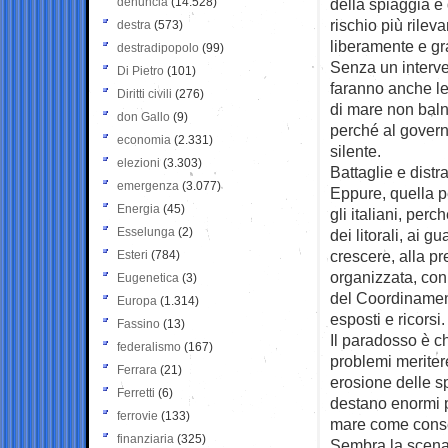
denuncia
(14.528)
della spiaggia e d
rischio più rileva
destra
(573)
liberamente e gra
destradipopolo
(99)
Senza un interve
Di Pietro
(101)
faranno anche le 
Diritti civili
(276)
di mare non balne
don Gallo
(9)
perché al govern
economia
(2.331)
silente.
elezioni
(3.303)
Battaglie e distr
emergenza
(3.077)
Eppure, quella pe
Energia
(45)
gli italiani, per
Esselunga
(2)
dei litorali, ai 
crescere, alla pr
Esteri
(784)
organizzata, con 
Eugenetica
(3)
del Coordinamento
Europa
(1.314)
esposti e ricorsi.
Fassino
(13)
Il paradosso è ch
federalismo
(167)
problemi meritere
Ferrara
(21)
erosione delle sp
Ferretti
(6)
destano enormi p
ferrovie
(133)
mare come conse
finanziaria
(325)
Sembra la scena r