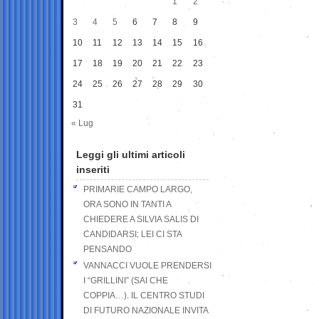
1
2
3
4
5
6
7
8
9
10
11
12
13
14
15
16
17
18
19
20
21
22
23
24
25
26
27
28
29
30
31
« Lug
Leggi gli ultimi articoli
inseriti
PRIMARIE CAMPO LARGO,
ORA SONO IN TANTI A
CHIEDERE A SILVIA SALIS DI
CANDIDARSI: LEI CI STA
PENSANDO
VANNACCI VUOLE PRENDERSI
I “GRILLINI” (SAI CHE
COPPIA…). IL CENTRO STUDI
DI FUTURO NAZIONALE INVITA