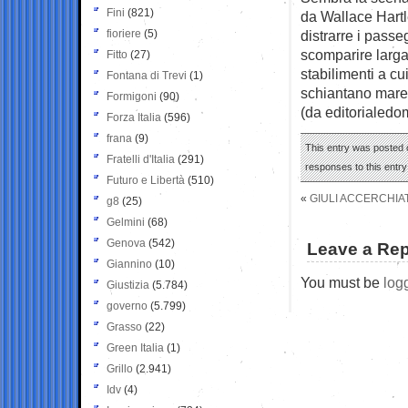
Fini
(821)
da Wallace Hartl
fioriere
(5)
distrarre i pass
scomparire larga
Fitto
(27)
stabilimenti a cu
Fontana di Trevi
(1)
schiantano mareg
Formigoni
(90)
(da editorialedom
Forza Italia
(596)
frana
(9)
This entry was posted 
Fratelli d'Italia
(291)
responses to this entr
Futuro e Libertà
(510)
«
GIULI ACCERCHIAT
g8
(25)
Gelmini
(68)
Genova
(542)
Leave a Rep
Giannino
(10)
You must be
log
Giustizia
(5.784)
governo
(5.799)
Grasso
(22)
Green Italia
(1)
Grillo
(2.941)
Idv
(4)