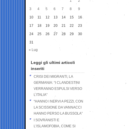
1
2
3
4
5
6
7
8
9
10
11
12
13
14
15
16
17
18
19
20
21
22
23
24
25
26
27
28
29
30
31
« Lug
Leggi gli ultimi articoli
inseriti
CRISI DEI MIGRANTI, LA
GERMANIA: “I CLANDESTINI
VERRANNO ESPULSI VERSO
L’ITALIA”
“HANNO I NERVI A PEZZI, CON
LA SCISSIONE DA VANNACCI
HANNO PERSO LA BUSSOLA”
I SOVRANISTI E
L’ISLAMOFOBIA, COME SI