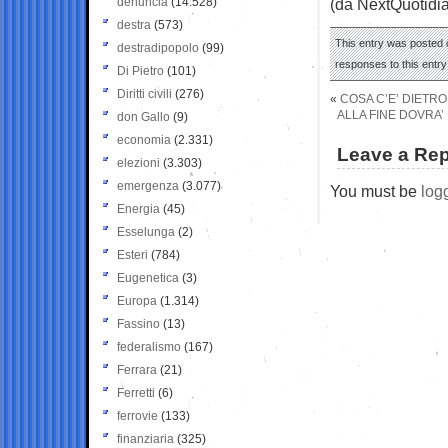
denuncia
(14.528)
(da NextQuotidi
destra
(573)
This entry was posted 
destradipopolo
(99)
responses to this entr
Di Pietro
(101)
Diritti civili
(276)
«
COSA C’E’ DIETR
ALLA FINE DOVRA’
don Gallo
(9)
economia
(2.331)
Leave a Rep
elezioni
(3.303)
emergenza
(3.077)
You must be
log
Energia
(45)
Esselunga
(2)
Esteri
(784)
Eugenetica
(3)
Europa
(1.314)
Fassino
(13)
federalismo
(167)
Ferrara
(21)
Ferretti
(6)
ferrovie
(133)
finanziaria
(325)