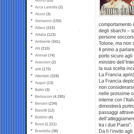
Aborto
(20)
Acca Larentia
(2)
Alcool
(3)
Alemanno
(150)
comportamento di
Alfano
(315)
degli sbarchi – 
Alitalia
(123)
persone soccorse
Ambiente
(341)
Tolone, ma non s
AN
(210)
Il primo a parlar
porto sicuro agli
Animali
(74)
ministro dell’Int
Arancioni
(2)
la sua scelta in
arte
(175)
La Francia aprirà
Attentato
(329)
La Francia deplor
Auguri
(13)
non considerarsi
Batini
(3)
nelle prossime or
Berlusconi
(4.295)
interne con l’Ital
Bersani
(234)
dimostrerà purt
Biasotti
(12)
passaggi attraver
Boldrini
(4)
dell’atteggiament
Bossi
(1.221)
tra i due Paesi”.
Da lì l’invito ag
Brambilla
(38)