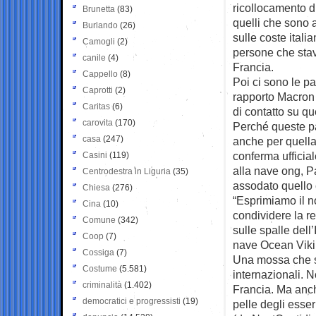
ricollocamento d
Brunetta
(83)
quelli che sono a
Burlando
(26)
sulle coste itali
Camogli
(2)
persone che stava
canile
(4)
Francia.
Cappello
(8)
Poi ci sono le p
Caprotti
(2)
rapporto Macron M
Caritas
(6)
di contatto su qu
carovita
(170)
Perché queste p
casa
(247)
anche per quella
conferma ufficia
Casini
(119)
alla nave ong, P
Centrodestra in Liguria
(35)
assodato quello 
Chiesa
(276)
“Esprimiamo il n
Cina
(10)
condividere la r
Comune
(342)
sulle spalle dell’
Coop
(7)
nave Ocean Viki
Cossiga
(7)
Una mossa che se
Costume
(5.581)
internazionali. N
criminalità
(1.402)
Francia. Ma anche
democratici e progressisti
(19)
pelle degli esser