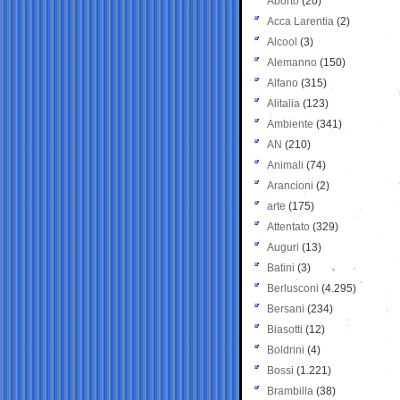
Aborto
(20)
Acca Larentia
(2)
Alcool
(3)
Alemanno
(150)
Alfano
(315)
Alitalia
(123)
Ambiente
(341)
AN
(210)
Animali
(74)
Arancioni
(2)
arte
(175)
Attentato
(329)
Auguri
(13)
Batini
(3)
Berlusconi
(4.295)
Bersani
(234)
Biasotti
(12)
Boldrini
(4)
Bossi
(1.221)
Brambilla
(38)