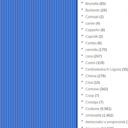
Brunetta
(83)
Burlando
(26)
Camogli
(2)
canile
(4)
Cappello
(8)
Caprotti
(2)
Caritas
(6)
carovita
(170)
casa
(247)
Casini
(119)
Centrodestra in Liguria
(35
Chiesa
(276)
Cina
(10)
Comune
(342)
Coop
(7)
Cossiga
(7)
Costume
(5.581)
criminalità
(1.402)
democratici e progressisti
(