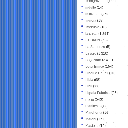
Immigrazione
(734)
indulto
(14)
inflazione
(26)
Ingroia
(15)
Interviste
(16)
la casta
(1.394)
La Destra
(45)
La Sapienza
(5)
Lavoro
(1.316)
LegaNord
(2.411)
Letta Enrico
(154)
Liberi e Uguali
(10)
Libia
(68)
Libri
(33)
Liguria Futurista
(25)
mafia
(543)
manifesto
(7)
Margherita
(16)
Maroni
(171)
Mastella
(16)