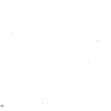
)
19)