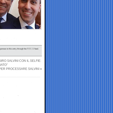
sponses to this entry through the
RSS 2.0
feed.
IRO SALVINI CON IL SELFIE:
BATO”
O PER PROCESSARE SALVINI
»