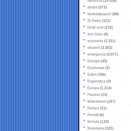
denuncia
(14.528)
destra
(573)
destradipopolo
(99)
Di Pietro
(101)
Diritti civili
(276)
don Gallo
(9)
economia
(2.331)
elezioni
(3.303)
emergenza
(3.077)
Energia
(45)
Esselunga
(2)
Esteri
(784)
Eugenetica
(3)
Europa
(1.314)
Fassino
(13)
federalismo
(167)
Ferrara
(21)
Ferretti
(6)
ferrovie
(133)
finanziaria
(325)