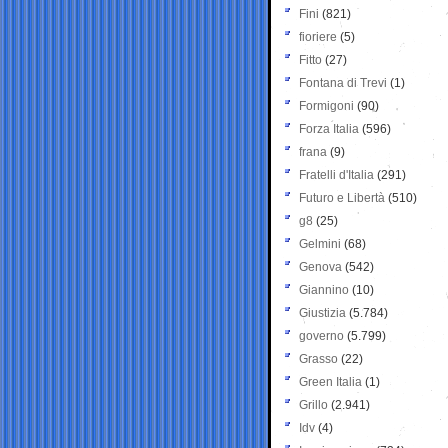
Fini
(821)
fioriere
(5)
Fitto
(27)
Fontana di Trevi
(1)
Formigoni
(90)
Forza Italia
(596)
frana
(9)
Fratelli d'Italia
(291)
Futuro e Libertà
(510)
g8
(25)
Gelmini
(68)
Genova
(542)
Giannino
(10)
Giustizia
(5.784)
governo
(5.799)
Grasso
(22)
Green Italia
(1)
Grillo
(2.941)
Idv
(4)