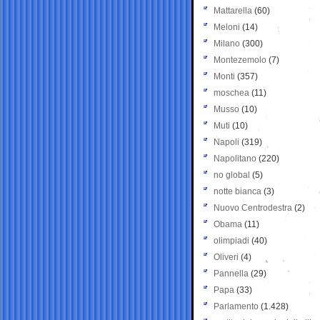
Mattarella
(60)
Meloni
(14)
Milano
(300)
Montezemolo
(7)
Monti
(357)
moschea
(11)
Musso
(10)
Muti
(10)
Napoli
(319)
Napolitano
(220)
no global
(5)
notte bianca
(3)
Nuovo Centrodestra
(2)
Obama
(11)
olimpiadi
(40)
Oliveri
(4)
Pannella
(29)
Papa
(33)
Parlamento
(1.428)