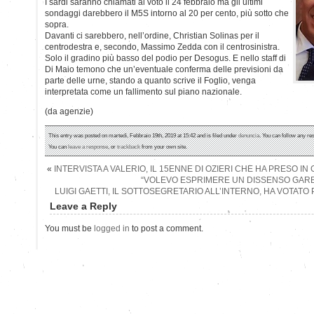
I sardi saranno chiamati al voto il 24 febbraio ma gli ultimi
sondaggi darebbero il M5S intorno al 20 per cento, più sotto che
sopra.
Davanti ci sarebbero, nell’ordine, Christian Solinas per il
centrodestra e, secondo, Massimo Zedda con il centrosinistra.
Solo il gradino più basso del podio per Desogus. E nello staff di
Di Maio temono che un’eventuale conferma delle previsioni da
parte delle urne, stando a quanto scrive il Foglio, venga
interpretata come un fallimento sul piano nazionale.
(da agenzie)
This entry was posted on martedì, Febbraio 19th, 2019 at 15:42 and is filed under
denuncia
. You can follow any re
You can
leave a response
, or
trackback
from your own site.
«
INTERVISTA A VALERIO, IL 15ENNE DI OZIERI CHE HA PRESO IN G
“VOLEVO ESPRIMERE UN DISSENSO GAR
LUIGI GAETTI, IL SOTTOSEGRETARIO ALL’INTERNO, HA VOTAT
Leave a Reply
You must be
logged in
to post a comment.