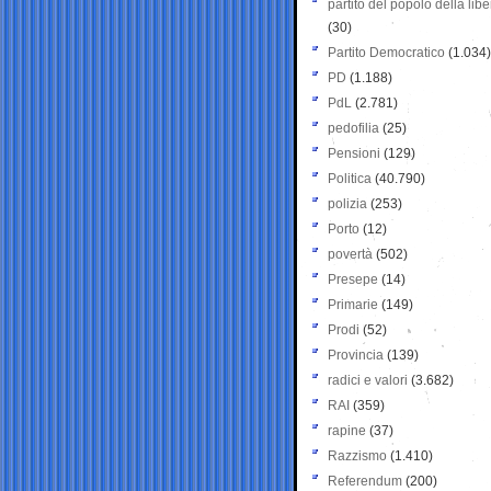
partito del popolo della libe
(30)
Partito Democratico
(1.034)
PD
(1.188)
PdL
(2.781)
pedofilia
(25)
Pensioni
(129)
Politica
(40.790)
polizia
(253)
Porto
(12)
povertà
(502)
Presepe
(14)
Primarie
(149)
Prodi
(52)
Provincia
(139)
radici e valori
(3.682)
RAI
(359)
rapine
(37)
Razzismo
(1.410)
Referendum
(200)