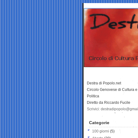
Destra di Popolo.net
Circolo Genovese di Cultura e
Politica
Diretto da Riccardo Fucile
Scrivici: destradipopolo@gma
Categorie
100 giorni
(5)