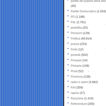
partito del popolo della libe
(30)
Partito Democratico
(1.034)
PD
(1.188)
PdL
(2.781)
pedofilia
(25)
Pensioni
(129)
Politica
(40.814)
polizia
(253)
Porto
(12)
povertà
(502)
Presepe
(14)
Primarie
(149)
Prodi
(52)
Provincia
(139)
radici e valori
(3.682)
RAI
(359)
rapine
(37)
Razzismo
(1.410)
Referendum
(200)