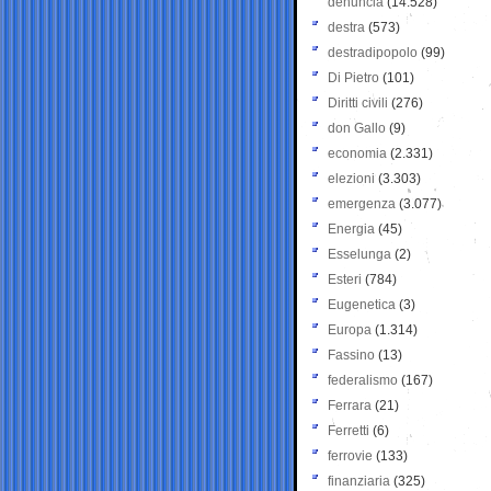
denuncia
(14.528)
destra
(573)
destradipopolo
(99)
Di Pietro
(101)
Diritti civili
(276)
don Gallo
(9)
economia
(2.331)
elezioni
(3.303)
emergenza
(3.077)
Energia
(45)
Esselunga
(2)
Esteri
(784)
Eugenetica
(3)
Europa
(1.314)
Fassino
(13)
federalismo
(167)
Ferrara
(21)
Ferretti
(6)
ferrovie
(133)
finanziaria
(325)