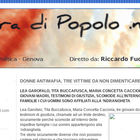
DONNE ANTIMAFIA, TRE VITTIME DA NON DIMENTICAR
LEA GAROFALO, TITA BUCCAFUSCA, MARIA CONCETTA CACCIOLA
GIOVANI MADRI, TESTIMONI DI GIUSTIZIA, SCOMODE ALL’INTERN
FAMIGLIE I CUI UOMINI SONO AFFILIATI ALLA ‘NDRANGHETA
Lea Garofalo, Tita Buccafusca, Maria Concetta Cacciola, tre giovani do
il.com
testimoni di giustizia, chiamate ad un triste destino,
sicuramente perchè scomode all’interno delle
rispettive famiglie i cui uomini appartengono alla
‘ndrangheta.
Tre storie sicuramente diverse che non possono
cadere nel silenzio e che lasciano intravedere