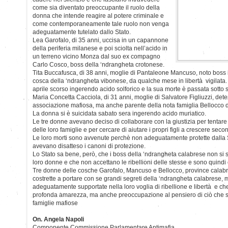
come sia diventato preoccupante il ruolo della
donna che intende reagire al potere criminale e
come contemporaneamente tale ruolo non venga
adeguatamente tutelato dallo Stato.
Lea Garofalo, di 35 anni, uccisa in un capannone
della periferia milanese e poi sciolta nell’acido in
un terreno vicino Monza dal suo ex compagno
Carlo Cosco, boss della ‘ndrangheta crotonese.
Tita Buccafusca, di 38 anni, moglie di Pantaleone Mancuso, noto boss
cosca della ‘ndrangheta vibonese, da qualche mese in libertà vigilata. 
aprile scorso ingerendo acido solforico e la sua morte è passata sotto s
Maria Concetta Cacciola, di 31 anni, moglie di Salvatore Figliuzzi, de
associazione mafiosa, ma anche parente della nota famiglia Bellocco 
La donna si è suicidata sabato sera ingerendo acido muriatico.
Le tre donne avevano deciso di collaborare con la giustizia per tentare d
delle loro famiglie e per cercare di aiutare i propri figli a crescere secon
Le loro morti sono avvenute perchè non adeguatamente protette dalla S
avevano disatteso i canoni di protezione.
Lo Stato sa bene, però, che i boss della ‘ndrangheta calabrese non si 
loro donne e che non accettano le ribellioni delle stesse e sono quindi c
Tre donne delle cosche Garofalo, Mancuso e Bellocco, province calabre
costrette a portare con se grandi segreti della ‘ndrangheta calabrese,
adeguatamente supportate nella loro voglia di ribellione e libertà e che
profonda amarezza, ma anche preoccupazione al pensiero di ciò che s
famiglie mafiose
On. Angela Napoli
Componente Commissione Parlamentare Antimafia