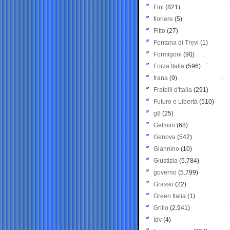
Fini
(821)
fioriere
(5)
Fitto
(27)
Fontana di Trevi
(1)
Formigoni
(90)
Forza Italia
(596)
frana
(9)
Fratelli d'Italia
(291)
Futuro e Libertà
(510)
g8
(25)
Gelmini
(68)
Genova
(542)
Giannino
(10)
Giustizia
(5.784)
governo
(5.799)
Grasso
(22)
Green Italia
(1)
Grillo
(2.941)
Idv
(4)