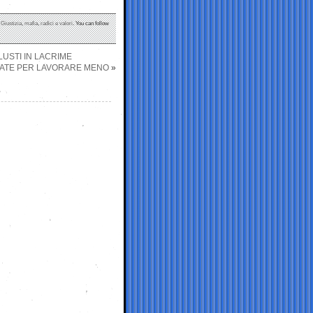
,
Giustizia
,
mafia
,
radici e valori
. You can follow
LUSTI IN LACRIME
IVATE PER LAVORARE MENO
»