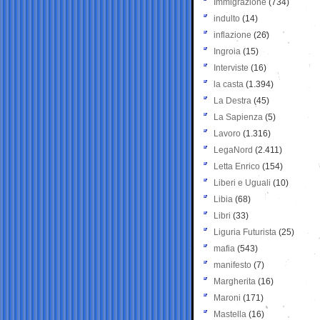
Immigrazione
(734)
indulto
(14)
inflazione
(26)
Ingroia
(15)
Interviste
(16)
la casta
(1.394)
La Destra
(45)
La Sapienza
(5)
Lavoro
(1.316)
LegaNord
(2.411)
Letta Enrico
(154)
Liberi e Uguali
(10)
Libia
(68)
Libri
(33)
Liguria Futurista
(25)
mafia
(543)
manifesto
(7)
Margherita
(16)
Maroni
(171)
Mastella
(16)