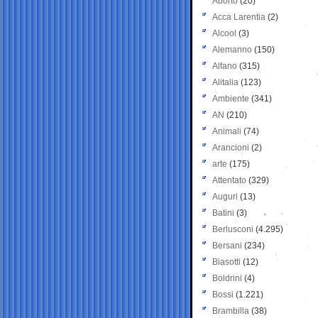
Aborto
(20)
Acca Larentia
(2)
Alcool
(3)
Alemanno
(150)
Alfano
(315)
Alitalia
(123)
Ambiente
(341)
AN
(210)
Animali
(74)
Arancioni
(2)
arte
(175)
Attentato
(329)
Auguri
(13)
Batini
(3)
Berlusconi
(4.295)
Bersani
(234)
Biasotti
(12)
Boldrini
(4)
Bossi
(1.221)
Brambilla
(38)