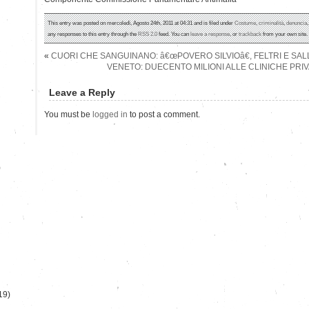
This entry was posted on mercoledì, Agosto 24th, 2011 at 04:31 and is filed under
Costume
,
criminalità
,
denuncia
any responses to this entry through the
RSS 2.0
feed. You can
leave a response
, or
trackback
from your own site.
«
CUORI CHE SANGUINANO: â€œPOVERO SILVIOâ€, FELTRI E SAL
VENETO: DUECENTO MILIONI ALLE CLINICHE PR
Leave a Reply
You must be
logged in
to post a comment.
)
19)