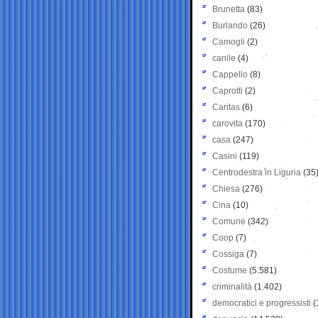
Brunetta
(83)
Burlando
(26)
Camogli
(2)
canile
(4)
Cappello
(8)
Caprotti
(2)
Caritas
(6)
carovita
(170)
casa
(247)
Casini
(119)
Centrodestra in Liguria
(35
Chiesa
(276)
Cina
(10)
Comune
(342)
Coop
(7)
Cossiga
(7)
Costume
(5.581)
criminalità
(1.402)
democratici e progressisti
(