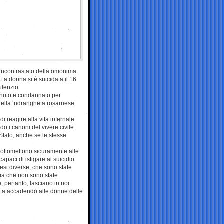
 incontrastato della omonima
La donna si è suicidata il 16
ilenzio.
tenuto e condannato per
della ‘ndrangheta rosarnese.
i reagire alla vita infernale
do i canoni del vivere civile.
tato, anche se le stesse
sottomettono sicuramente alle
apaci di istigare al suicidio.
si diverse, che sono state
 ma che non sono state
, pertanto, lasciano in noi
ta accadendo alle donne delle