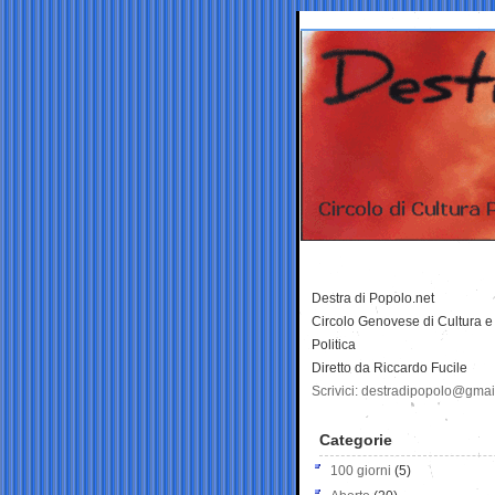
Destra di Popolo.net
Circolo Genovese di Cultura e
Politica
Diretto da Riccardo Fucile
Scrivici: destradipopolo@gma
Categorie
100 giorni
(5)