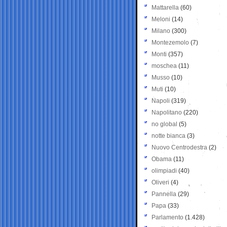
Mattarella
(60)
Meloni
(14)
Milano
(300)
Montezemolo
(7)
Monti
(357)
moschea
(11)
Musso
(10)
Muti
(10)
Napoli
(319)
Napolitano
(220)
no global
(5)
notte bianca
(3)
Nuovo Centrodestra
(2)
Obama
(11)
olimpiadi
(40)
Oliveri
(4)
Pannella
(29)
Papa
(33)
Parlamento
(1.428)