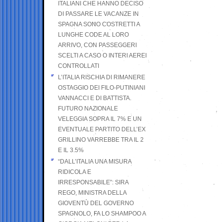
ITALIANI CHE HANNO DECISO
DI PASSARE LE VACANZE IN
SPAGNA SONO COSTRETTI A
LUNGHE CODE AL LORO
ARRIVO, CON PASSEGGERI
SCELTI A CASO O INTERI AEREI
CONTROLLATI
L’ITALIA RISCHIA DI RIMANERE
OSTAGGIO DEI FILO-PUTINIANI
VANNACCI E DI BATTISTA.
FUTURO NAZIONALE
VELEGGIA SOPRA IL 7% E UN
EVENTUALE PARTITO DELL’EX
GRILLINO VARREBBE TRA IL 2
E IL 3.5%
“DALL’ITALIA UNA MISURA
RIDICOLA E
IRRESPONSABILE”: SIRA
REGO, MINISTRA DELLA
GIOVENTÙ DEL GOVERNO
SPAGNOLO, FA LO SHAMPOO A