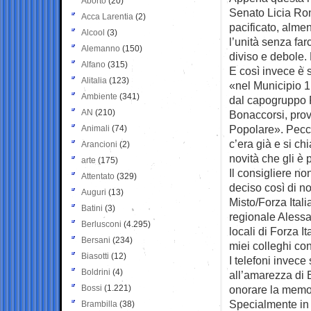
Aborto
(20)
Senato Licia Ronz
Acca Larentia
(2)
pacificato, alme
Alcool
(3)
l’unità senza far
Alemanno
(150)
diviso e debole.
Alfano
(315)
E così invece è 
Alitalia
(123)
«nel Municipio 1 d
Ambiente
(341)
dal capogruppo F
AN
(210)
Bonaccorsi, prove
Popolare». Pecca
Animali
(74)
c’era già e si c
Arancioni
(2)
novità che gli è 
arte
(175)
Il consigliere no
Attentato
(329)
deciso così di n
Auguri
(13)
Misto/Forza Ital
Batini
(3)
regionale Alessa
Berlusconi
(4.295)
locali di Forza I
Bersani
(234)
miei colleghi con
Biasotti
(12)
I telefoni invece
Boldrini
(4)
all’amarezza di 
Bossi
(1.221)
onorare la memor
Specialmente in 
Brambilla
(38)