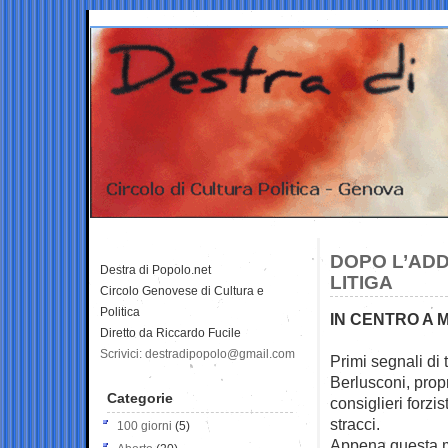
DOPO L’ADDI
Destra di Popolo.net
LITIGA
Circolo Genovese di Cultura e
Politica
IN CENTRO A 
Diretto da Riccardo Fucile
Scrivici: destradipopolo@gmail.com
Primi segnali di 
Berlusconi, propr
Categorie
consiglieri forzi
stracci.
100 giorni
(5)
Appena questa ma