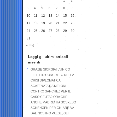
1
2
3
4
5
6
7
8
9
10
11
12
13
14
15
16
17
18
19
20
21
22
23
24
25
26
27
28
29
30
31
« Lug
Leggi gli ultimi articoli
inseriti
GRAZIE GIORGIA! L’UNICO
EFFETTO CONCRETO DELLA
CRISI DIPLOMATICA
SCATENATA DA MELONI
CONTRO SANCHEZ PER IL
CASO CEUTA? ORA CHE
ANCHE MADRID HA SOSPESO
SCHENGEN PER CHI ARRIVA
DAL NOSTRO PAESE, GLI