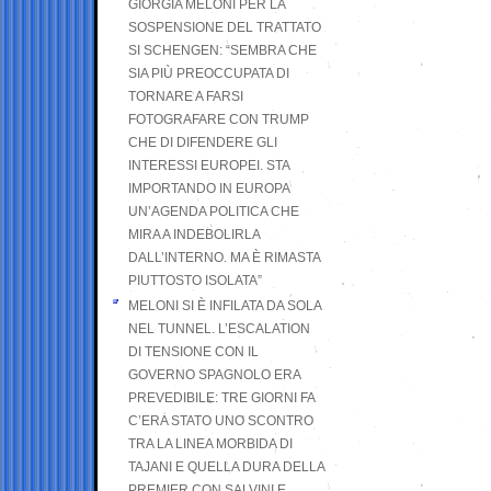
GIORGIA MELONI PER LA
SOSPENSIONE DEL TRATTATO
SI SCHENGEN: “SEMBRA CHE
SIA PIÙ PREOCCUPATA DI
TORNARE A FARSI
FOTOGRAFARE CON TRUMP
CHE DI DIFENDERE GLI
INTERESSI EUROPEI. STA
IMPORTANDO IN EUROPA
UN’AGENDA POLITICA CHE
MIRA A INDEBOLIRLA
DALL’INTERNO. MA È RIMASTA
PIUTTOSTO ISOLATA”
MELONI SI È INFILATA DA SOLA
NEL TUNNEL. L’ESCALATION
DI TENSIONE CON IL
GOVERNO SPAGNOLO ERA
PREVEDIBILE: TRE GIORNI FA
C’ERA STATO UNO SCONTRO
TRA LA LINEA MORBIDA DI
TAJANI E QUELLA DURA DELLA
PREMIER CON SALVINI E