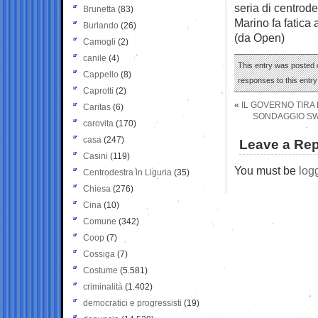
seria di centrod
Brunetta
(83)
Marino fa fatica
Burlando
(26)
(da Open)
Camogli
(2)
canile
(4)
This entry was posted o
Cappello
(8)
responses to this entr
Caprotti
(2)
«
IL GOVERNO TIRA 
Caritas
(6)
SONDAGGIO SWG
carovita
(170)
casa
(247)
Leave a Rep
Casini
(119)
You must be
log
Centrodestra in Liguria
(35)
Chiesa
(276)
Cina
(10)
Comune
(342)
Coop
(7)
Cossiga
(7)
Costume
(5.581)
criminalità
(1.402)
democratici e progressisti
(19)