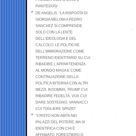
PIANTEDOSI
DE ANGELIS: “LA RISPOSTA DI
GIORGIA MELONI A PEDRO
SANCHEZ SI COMPRENDE
SOLO CON LA LENTE
DELL’IDEOLOGIA E DEL
CALCOLO: LE POLITICHE
DELL’IMMIGRAZIONE COME
TERRENO IDENTITARIO SU CUI
RIBADIRE L’APPARTENENZA
AL MONDO MAGA E COME
CONTINUAZIONE DELLA
POLITICA INTERNA CON ALTRI
MEZZI. INSOMMA, TRUMP CUI
RIBADIRE FEDELTÀ, VOX CUI
DARE SOSTEGNO, VANNACCI
CUI TOGLIERE SPAZIO”
“CRISTO NON ABITA NEI
PALAZZI DEL POTERE, MA SI
IDENTIFICA CON CHI È
AFFAMATO, FORESTIERO O