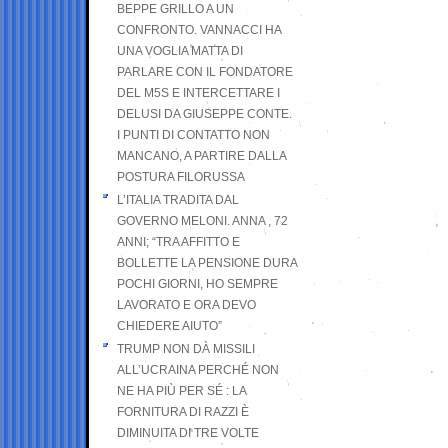
BEPPE GRILLO A UN
CONFRONTO. VANNACCI HA
UNA VOGLIA MATTA DI
PARLARE CON IL FONDATORE
DEL M5S E INTERCETTARE I
DELUSI DA GIUSEPPE CONTE.
I PUNTI DI CONTATTO NON
MANCANO, A PARTIRE DALLA
POSTURA FILORUSSA
L’ITALIA TRADITA DAL
GOVERNO MELONI. ANNA , 72
ANNI; “TRA AFFITTO E
BOLLETTE LA PENSIONE DURA
POCHI GIORNI, HO SEMPRE
LAVORATO E ORA DEVO
CHIEDERE AIUTO”
TRUMP NON DÀ MISSILI
ALL’UCRAINA PERCHÉ NON
NE HA PIÙ PER SÉ : LA
FORNITURA DI RAZZI È
DIMINUITA DI TRE VOLTE