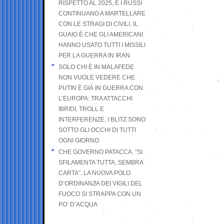
RISPETTO AL 2025, E I RUSSI
CONTINUANO A MARTELLARE
CON LE STRAGI DI CIVILI. IL
GUAIO È CHE GLI AMERICANI
HANNO USATO TUTTI I MISSILI
PER LA GUERRA IN IRAN
SOLO CHI È IN MALAFEDE
NON VUOLE VEDERE CHE
PUTIN È GIÀ IN GUERRA CON
L’EUROPA: TRA ATTACCHI
IBRIDI, TROLL E
INTERFERENZE, I BLITZ SONO
SOTTO GLI OCCHI DI TUTTI
OGNI GIORNO
CHE GOVERNO PATACCA. “SI
SFILAMENTA TUTTA, SEMBRA
CARTA”. LA NUOVA POLO
D’ORDINANZA DEI VIGILI DEL
FUOCO SI STRAPPA CON UN
PO’ D’ACQUA