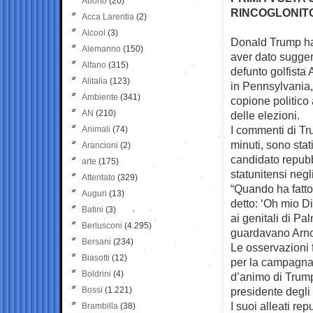
Aborto
(20)
RINCOGLONIT
Acca Larentia
(2)
Alcool
(3)
Donald Trump ha 
Alemanno
(150)
aver dato
sugger
Alfano
(315)
defunto golfista
Alitalia
(123)
in Pennsylvania,
Ambiente
(341)
copione politico
AN
(210)
delle elezioni.
I commenti di Tr
Animali
(74)
minuti, sono stat
Arancioni
(2)
candidato repubbl
arte
(175)
statunitensi negl
Attentato
(329)
“Quando ha fatto 
Auguri
(13)
detto: ‘Oh mio Di
Batini
(3)
ai genitali di P
Berlusconi
(4.295)
guardavano Arno
Bersani
(234)
Le osservazioni f
Biasotti
(12)
per la campagna 
Boldrini
(4)
d’animo di Trum
Bossi
(1.221)
presidente degli 
I suoi alleati re
Brambilla
(38)