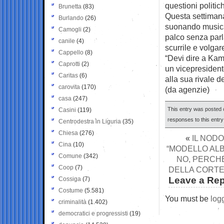
questioni politi
Brunetta
(83)
Questa settimana
Burlando
(26)
suonando musica 
Camogli
(2)
palco senza parl
canile
(4)
scurrile e volgar
Cappello
(8)
“Devi dire a Kam
Caprotti
(2)
un vicepresidente
Caritas
(6)
alla sua rivale d
carovita
(170)
(da agenzie)
casa
(247)
This entry was posted o
Casini
(119)
responses to this entr
Centrodestra in Liguria
(35)
Chiesa
(276)
«
IL NODO
Cina
(10)
“MODELLO ALB
Comune
(342)
NO, PERCHÉ
Coop
(7)
DELLA CORTE 
Leave a Rep
Cossiga
(7)
Costume
(5.581)
You must be
log
criminalità
(1.402)
democratici e progressisti
(19)