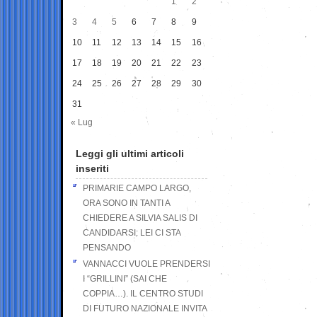
1
2
3
4
5
6
7
8
9
10
11
12
13
14
15
16
17
18
19
20
21
22
23
24
25
26
27
28
29
30
31
« Lug
Leggi gli ultimi articoli
inseriti
PRIMARIE CAMPO LARGO,
ORA SONO IN TANTI A
CHIEDERE A SILVIA SALIS DI
CANDIDARSI: LEI CI STA
PENSANDO
VANNACCI VUOLE PRENDERSI
I “GRILLINI” (SAI CHE
COPPIA…). IL CENTRO STUDI
DI FUTURO NAZIONALE INVITA