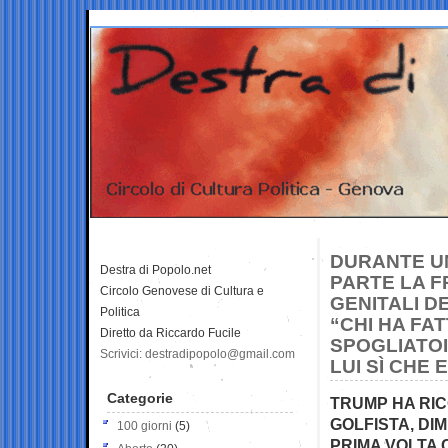
DURANTE UN
Destra di Popolo.net
PARTE LA FR
Circolo Genovese di Cultura e
GENITALI D
Politica
“CHI HA FA
Diretto da Riccardo Fucile
SPOGLIATOIO
Scrivici: destradipopolo@gmail.com
LUI SÌ CHE
Categorie
TRUMP HA RICO
GOLFISTA, DI
100 giorni
(5)
PRIMA VOLTA 