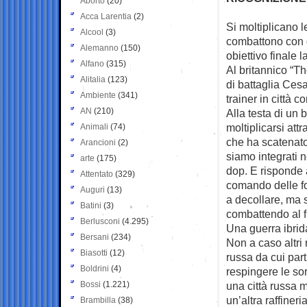
Aborto
(20)
Acca Larentia
(2)
Si moltiplicano l
Alcool
(3)
combattono con g
Alemanno
(150)
obiettivo finale
Alfano
(315)
Al britannico “T
Alitalia
(123)
di battaglia Ces
Ambiente
(341)
trainer in città 
AN
(210)
Alla testa di un 
moltiplicarsi att
Animali
(74)
che ha scatenato
Arancioni
(2)
siamo integrati n
arte
(175)
dop. E risponde a
Attentato
(329)
comando delle fo
Auguri
(13)
a decollare, ma s
Batini
(3)
combattendo al f
Berlusconi
(4.295)
Una guerra ibrida
Bersani
(234)
Non a caso altri 
Biasotti
(12)
russa da cui par
Boldrini
(4)
respingere le sor
Bossi
(1.221)
una città russa 
un’altra raffineri
Brambilla
(38)