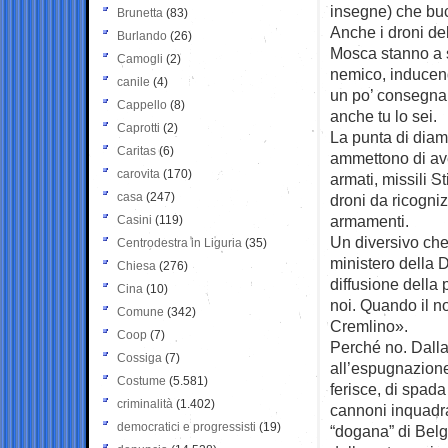
insegne) che buc
Brunetta
(83)
Anche i droni dell
Burlando
(26)
Mosca stanno a si
Camogli
(2)
nemico, inducendo
canile
(4)
un po’ consegnan
Cappello
(8)
anche tu lo sei.
Caprotti
(2)
La punta di diam
Caritas
(6)
ammettono di ave
carovita
(170)
armati, missili St
casa
(247)
droni da ricogni
armamenti.
Casini
(119)
Un diversivo che
Centrodestra in Liguria
(35)
ministero della 
Chiesa
(276)
diffusione della p
Cina
(10)
noi. Quando il n
Comune
(342)
Cremlino».
Coop
(7)
Perché no. Dalla
Cossiga
(7)
all’espugnazione
Costume
(5.581)
ferisce, di spada
criminalità
(1.402)
cannoni inquadrat
democratici e progressisti
(19)
“dogana” di Belgo