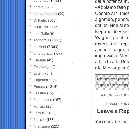
denuncia
(14.528)
della potenza inv
«Abbiamo fatto pr
destra
(573)
Cesare al “Times
destradipopolo
(99)
a gambe, penetran
Di Pietro
(101)
dei jet. Non si so
Diritti civili
(276)
Negano di essere
don Gallo
(9)
Wagner, pronti a 
economia
(2.331)
rovesciare il reg
elezioni
(3.303)
anche a saggiare 
emergenza
(3.077)
improvviso. Ment
Energia
(45)
attacchi alla Rus
Esselunga
(2)
(da Messaggero
Esteri
(784)
This entry was posted o
Eugenetica
(3)
responses to this entr
Europa
(1.314)
Fassino
(13)
«
IL PREZZO DI
federalismo
(167)
CHIAMO’ “OR
Ferrara
(21)
Leave a Rep
Ferretti
(6)
ferrovie
(133)
You must be
log
finanziaria
(325)