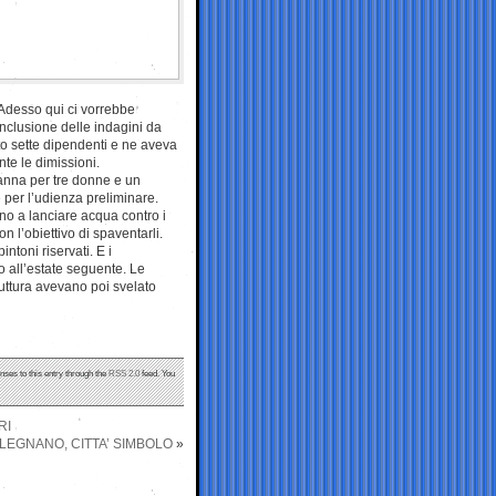
“Adesso qui ci vorrebbe
nclusione delle indagini da
to sette dipendenti e ne aveva
te le dimissioni.
danna per tre donne e un
e per l’udienza preliminare.
no a lanciare acqua contro i
 l’obiettivo di spaventarli.
intoni riservati. E i
o all’estate seguente. Le
ruttura avevano poi svelato
nses to this entry through the
RSS 2.0
feed. You
RI
 LEGNANO, CITTA’ SIMBOLO
»