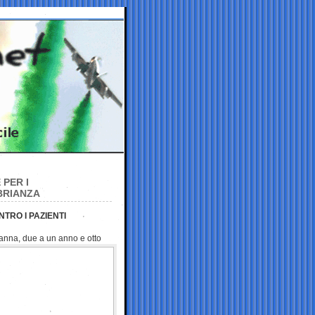
PER I
BRIANZA
TRO I PAZIENTI
danna, due a un anno e
otto