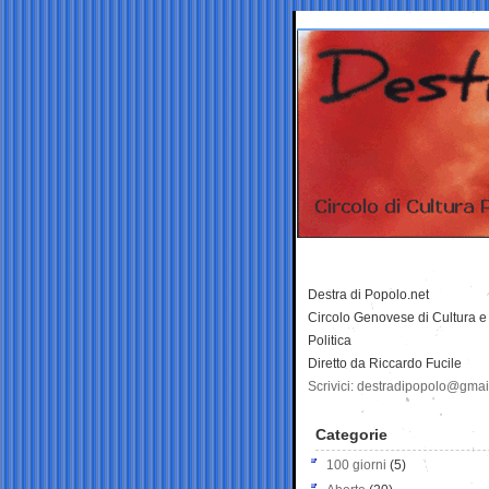
Destra di Popolo.net
Circolo Genovese di Cultura e
Politica
Diretto da Riccardo Fucile
Scrivici: destradipopolo@gma
Categorie
100 giorni
(5)