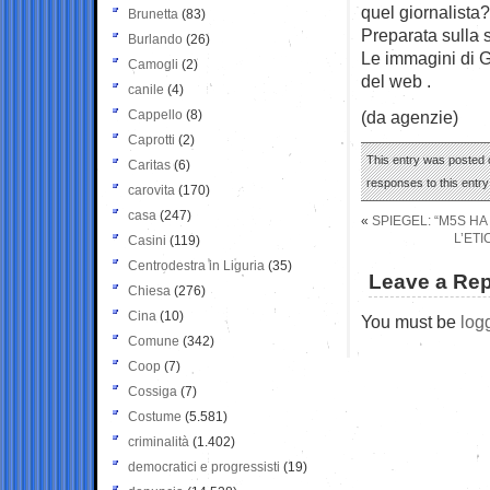
quel giornalista?
Brunetta
(83)
Preparata sulla
Burlando
(26)
Le immagini di Gr
Camogli
(2)
del web .
canile
(4)
Cappello
(8)
(da agenzie)
Caprotti
(2)
This entry was posted o
Caritas
(6)
responses to this entr
carovita
(170)
casa
(247)
«
SPIEGEL: “M5S HA
L’ETI
Casini
(119)
Centrodestra in Liguria
(35)
Leave a Rep
Chiesa
(276)
Cina
(10)
You must be
log
Comune
(342)
Coop
(7)
Cossiga
(7)
Costume
(5.581)
criminalità
(1.402)
democratici e progressisti
(19)