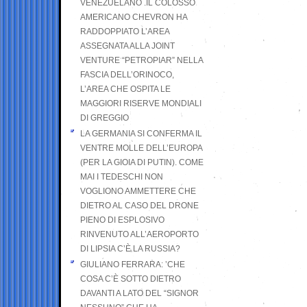
VENEZUELANO .IL COLOSSO
AMERICANO CHEVRON HA
RADDOPPIATO L’AREA
ASSEGNATA ALLA JOINT
VENTURE “PETROPIAR” NELLA
FASCIA DELL’ORINOCO,
L’AREA CHE OSPITA LE
MAGGIORI RISERVE MONDIALI
DI GREGGIO
LA GERMANIA SI CONFERMA IL
VENTRE MOLLE DELL’EUROPA
(PER LA GIOIA DI PUTIN). COME
MAI I TEDESCHI NON
VOGLIONO AMMETTERE CHE
DIETRO AL CASO DEL DRONE
PIENO DI ESPLOSIVO
RINVENUTO ALL’AEROPORTO
DI LIPSIA C’È LA RUSSIA?
GIULIANO FERRARA: ’CHE
COSA C’È SOTTO DIETRO
DAVANTI A LATO DEL “SIGNOR