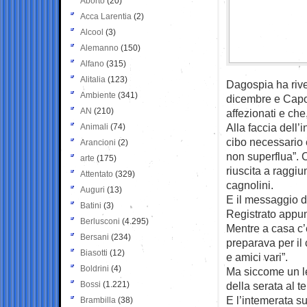
Aborto
(20)
Acca Larentia
(2)
Alcool
(3)
Alemanno
(150)
Alfano
(315)
Alitalia
(123)
Dagospia ha rive
Ambiente
(341)
dicembre e Capod
AN
(210)
affezionati e che
Alla faccia dell’
Animali
(74)
cibo necessario 
Arancioni
(2)
non superflua”. 
arte
(175)
riuscita a raggi
Attentato
(329)
cagnolini.
Auguri
(13)
E il messaggio d
Batini
(3)
Registrato appun
Berlusconi
(4.295)
Mentre a casa c’
Bersani
(234)
preparava per il
Biasotti
(12)
e amici vari”.
Boldrini
(4)
Ma siccome un le
Bossi
(1.221)
della serata al te
E l’intemerata s
Brambilla
(38)