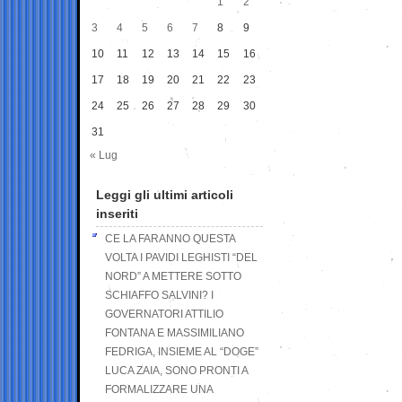
1
2
3
4
5
6
7
8
9
10
11
12
13
14
15
16
17
18
19
20
21
22
23
24
25
26
27
28
29
30
31
« Lug
Leggi gli ultimi articoli
inseriti
CE LA FARANNO QUESTA
VOLTA I PAVIDI LEGHISTI “DEL
NORD” A METTERE SOTTO
SCHIAFFO SALVINI? I
GOVERNATORI ATTILIO
FONTANA E MASSIMILIANO
FEDRIGA, INSIEME AL “DOGE”
LUCA ZAIA, SONO PRONTI A
FORMALIZZARE UNA