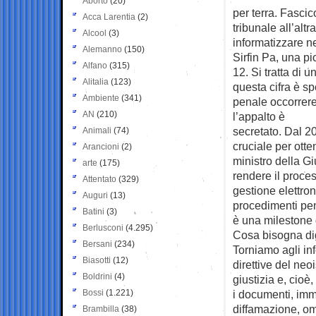
Aborto
(20)
per terra. Fascic
Acca Larentia
(2)
tribunale all’alt
Alcool
(3)
informatizzare ne
Alemanno
(150)
Sirfin Pa, una p
Alfano
(315)
12. Si tratta di 
Alitalia
(123)
questa cifra è s
Ambiente
(341)
penale occorrere
AN
(210)
l’appalto è
secretato. Dal 2
Animali
(74)
cruciale per otte
Arancioni
(2)
ministro della Giu
arte
(175)
rendere il proces
Attentato
(329)
gestione elettron
Auguri
(13)
procedimenti pen
Batini
(3)
è una milestone 
Berlusconi
(4.295)
Cosa bisogna dig
Bersani
(234)
Torniamo agli in
Biasotti
(12)
direttive del neo
Boldrini
(4)
giustizia e, cioè
Bossi
(1.221)
i documenti, imma
diffamazione, omi
Brambilla
(38)