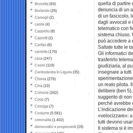
quella di partire 
Brunetta
(83)
denuncia di un av
Burlando
(26)
di un fascicolo, l
Camogli
(2)
dagli avvocati e
canile
(4)
telematico con fi
Cappello
(8)
sistema chiuso. 
Caprotti
(2)
può accedere a qu
Caritas
(6)
Saltate tutte le 
carovita
(170)
Gli informatici 
casa
(247)
trasferirlo telema
giudiziaria, al p
Casini
(119)
insegnare a tutti
Centrodestra in Liguria
(35)
sperimentazione 
Chiesa
(276)
un reato pilota. 
Cina
(10)
delibere (ben 5),
Comune
(342)
suggerito di non 
Coop
(7)
perché avrebbe ral
Cossiga
(7)
L’indicazione del
Costume
(5.581)
«velocizzare»: a
criminalità
(1.402)
tutti devono usar
democratici e progressisti
(19)
Il sistema si è i