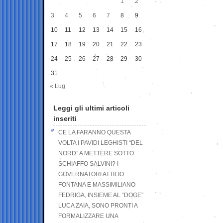
1
2
3
4
5
6
7
8
9
10
11
12
13
14
15
16
17
18
19
20
21
22
23
24
25
26
27
28
29
30
31
« Lug
Leggi gli ultimi articoli
inseriti
CE LA FARANNO QUESTA
VOLTA I PAVIDI LEGHISTI “DEL
NORD” A METTERE SOTTO
SCHIAFFO SALVINI? I
GOVERNATORI ATTILIO
FONTANA E MASSIMILIANO
FEDRIGA, INSIEME AL “DOGE”
LUCA ZAIA, SONO PRONTI A
FORMALIZZARE UNA