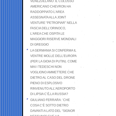
VENEZUELANO .IL COLOSSO
AMERICANO CHEVRON HA
RADDOPPIATO L’AREA
ASSEGNATA ALLA JOINT
VENTURE “PETROPIAR” NELLA
FASCIA DELL’ORINOCO,
L’AREA CHE OSPITA LE
MAGGIORI RISERVE MONDIALI
DI GREGGIO
LA GERMANIA SI CONFERMA IL
VENTRE MOLLE DELL’EUROPA
(PER LA GIOIA DI PUTIN). COME
MAI I TEDESCHI NON
VOGLIONO AMMETTERE CHE
DIETRO AL CASO DEL DRONE
PIENO DI ESPLOSIVO
RINVENUTO ALL’AEROPORTO
DI LIPSIA C’È LA RUSSIA?
GIULIANO FERRARA: ’CHE
COSA C’È SOTTO DIETRO
DAVANTI A LATO DEL “SIGNOR