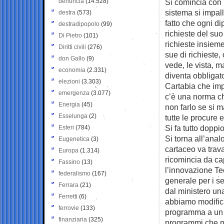
denuncia
(14.528)
Si comincia con l
sistema si impall
destra
(573)
fatto che ogni di
destradipopolo
(99)
richieste del suo
Di Pietro
(101)
richieste insiem
Diritti civili
(276)
sue di richieste,
don Gallo
(9)
vede, le vista, m
economia
(2.331)
diventa obbligato
elezioni
(3.303)
Cartabia che imp
emergenza
(3.077)
c’è una norma ch
Energia
(45)
non farlo se si 
Esselunga
(2)
tutte le procure 
Si fa tutto doppi
Esteri
(784)
Si torna all’anal
Eugenetica
(3)
cartaceo va trava
Europa
(1.314)
ricomincia da cap
Fassino
(13)
l’innovazione Tec
federalismo
(167)
generale per i se
Ferrara
(21)
dal ministero u
Ferretti
(6)
abbiamo modifica
ferrovie
(133)
programma a un a
finanziaria
(325)
programmi che non