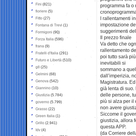
Fini
(821)
programma fa o n
fioriere
(5)
cronoprogramma. I
I rallentamenti in
Fitto
(27)
impostazione dett
Fontana di Trevi
(1)
suggerimenti del
Formigoni
(90)
Il prezzo finale
Forza Italia
(596)
Va detto che ogn
frana
(9)
rallentamento del
Fratelli d'Italia
(291)
poi tutto sarà pi
Futuro e Libertà
(510)
inevitabili si
g8
(25)
sommano a quelli 
Gelmini
(68)
dall’imperizia, n
Genova
(542)
Magistratura. Ed
già lenta di suo.
Giannino
(10)
delle persone, tu
Giustizia
(5.784)
più si alza per il
governo
(5.799)
non avere giusti
Grasso
(22)
Siccome il govern
Green Italia
(1)
giustizia, allora
Grillo
(2.941)
questa APP.
Idv
(4)
(da Corriere del