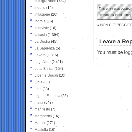
Immigrazione
(734)
indulto
(14)
This entry was posted o
inflazione
(26)
responses to this entr
Ingroia
(15)
«
NON C’E’ PEGGIO
Interviste
(16)
la casta
(1.394)
Leave a Rep
La Destra
(45)
La Sapienza
(5)
You must be
log
Lavoro
(1.316)
LegaNord
(2.411)
Letta Enrico
(154)
Liberi e Uguali
(10)
Libia
(68)
Libri
(33)
Liguria Futurista
(25)
mafia
(543)
manifesto
(7)
Margherita
(16)
Maroni
(171)
Mastella
(16)