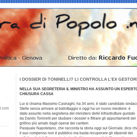
I DOSSIER DI TONINELLI? LI CONTROLLA L’EX GESTOR
NELLA SUA SEGRETERIA IL MINISTRO HA ASSUNTO UN ESPERTO
CHIUSURA CASSA
Lui si chiama Massimo Casiraghi, ha 34 anni, è stato candidato sinda
il.com
Stelle senza arrivare al ballottaggio e oggi ha un nuovo mestiere: è
stato assunto nella segreteria del ministero delle Infrastrutture guidato
da Danilo Toninelli per studiare i dossier e filtrare gli appuntamenti del
grillino più amato dagli operai dei cantieri.
Pasquale Napoletano, che racconta la storia oggi sul Giornale, dice ch
il suo compenso non è pubblico ma basta recuperare gli stipendi dei