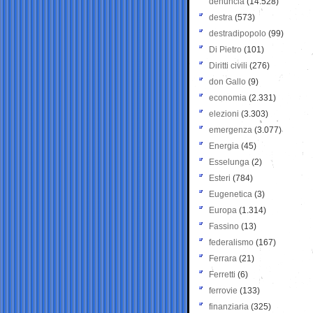
denuncia
(14.528)
destra
(573)
destradipopolo
(99)
Di Pietro
(101)
Diritti civili
(276)
don Gallo
(9)
economia
(2.331)
elezioni
(3.303)
emergenza
(3.077)
Energia
(45)
Esselunga
(2)
Esteri
(784)
Eugenetica
(3)
Europa
(1.314)
Fassino
(13)
federalismo
(167)
Ferrara
(21)
Ferretti
(6)
ferrovie
(133)
finanziaria
(325)