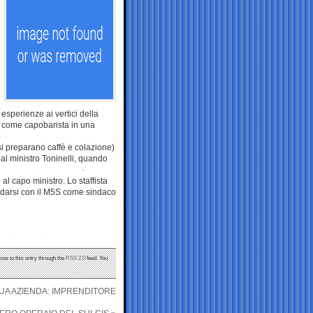
esperienze ai vertici della
 come capobarista in una
si preparano caffè e colazione)
e al ministro Toninelli, quando
l capo ministro. Lo staffista
didarsi con il M5S come sindaco
ses to this entry through the
RSS 2.0
feed. You
SUA AZIENDA: IMPRENDITORE