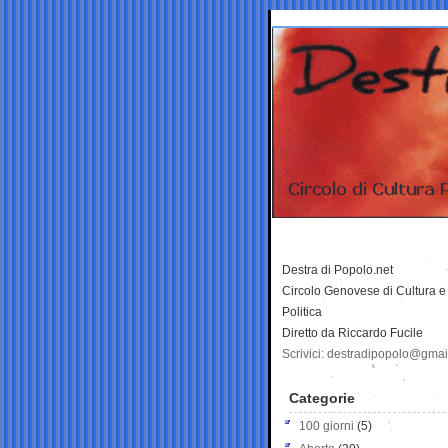
Destra di Popolo.net
Circolo Genovese di Cultura e
Politica
Diretto da Riccardo Fucile
Scrivici: destradipopolo@gma
Categorie
100 giorni
(5)