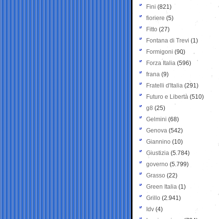
Fini
(821)
fioriere
(5)
Fitto
(27)
Fontana di Trevi
(1)
Formigoni
(90)
Forza Italia
(596)
frana
(9)
Fratelli d'Italia
(291)
Futuro e Libertà
(510)
g8
(25)
Gelmini
(68)
Genova
(542)
Giannino
(10)
Giustizia
(5.784)
governo
(5.799)
Grasso
(22)
Green Italia
(1)
Grillo
(2.941)
Idv
(4)