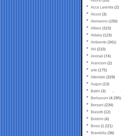
Aborto
(20)
Acca Larentia
(2)
Alcool
(3)
Alemanno
(150)
Alfano
(315)
Alitalia
(123)
Ambiente
(341)
AN
(210)
Animali
(74)
Arancioni
(2)
arte
(175)
Attentato
(329)
Auguri
(13)
Batini
(3)
Berlusconi
(4.295)
Bersani
(234)
Biasotti
(12)
Boldrini
(4)
Bossi
(1.221)
Brambilla
(38)