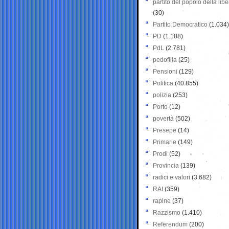
partito del popolo della libe
(30)
Partito Democratico
(1.034)
PD
(1.188)
PdL
(2.781)
pedofilia
(25)
Pensioni
(129)
Politica
(40.855)
polizia
(253)
Porto
(12)
povertà
(502)
Presepe
(14)
Primarie
(149)
Prodi
(52)
Provincia
(139)
radici e valori
(3.682)
RAI
(359)
rapine
(37)
Razzismo
(1.410)
Referendum
(200)