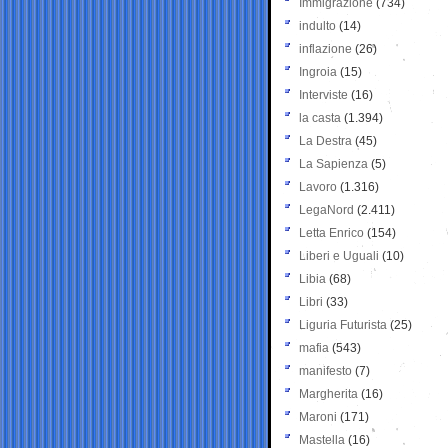
Immigrazione
(734)
indulto
(14)
inflazione
(26)
Ingroia
(15)
Interviste
(16)
la casta
(1.394)
La Destra
(45)
La Sapienza
(5)
Lavoro
(1.316)
LegaNord
(2.411)
Letta Enrico
(154)
Liberi e Uguali
(10)
Libia
(68)
Libri
(33)
Liguria Futurista
(25)
mafia
(543)
manifesto
(7)
Margherita
(16)
Maroni
(171)
Mastella
(16)