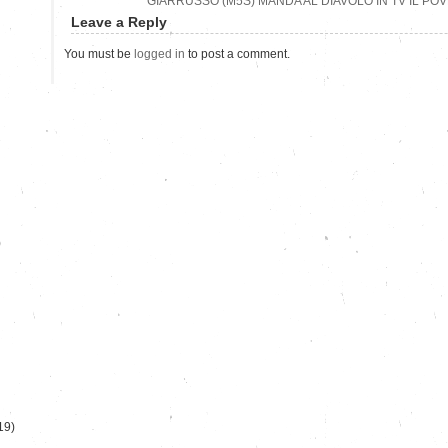
GIARRUSSO (M5S) MANDA AL DIAVOLO IN TV IL PO
Leave a Reply
You must be
logged in
to post a comment.
)
19)