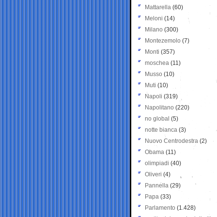
Mattarella
(60)
Meloni
(14)
Milano
(300)
Montezemolo
(7)
Monti
(357)
moschea
(11)
Musso
(10)
Muti
(10)
Napoli
(319)
Napolitano
(220)
no global
(5)
notte bianca
(3)
Nuovo Centrodestra
(2)
Obama
(11)
olimpiadi
(40)
Oliveri
(4)
Pannella
(29)
Papa
(33)
Parlamento
(1.428)