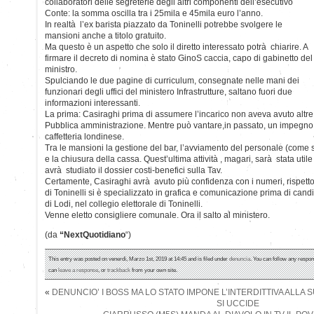
collaboratori delle segreterie degli altri componenti dell’esecutivo
Conte: la somma oscilla tra i 25mila e 45mila euro l’anno.
In realtà l’ex barista piazzato da Toninelli potrebbe svolgere le
mansioni anche a titolo gratuito.
Ma questo è un aspetto che solo il diretto interessato potrà chiarire. A
firmare il decreto di nomina è stato GinoS caccia, capo di gabinetto del
ministro.
Spulciando le due pagine di curriculum, consegnate nelle mani dei
funzionari degli uffici del ministero Infrastrutture, saltano fuori due
informazioni interessanti.
La prima: Casiraghi prima di assumere l’incarico non aveva avuto altre 
Pubblica amministrazione. Mentre può vantare,in passato, un impegno
caffetteria londinese.
Tra le mansioni la gestione del bar, l’avviamento del personale (come 
e la chiusura della cassa. Quest’ultima attività , magari, sarà stata util
avrà studiato il dossier costi-benefici sulla Tav.
Certamente, Casiraghi avrà avuto più confidenza con i numeri, rispetto a
di Toninelli si è specializzato in grafica e comunicazione prima di can
di Lodi, nel collegio elettorale di Toninelli.
Venne eletto consigliere comunale. Ora il salto al ministero.
(da
“NextQuotidiano
“)
This entry was posted on venerdì, Marzo 1st, 2019 at 14:45 and is filed under
denuncia
. You can follow any respon
can
leave a response
, or
trackback
from your own site.
«
DENUNCIO’ I BOSS MA LO STATO IMPONE L’INTERDITTIVA ALLA 
SI UCCIDE