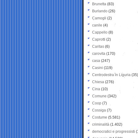
Brunetta
(83)
Burlando
(26)
Camogli
(2)
canile
(4)
Cappello
(8)
Caprotti
(2)
Caritas
(6)
carovita
(170)
casa
(247)
Casini
(119)
Centrodestra in Liguria
(35
Chiesa
(276)
Cina
(10)
Comune
(342)
Coop
(7)
Cossiga
(7)
Costume
(5.581)
criminalità
(1.402)
democratici e progressisti
(