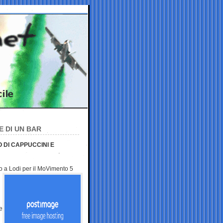
E DI UN BAR
 DI CAPPUCCINI E
co a Lodi per il MoVimento
5
e