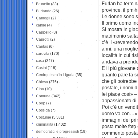
Furlan ha termina
Brunetta
(83)
province, il pm h
Burlando
(26)
Le donne sono so
Camogli
(2)
Il primo uomo in
canile
(4)
Si mostra in giac
Cappello
(8)
matrimonio salta
Caprotti
(2)
c’è il «reverend
Caritas
(6)
anni, una moglie,
carovita
(170)
località in cui r
casa
(247)
andava a prend
E il più giovane
Casini
(119)
quanto pare la si
Centrodestra in Liguria
(35)
che gli potrebbe
Chiesa
(276)
postale, i nomi 
Cina
(10)
lei piace così» –
Comune
(342)
appassionato di 
Coop
(7)
Poi c’è un vendi
Cossiga
(7)
uomo va con…». 
Costume
(5.581)
immagini dei primi
criminalità
(1.402)
posta molte foto 
democratici e progressisti
(19)
commento postato