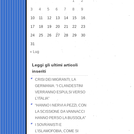
1
2
3
4
5
6
7
8
9
10
11
12
13
14
15
16
17
18
19
20
21
22
23
24
25
26
27
28
29
30
31
« Lug
Leggi gli ultimi articoli
inseriti
CRISI DEI MIGRANTI, LA
GERMANIA: “I CLANDESTINI
VERRANNO ESPULSI VERSO
L’ITALIA”
“HANNO I NERVI A PEZZI, CON
LA SCISSIONE DA VANNACCI
HANNO PERSO LA BUSSOLA”
I SOVRANISTI E
L’ISLAMOFOBIA, COME SI