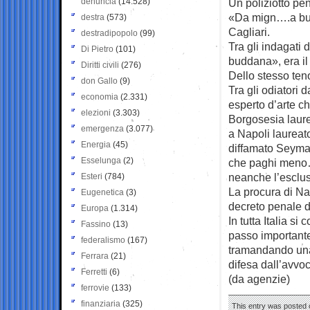
denuncia
(14.528)
Un poliziotto pe
«Da mign….a budd
destra
(573)
Cagliari.
destradipopolo
(99)
Tra gli indagati 
Di Pietro
(101)
buddana», era il
Diritti civili
(276)
Dello stesso ten
don Gallo
(9)
Tra gli odiatori 
economia
(2.331)
esperto d’arte ch
elezioni
(3.303)
Borgosesia laure
emergenza
(3.077)
a Napoli laureat
Energia
(45)
diffamato Seyma
Esselunga
(2)
che paghi meno…
neanche l’esclu
Esteri
(784)
La procura di Nap
Eugenetica
(3)
decreto penale d
Europa
(1.314)
In tutta Italia si
Fassino
(13)
passo importante
federalismo
(167)
tramandando una
Ferrara
(21)
difesa dall’avvoc
Ferretti
(6)
(da agenzie)
ferrovie
(133)
finanziaria
(325)
This entry was posted o