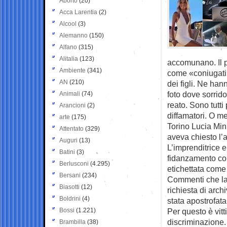
Aborto
(20)
Acca Larentia
(2)
Alcool
(3)
Alemanno
(150)
Alfano
(315)
Alitalia
(123)
accomunano. Il p
Ambiente
(341)
come «coniugati»
AN
(210)
dei figli. Ne ha
foto dove sorrido
Animali
(74)
reato. Sono tutti
Arancioni
(2)
diffamatori. O meg
arte
(175)
Torino Lucia Minu
Attentato
(329)
aveva chiesto l’a
Auguri
(13)
L’imprenditrice e
Batini
(3)
fidanzamento con
Berlusconi
(4.295)
etichettata come
Bersani
(234)
Commenti che la 
Biasotti
(12)
richiesta di arc
Boldrini
(4)
stata apostrofat
Bossi
(1.221)
Per questo è vitt
discriminazione.
Brambilla
(38)