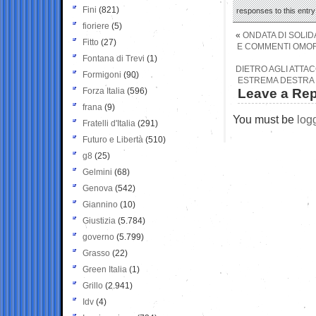
Fini
(821)
responses to this entr
fioriere
(5)
«
ONDATA DI SOLID
Fitto
(27)
E COMMENTI OMOFO
Fontana di Trevi
(1)
DIETRO AGLI ATTAC
Formigoni
(90)
ESTREMA DESTRA 
Forza Italia
(596)
Leave a Rep
frana
(9)
You must be
log
Fratelli d'Italia
(291)
Futuro e Libertà
(510)
g8
(25)
Gelmini
(68)
Genova
(542)
Giannino
(10)
Giustizia
(5.784)
governo
(5.799)
Grasso
(22)
Green Italia
(1)
Grillo
(2.941)
Idv
(4)