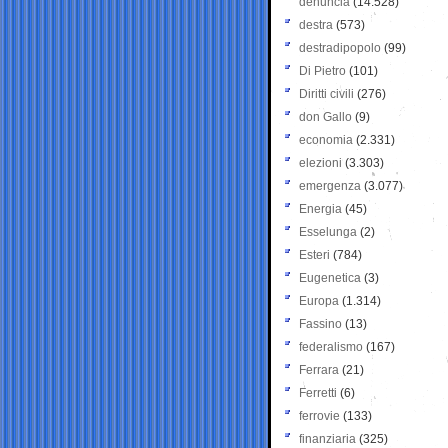
denuncia
(14.528)
destra
(573)
destradipopolo
(99)
Di Pietro
(101)
Diritti civili
(276)
don Gallo
(9)
economia
(2.331)
elezioni
(3.303)
emergenza
(3.077)
Energia
(45)
Esselunga
(2)
Esteri
(784)
Eugenetica
(3)
Europa
(1.314)
Fassino
(13)
federalismo
(167)
Ferrara
(21)
Ferretti
(6)
ferrovie
(133)
finanziaria
(325)