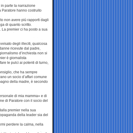
 in parte la narrazione
 Paratore hanno costruito
ito non avere più rapporti dagli
a di quanto scritto.
 La premier ci ha posto a sua
vvisato degli illeciti, qualcosa
ndanne ricevute dal padre,
giornalismo d’inchiesta non si
ier è giornalista
re le pulci ai potenti di turno,
Consiglio, che ha sempre
evano un socio d’affari comune
mpagno della madre, è secondo
personale di mia mamma» e di
one di Paratore con il socio del
a dalla premier nella sua
ropaganda della leader sia del
armi perdere la calma, nella