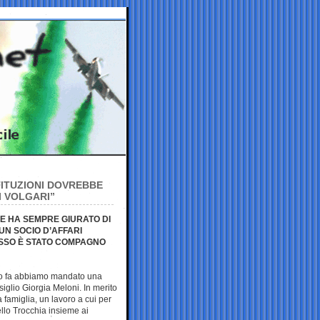
TITUZIONI DOVREBBE
I VOLGARI”
E HA SEMPRE GIURATO DI
UN SOCIO D’AFFARI
ESSO È STATO COMPAGNO
rno fa abbiamo mandato una
iglio Giorgia Meloni. In merito
ua famiglia, un lavoro a cui per
llo Trocchia insieme ai