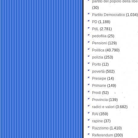
partito del popolo della libe
(30)
Partito Democratico
(1.034)
PD
(1.188)
PdL
(2.781)
pedofilia
(25)
Pensioni
(129)
Politica
(40.790)
polizia
(253)
Porto
(12)
povertà
(502)
Presepe
(14)
Primarie
(149)
Prodi
(52)
Provincia
(139)
radici e valori
(3.682)
RAI
(359)
rapine
(37)
Razzismo
(1.410)
Referendum
(200)