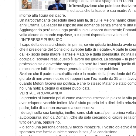
colleghi della testata spagnola El Diario.
Un’investigazione che potrebbe riscrivere
mediatica che la leader e sua madre Anna
intorno alla figura del padre.
Un narcotrafficante deceduto dieci anni fa, di cui le Meloni hanno chiar
anni Ottanta. La leader ha risposto alle domande senza smentire una rig
Aggiungendo però una lunga postilla in cui attacca duramente Domani.
volta alcune domande capziose, a cui però rispondiamo volentieri.
L’INTERESSE PUBBLICO
Il capo della destra ci chiede, in primis, se «in questa inchiesta avete ra
che il presidente del Consiglio avrebbe fatto di illegale». A parte le co
dall’ex socio della madre Raffaele Matano e dalla sorellastra, no.Ma il 
occupa di scovare reati, quello è lavoro dei giudici. La stampa – la prem
professionista e dovrebbe saperlo – ha però tra i suoi compiti quello di fa
e raccontare fatti di interesse generale all’opinione pubblica.
Svelare che il padre narcotrafficante e la madre della presidente del 
giurato di non avere notizie né rapporti con l’ex marito da 35 anni, av
quando Meloni faceva già politica, e che lo stesso Matano è stato co
noi una notizia degna di essere pubblicata.
VERITÀ E PROPAGANDA
La premier si lamenta poi di come avremmo «messo in piazza la vita 
aver «riaperto vecchie ferite». Ma è stata proprio lei a dirci della relazi
padre, fatto di cui non eravamo a conoscenza.
I dettagli sulla sua famiglia, inoltre, sono stati narrati per la prima volt
autobiografia, non da Domani. Che sta solo cercando di capire se la p
tutto genuina, oppure no.
«Io sono una persona onesta, vi faccio impazzire. Il vostro obiettivo è f
speranza che faccia qualche passo falso», è la conclusione.