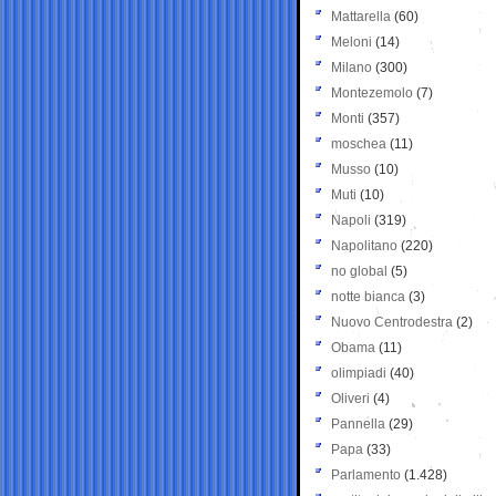
Mattarella
(60)
Meloni
(14)
Milano
(300)
Montezemolo
(7)
Monti
(357)
moschea
(11)
Musso
(10)
Muti
(10)
Napoli
(319)
Napolitano
(220)
no global
(5)
notte bianca
(3)
Nuovo Centrodestra
(2)
Obama
(11)
olimpiadi
(40)
Oliveri
(4)
Pannella
(29)
Papa
(33)
Parlamento
(1.428)