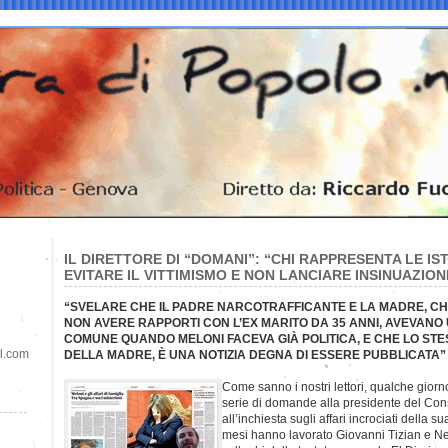
IL DIRETTORE DI “DOMANI”: “CHI RAPPRESENTA LE IS
EVITARE IL VITTIMISMO E NON LANCIARE INSINUAZION
“SVELARE CHE IL PADRE NARCOTRAFFICANTE E LA MADRE, CH
NON AVERE RAPPORTI CON L’EX MARITO DA 35 ANNI, AVEVANO 
COMUNE QUANDO MELONI FACEVA GIÀ POLITICA, E CHE LO ST
il.com
DELLA MADRE, È UNA NOTIZIA DEGNA DI ESSERE PUBBLICATA”
Come sanno i nostri lettori, qualche gio
serie di domande alla presidente del Cons
all’inchiesta sugli affari incrociati della s
mesi hanno lavorato Giovanni Tizian e Ne