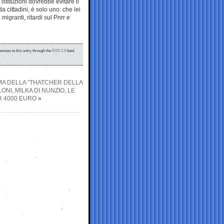
stituzioni dovrebbe evitare il
a cittadini, è solo uno: che lei
igranti, ritardi sul Pnrr e
ponses to this entry through the
RSS 2.0
feed.
MMA DELLA “THATCHER DELLA
NI, MILKA DI NUNZIO, LE
R 4000 EURO
»