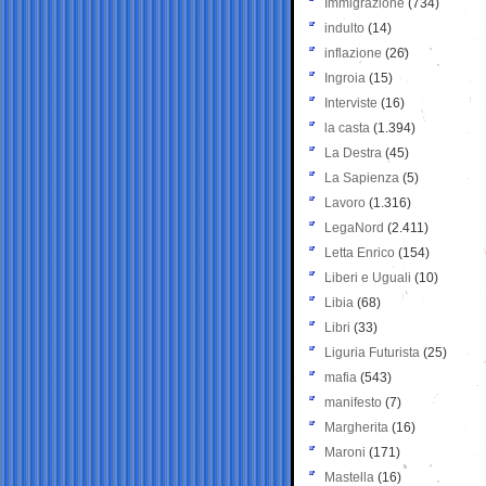
Immigrazione
(734)
indulto
(14)
inflazione
(26)
Ingroia
(15)
Interviste
(16)
la casta
(1.394)
La Destra
(45)
La Sapienza
(5)
Lavoro
(1.316)
LegaNord
(2.411)
Letta Enrico
(154)
Liberi e Uguali
(10)
Libia
(68)
Libri
(33)
Liguria Futurista
(25)
mafia
(543)
manifesto
(7)
Margherita
(16)
Maroni
(171)
Mastella
(16)