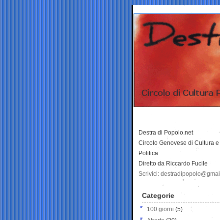
Destra di Popolo.net
Circolo Genovese di Cultura e
Politica
Diretto da Riccardo Fucile
Scrivici: destradipopolo@gma
Categorie
100 giorni
(5)