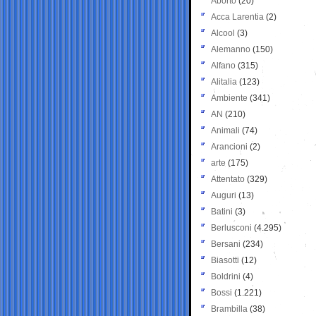
Aborto
(20)
Acca Larentia
(2)
Alcool
(3)
Alemanno
(150)
Alfano
(315)
Alitalia
(123)
Ambiente
(341)
AN
(210)
Animali
(74)
Arancioni
(2)
arte
(175)
Attentato
(329)
Auguri
(13)
Batini
(3)
Berlusconi
(4.295)
Bersani
(234)
Biasotti
(12)
Boldrini
(4)
Bossi
(1.221)
Brambilla
(38)