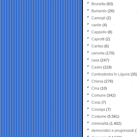
Brunetta
(83)
Burlando
(26)
Camogli
(2)
canile
(4)
Cappello
(8)
Caprotti
(2)
Caritas
(6)
carovita
(170)
casa
(247)
Casini
(119)
Centrodestra in Liguria
(35
Chiesa
(276)
Cina
(10)
Comune
(342)
Coop
(7)
Cossiga
(7)
Costume
(5.581)
criminalità
(1.402)
democratici e progressisti
(