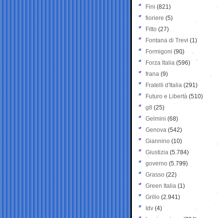
Fini
(821)
fioriere
(5)
Fitto
(27)
Fontana di Trevi
(1)
Formigoni
(90)
Forza Italia
(596)
frana
(9)
Fratelli d'Italia
(291)
Futuro e Libertà
(510)
g8
(25)
Gelmini
(68)
Genova
(542)
Giannino
(10)
Giustizia
(5.784)
governo
(5.799)
Grasso
(22)
Green Italia
(1)
Grillo
(2.941)
Idv
(4)