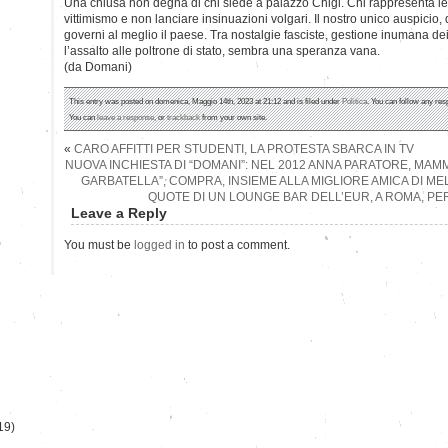
Una chiusa non degna di chi siede a palazzo Chigi. Chi rappresenta le i
vittimismo e non lanciare insinuazioni volgari. Il nostro unico auspicio, d
governi al meglio il paese. Tra nostalgie fasciste, gestione inumana dei m
l’assalto alle poltrone di stato, sembra una speranza vana.
(da Domani)
This entry was posted on domenica, Maggio 14th, 2023 at 21:12 and is filed under
Politica
. You can follow any res
You can
leave a response
, or
trackback
from your own site.
«
CARO AFFITTI PER STUDENTI, LA PROTESTA SBARCA IN TV
NUOVA INCHIESTA DI “DOMANI”: NEL 2012 ANNA PARATORE, MA
GARBATELLA”, COMPRA, INSIEME ALLA MIGLIORE AMICA DI MELO
QUOTE DI UN LOUNGE BAR DELL’EUR, A ROMA, PE
Leave a Reply
)
You must be
logged in
to post a comment.
19)