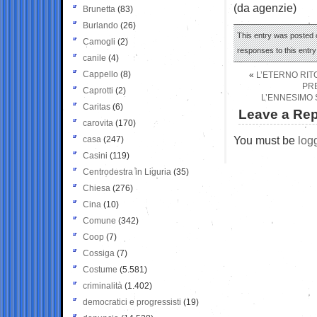
(da agenzie)
Brunetta
(83)
Burlando
(26)
This entry was posted 
Camogli
(2)
responses to this entr
canile
(4)
Cappello
(8)
«
L’ETERNO RIT
PR
Caprotti
(2)
L’ENNESIMO 
Caritas
(6)
Leave a Rep
carovita
(170)
You must be
log
casa
(247)
Casini
(119)
Centrodestra in Liguria
(35)
Chiesa
(276)
Cina
(10)
Comune
(342)
Coop
(7)
Cossiga
(7)
Costume
(5.581)
criminalità
(1.402)
democratici e progressisti
(19)