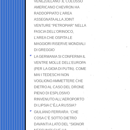
VENEZUELANO .IL COLOSSO
AMERICANO CHEVRON HA
RADDOPPIATO L’AREA
ASSEGNATA ALLA JOINT
VENTURE “PETROPIAR” NELLA
FASCIA DELL’ORINOCO,
L’AREA CHE OSPITA LE
MAGGIORI RISERVE MONDIALI
DI GREGGIO
LA GERMANIA SI CONFERMA IL
VENTRE MOLLE DELL’EUROPA
(PER LA GIOIA DI PUTIN). COME
MAI I TEDESCHI NON
VOGLIONO AMMETTERE CHE
DIETRO AL CASO DEL DRONE
PIENO DI ESPLOSIVO
RINVENUTO ALL’AEROPORTO
DI LIPSIA C’È LA RUSSIA?
GIULIANO FERRARA: ’CHE
COSA C’È SOTTO DIETRO
DAVANTI A LATO DEL “SIGNOR