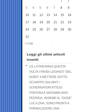
1
2
3
4
5
6
7
8
9
10
11
12
13
14
15
16
17
18
19
20
21
22
23
24
25
26
27
28
29
30
31
« Lug
Leggi gli ultimi articoli
inseriti
CE LA FARANNO QUESTA
VOLTA I PAVIDI LEGHISTI “DEL
NORD” A METTERE SOTTO
SCHIAFFO SALVINI? I
GOVERNATORI ATTILIO
FONTANA E MASSIMILIANO
FEDRIGA, INSIEME AL “DOGE”
LUCA ZAIA, SONO PRONTI A
FORMALIZZARE UNA