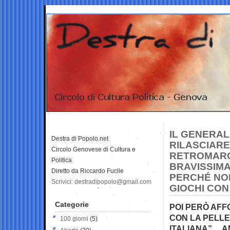
IL GENERAL
Destra di Popolo.net
RILASCIARE
Circolo Genovese di Cultura e
RETROMARC
Politica
BRAVISSIMA
Diretto da Riccardo Fucile
PERCHÉ NON
Scrivici: destradipopolo@gmail.com
GIOCHI CON 
Categorie
POI PERÒ AF
CON LA PELLE
100 giorni
(5)
ITALIANA”… A