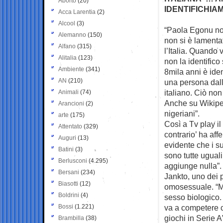
Aborto
(20)
IDENTIFICHIA
Acca Larentia
(2)
Alcool
(3)
“Paola Egonu non
Alemanno
(150)
non si è lamenta
Alfano
(315)
l’Italia. Quando
Alitalia
(123)
non la identifico
Ambiente
(341)
8mila anni è iden
AN
(210)
una persona dal
italiano. Ciò non
Animali
(74)
Anche su Wikiped
Arancioni
(2)
nigeriani”.
arte
(175)
Così a Tv play i
Attentato
(329)
contrario’ ha aff
Auguri
(13)
evidente che i su
Batini
(3)
sono tutte ugual
Berlusconi
(4.295)
aggiunge nulla”.
Bersani
(234)
Jankto, uno dei p
Biasotti
(12)
omosessuale. “Mi
Boldrini
(4)
sesso biologico.
Bossi
(1.221)
va a competere c
giochi in Serie A
Brambilla
(38)