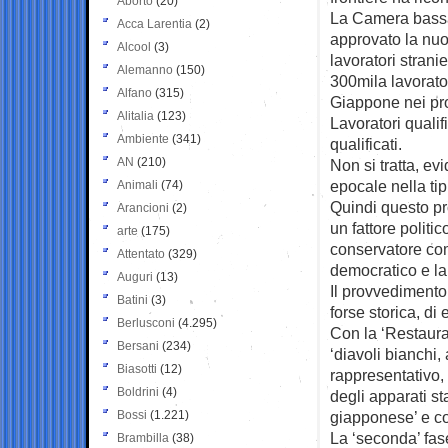
Aborto
(20)
La Camera bassa
Acca Larentia
(2)
approvato la nuov
Alcool
(3)
lavoratori stranie
Alemanno
(150)
300mila lavorator
Alfano
(315)
Giappone nei pro
Alitalia
(123)
Lavoratori qualif
Ambiente
(341)
qualificati.
AN
(210)
Non si tratta, 
epocale nella ti
Animali
(74)
Quindi questo pr
Arancioni
(2)
un fattore polit
arte
(175)
conservatore come
Attentato
(329)
democratico e la
Auguri
(13)
Il provvedimento 
Batini
(3)
forse storica, d
Berlusconi
(4.295)
Con la ‘Restauraz
Bersani
(234)
‘diavoli bianchi,
Biasotti
(12)
rappresentativo, 
Boldrini
(4)
degli apparati st
Bossi
(1.221)
giapponese’ e co
La ‘seconda’ fas
Brambilla
(38)