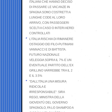
ITALIANI CHE HANNO DECISO
DI PASSARE LE VACANZE IN
SPAGNA SONO COSTRETTI A
LUNGHE CODE AL LORO
ARRIVO, CON PASSEGGERI
SCELTI A CASO O INTERI AEREI
CONTROLLATI
L’ITALIA RISCHIA DI RIMANERE
OSTAGGIO DEI FILO-PUTINIANI
VANNACCI E DI BATTISTA.
FUTURO NAZIONALE
VELEGGIA SOPRA IL 7% E UN
EVENTUALE PARTITO DELL’EX
GRILLINO VARREBBE TRA IL 2
E IL 3.5%
“DALL’ITALIA UNA MISURA
RIDICOLA E
IRRESPONSABILE”: SIRA
REGO, MINISTRA DELLA
GIOVENTÙ DEL GOVERNO
SPAGNOLO, FA LO SHAMPOO A