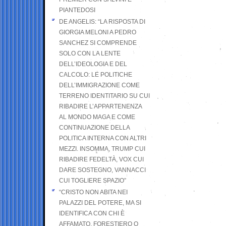
PIANTEDOSI
DE ANGELIS: “LA RISPOSTA DI
GIORGIA MELONI A PEDRO
SANCHEZ SI COMPRENDE
SOLO CON LA LENTE
DELL’IDEOLOGIA E DEL
CALCOLO: LE POLITICHE
DELL’IMMIGRAZIONE COME
TERRENO IDENTITARIO SU CUI
RIBADIRE L’APPARTENENZA
AL MONDO MAGA E COME
CONTINUAZIONE DELLA
POLITICA INTERNA CON ALTRI
MEZZI. INSOMMA, TRUMP CUI
RIBADIRE FEDELTÀ, VOX CUI
DARE SOSTEGNO, VANNACCI
CUI TOGLIERE SPAZIO”
“CRISTO NON ABITA NEI
PALAZZI DEL POTERE, MA SI
IDENTIFICA CON CHI È
AFFAMATO, FORESTIERO O