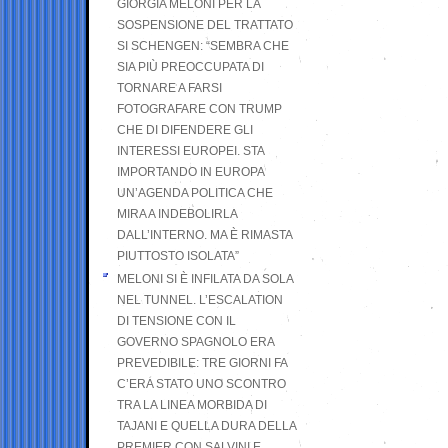
GIORGIA MELONI PER LA
SOSPENSIONE DEL TRATTATO
SI SCHENGEN: “SEMBRA CHE
SIA PIÙ PREOCCUPATA DI
TORNARE A FARSI
FOTOGRAFARE CON TRUMP
CHE DI DIFENDERE GLI
INTERESSI EUROPEI. STA
IMPORTANDO IN EUROPA
UN’AGENDA POLITICA CHE
MIRA A INDEBOLIRLA
DALL’INTERNO. MA È RIMASTA
PIUTTOSTO ISOLATA”
MELONI SI È INFILATA DA SOLA
NEL TUNNEL. L’ESCALATION
DI TENSIONE CON IL
GOVERNO SPAGNOLO ERA
PREVEDIBILE: TRE GIORNI FA
C’ERA STATO UNO SCONTRO
TRA LA LINEA MORBIDA DI
TAJANI E QUELLA DURA DELLA
PREMIER CON SALVINI E