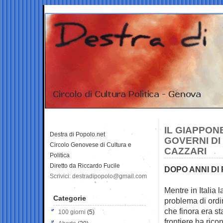
IL GIAPPONE
Destra di Popolo.net
GOVERNI DI
Circolo Genovese di Cultura e
CAZZARI
Politica
Diretto da Riccardo Fucile
DOPO ANNI DI 
Scrivici: destradipopolo@gmail.com
Mentre in Italia 
Categorie
problema di
ordi
che finora era st
100 giorni
(5)
frontiere ha rico