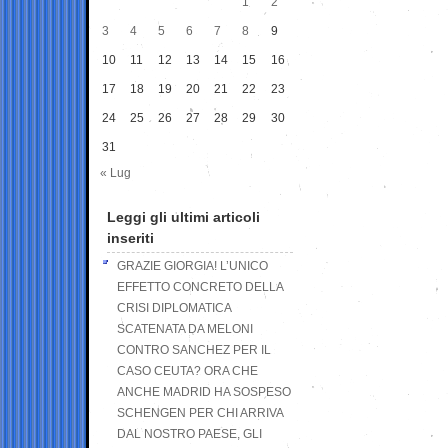
1
2
3
4
5
6
7
8
9
10
11
12
13
14
15
16
17
18
19
20
21
22
23
24
25
26
27
28
29
30
31
« Lug
Leggi gli ultimi articoli
inseriti
GRAZIE GIORGIA! L’UNICO
EFFETTO CONCRETO DELLA
CRISI DIPLOMATICA
SCATENATA DA MELONI
CONTRO SANCHEZ PER IL
CASO CEUTA? ORA CHE
ANCHE MADRID HA SOSPESO
SCHENGEN PER CHI ARRIVA
DAL NOSTRO PAESE, GLI