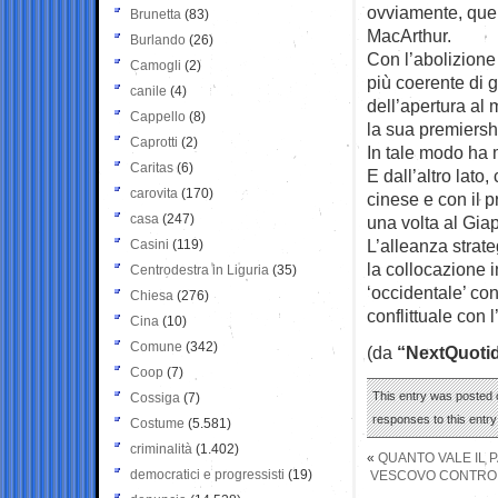
ovviamente, quel
Brunetta
(83)
MacArthur.
Burlando
(26)
Con l’abolizione
Camogli
(2)
più coerente di 
canile
(4)
dell’apertura al 
Cappello
(8)
la sua premiersh
Caprotti
(2)
In tale modo ha 
Caritas
(6)
E dall’altro lato,
carovita
(170)
cinese e con il p
casa
(247)
una volta al Gi
L’alleanza strat
Casini
(119)
la collocazione 
Centrodestra in Liguria
(35)
‘occidentale’ con
Chiesa
(276)
conflittuale con 
Cina
(10)
Comune
(342)
(da
“NextQuotid
Coop
(7)
This entry was posted 
Cossiga
(7)
responses to this entr
Costume
(5.581)
criminalità
(1.402)
«
QUANTO VALE IL P
democratici e progressisti
(19)
VESCOVO CONTRO S