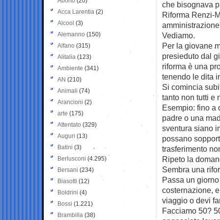
Aborto
(20)
che bisognava pu
Acca Larentia
(2)
Riforma Renzi-Ma
Alcool
(3)
amministrazione”
Alemanno
(150)
Vediamo.
Per la giovane m
Alfano
(315)
presieduto dal g
Alitalia
(123)
riforma è una pr
Ambiente
(341)
tenendo le dita i
AN
(210)
Si comincia subi
Animali
(74)
tanto non tutti e
Arancioni
(2)
Esempio: fino a 
arte
(175)
padre o una madr
Attentato
(329)
sventura siano im
Auguri
(13)
possano sopportar
Batini
(3)
trasferimento no
Ripeto la domand
Berlusconi
(4.295)
Sembra una riform
Bersani
(234)
Passa un giorno 
Biasotti
(12)
costernazione, e
Boldrini
(4)
viaggio o devi fa
Bossi
(1.221)
Facciamo 50? 50,
Brambilla
(38)