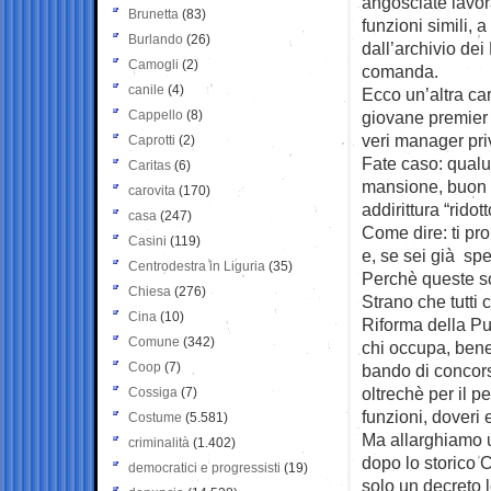
angosciate lavora
Brunetta
(83)
funzioni simili,
Burlando
(26)
dall’archivio dei 
Camogli
(2)
comanda.
canile
(4)
Ecco un’altra car
Cappello
(8)
giovane premier 
veri manager priv
Caprotti
(2)
Fate caso: qual
Caritas
(6)
mansione, buon 
carovita
(170)
addirittura “rido
casa
(247)
Come dire: ti pro
Casini
(119)
e, se sei già sp
Centrodestra in Liguria
(35)
Perchè queste so
Chiesa
(276)
Strano che tutti
Cina
(10)
Riforma della Pu
Comune
(342)
chi occupa, bene 
Coop
(7)
bando di concors
oltrechè per il p
Cossiga
(7)
funzioni, doveri 
Costume
(5.581)
Ma allarghiamo u
criminalità
(1.402)
dopo lo storico C
democratici e progressisti
(19)
solo un decreto l