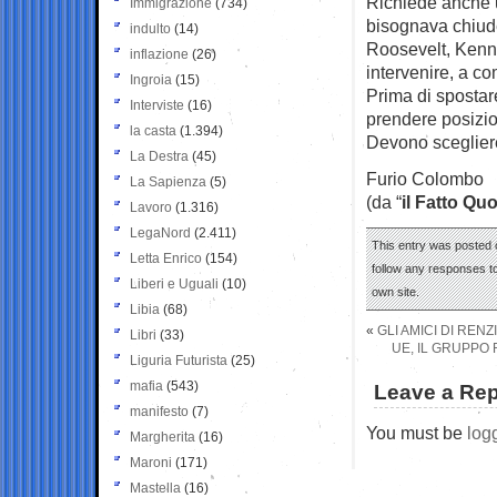
Richiede anche 
Immigrazione
(734)
bisognava chiude
indulto
(14)
Roosevelt, Kenne
inflazione
(26)
intervenire, a co
Ingroia
(15)
Prima di spostar
Interviste
(16)
prendere posizion
la casta
(1.394)
Devono scegliere
La Destra
(45)
Furio Colombo
La Sapienza
(5)
(da “
il Fatto Qu
Lavoro
(1.316)
LegaNord
(2.411)
This entry was posted 
Letta Enrico
(154)
follow any responses to
Liberi e Uguali
(10)
own site.
Libia
(68)
«
GLI AMICI DI REN
Libri
(33)
UE, IL GRUPPO
Liguria Futurista
(25)
mafia
(543)
Leave a Rep
manifesto
(7)
You must be
log
Margherita
(16)
Maroni
(171)
Mastella
(16)