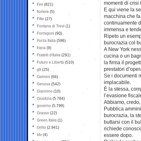
momenti di crisi 
Fini
(821)
E qui viene la s
fioriere
(5)
macchina che fa 
Fitto
(27)
continuamente des
Fontana di Trevi
(1)
immensa e tende 
Formigoni
(90)
Ripeto un esempio
Forza Italia
(596)
burocrazia col bu
frana
(9)
A New York nessu
Fratelli d'Italia
(291)
cucina o un bagn
la firma il proge
Futuro e Libertà
(510)
prestatori d’oper
g8
(25)
Se i documenti m
Gelmini
(68)
implacabile.
Genova
(542)
È la stessa, comp
Giannino
(10)
l’evasione fiscal
Giustizia
(5.784)
Abbiamo, credo, c
governo
(5.799)
Pubblica amminis
Grasso
(22)
burocrazia, la s
Green Italia
(1)
buttarsi con il 
Grillo
(2.941)
richiede conosce
essere dopo.
Idv
(4)