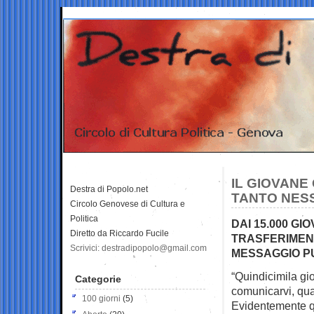
IL GIOVANE
Destra di Popolo.net
TANTO NES
Circolo Genovese di Cultura e
Politica
DAI 15.000 GIO
Diretto da Riccardo Fucile
TRASFERIMENT
Scrivici: destradipopolo@gmail.com
MESSAGGIO PU
“Quindicimila gio
Categorie
comunicarvi,
qua
100 giorni
(5)
Evidentemente q