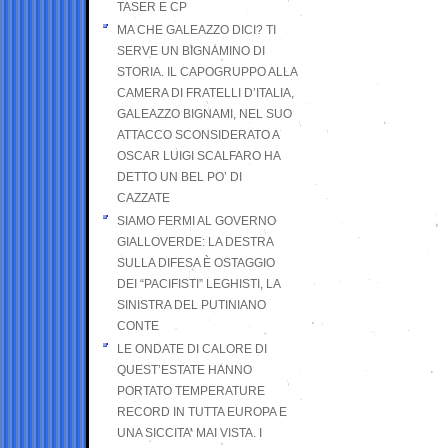
TASER E CP
MA CHE GALEAZZO DICI? TI
SERVE UN BIGNAMINO DI
STORIA. IL CAPOGRUPPO ALLA
CAMERA DI FRATELLI D’ITALIA,
GALEAZZO BIGNAMI, NEL SUO
ATTACCO SCONSIDERATO A
OSCAR LUIGI SCALFARO HA
DETTO UN BEL PO’ DI
CAZZATE
SIAMO FERMI AL GOVERNO
GIALLOVERDE: LA DESTRA
SULLA DIFESA È OSTAGGIO
DEI “PACIFISTI” LEGHISTI, LA
SINISTRA DEL PUTINIANO
CONTE
LE ONDATE DI CALORE DI
QUEST’ESTATE HANNO
PORTATO TEMPERATURE
RECORD IN TUTTA EUROPA E
UNA SICCITA’ MAI VISTA. I