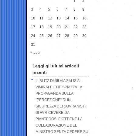
1
2
3
4
5
6
7
8
9
10
11
12
13
14
15
16
17
18
19
20
21
22
23
24
25
26
27
28
29
30
31
« Lug
Leggi gli ultimi articoli
inseriti
IL BLITZ DI SILVIA SALIS AL
VIMINALE CHE SPIAZZA LA
PROPAGANDA SULLA
“PERCEZIONE” DI IN-
SICUREZZA DEI SOVRANISTI:
SI FA RICEVERE DA
PIANTEDOSI E OTTIENE LA
COLLABORAZIONE DEL
MINISTRO SENZA CEDERE SU