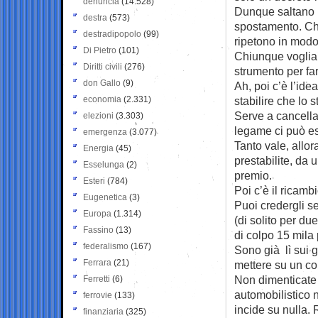
denuncia
(14.528)
Dunque saltano i
destra
(573)
spostamento. Ch
destradipopolo
(99)
ripetono in modo 
Di Pietro
(101)
Chiunque voglia v
Diritti civili
(276)
strumento per far
don Gallo
(9)
Ah, poi c’è l’id
economia
(2.331)
stabilire che lo 
Serve a cancella
elezioni
(3.303)
legame ci può es
emergenza
(3.077)
Tanto vale, allor
Energia
(45)
prestabilite, da 
Esselunga
(2)
premio.
Esteri
(784)
Poi c’è il ricamb
Eugenetica
(3)
Puoi credergli se
Europa
(1.314)
(di solito per du
Fassino
(13)
di colpo 15 mila
federalismo
(167)
Sono già lì sui 
Ferrara
(21)
mettere su un co
Non dimenticate l
Ferretti
(6)
automobilistico 
ferrovie
(133)
incide su nulla.
finanziaria
(325)