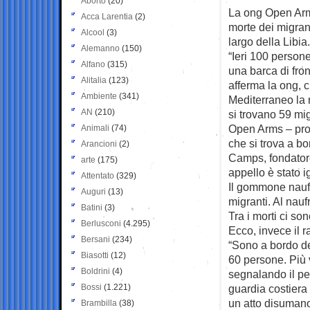
Aborto
(20)
La ong Open Arms
Acca Larentia
(2)
morte dei migran
Alcool
(3)
largo della Libia.
Alemanno
(150)
“Ieri 100 person
Alfano
(315)
una barca di fron
Alitalia
(123)
afferma la ong, 
Ambiente
(341)
Mediterraneo la 
AN
(210)
si trovano 59 mig
Open Arms – pro
Animali
(74)
che si trova a bo
Arancioni
(2)
Camps, fondatore
arte
(175)
appello è stato i
Attentato
(329)
Il gommone naufr
Auguri
(13)
migranti. Al nauf
Batini
(3)
Tra i morti ci so
Berlusconi
(4.295)
Ecco, invece il 
Bersani
(234)
“Sono a bordo de
Biasotti
(12)
60 persone. Più 
Boldrini
(4)
segnalando il per
Bossi
(1.221)
guardia costiera 
un atto disumano
Brambilla
(38)