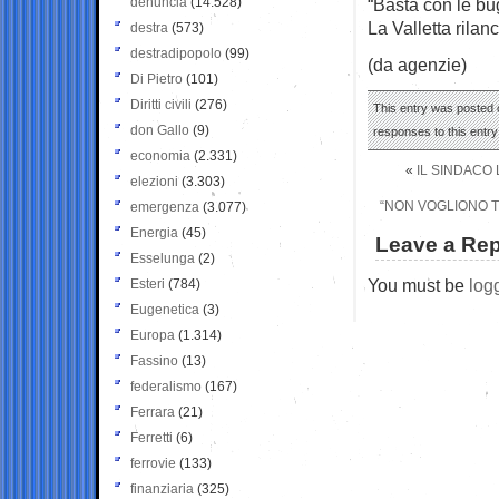
denuncia
(14.528)
“Basta con le bu
La Valletta rilanc
destra
(573)
destradipopolo
(99)
(da agenzie)
Di Pietro
(101)
Diritti civili
(276)
This entry was posted 
don Gallo
(9)
responses to this entr
economia
(2.331)
«
IL SINDACO 
elezioni
(3.303)
“NON VOGLIONO 
emergenza
(3.077)
Energia
(45)
Leave a Rep
Esselunga
(2)
You must be
log
Esteri
(784)
Eugenetica
(3)
Europa
(1.314)
Fassino
(13)
federalismo
(167)
Ferrara
(21)
Ferretti
(6)
ferrovie
(133)
finanziaria
(325)