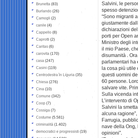
Salvini, le pers
Brunetta
(83)
spesso detenzione
Burlando
(26)
“Sono migranti 
Camogli
(2)
giustamente dall
canile
(4)
dichiarazioni del
Cappello
(8)
porti per Open a
Caprotti
(2)
Ministro degli in
Caritas
(6)
il mio Paese, ch
carovita
(170)
disumanità . Ora
casa
(247)
parlamentari ha 
la cosa più utile
Casini
(119)
questi uomini de
Centrodestra in Liguria
(35)
60 persone. Loro 
Chiesa
(276)
salvare vite. Pr
Cina
(10)
Sulla vicenda in
Comune
(342)
L’intervento di 
Coop
(7)
Salvini la smetta
Cossiga
(7)
alcuna ragione”, 
Costume
(5.581)
Farrugia, pubbli
criminalità
(1.402)
nave della Ong, 
democratici e progressisti
(19)
opinioni”.