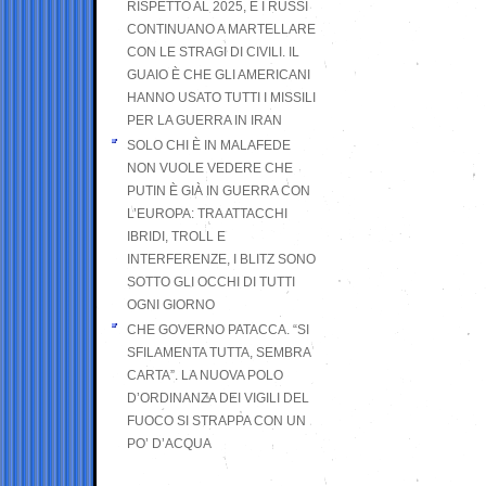
RISPETTO AL 2025, E I RUSSI
CONTINUANO A MARTELLARE
CON LE STRAGI DI CIVILI. IL
GUAIO È CHE GLI AMERICANI
HANNO USATO TUTTI I MISSILI
PER LA GUERRA IN IRAN
SOLO CHI È IN MALAFEDE
NON VUOLE VEDERE CHE
PUTIN È GIÀ IN GUERRA CON
L’EUROPA: TRA ATTACCHI
IBRIDI, TROLL E
INTERFERENZE, I BLITZ SONO
SOTTO GLI OCCHI DI TUTTI
OGNI GIORNO
CHE GOVERNO PATACCA. “SI
SFILAMENTA TUTTA, SEMBRA
CARTA”. LA NUOVA POLO
D’ORDINANZA DEI VIGILI DEL
FUOCO SI STRAPPA CON UN
PO’ D’ACQUA