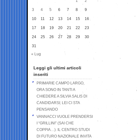
1
2
3
4
5
6
7
8
9
10
11
12
13
14
15
16
17
18
19
20
21
22
23
24
25
26
27
28
29
30
31
« Lug
Leggi gli ultimi articoli
inseriti
PRIMARIE CAMPO LARGO,
ORA SONO IN TANTI A
CHIEDERE A SILVIA SALIS DI
CANDIDARSI: LEI CI STA
PENSANDO
VANNACCI VUOLE PRENDERSI
I “GRILLINI” (SAI CHE
COPPIA…). IL CENTRO STUDI
DI FUTURO NAZIONALE INVITA