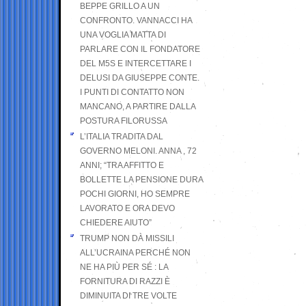
BEPPE GRILLO A UN
CONFRONTO. VANNACCI HA
UNA VOGLIA MATTA DI
PARLARE CON IL FONDATORE
DEL M5S E INTERCETTARE I
DELUSI DA GIUSEPPE CONTE.
I PUNTI DI CONTATTO NON
MANCANO, A PARTIRE DALLA
POSTURA FILORUSSA
L’ITALIA TRADITA DAL
GOVERNO MELONI. ANNA , 72
ANNI; “TRA AFFITTO E
BOLLETTE LA PENSIONE DURA
POCHI GIORNI, HO SEMPRE
LAVORATO E ORA DEVO
CHIEDERE AIUTO”
TRUMP NON DÀ MISSILI
ALL’UCRAINA PERCHÉ NON
NE HA PIÙ PER SÉ : LA
FORNITURA DI RAZZI È
DIMINUITA DI TRE VOLTE