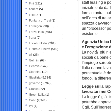
staff leasing e p
Fini
(821)
inizialmente da T
fioriere
(5)
forma contrattual
Fitto
(27)
nell’arco di tre 
Fontana di Trevi
(1)
spazza davvero vi
Formigoni
(90)
un “processo” po
Forza Italia
(596)
esistente.
frana
(9)
Agenzia Unica F
Fratelli d'Italia
(291)
e l’erogazione d
Futuro e Libertà
(510)
La novità più ril
g8
(25)
sociali da parte 
Gelmini
(68)
l’impiego sarebbe
Genova
(542)
Italia danno lavo
Giannino
(10)
percentuale è de
Giustizia
(5.784)
fondo, la differe
governo
(5.799)
Legge sulla rap
Grasso
(22)
lavoratori nei C
Green Italia
(1)
La legge è già i
Grillo
(2.941)
potrebbe approva
Idv
(4)
Cgil. Sull’ingres