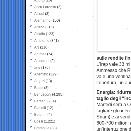
Aborto
(20)
Acca Larentia
(2)
Alcool
(3)
Alemanno
(150)
Alfano
(315)
Alitalia
(123)
Ambiente
(341)
AN
(210)
Animali
(74)
sulle rendite fin
Arancioni
(2)
L’Irap vale 33 mi
arte
(175)
Ammesso che Renz
Attentato
(329)
vale una ventina
Auguri
(13)
copertura, un aum
Batini
(3)
Energia: ridurre
Berlusconi
(4.295)
taglio degli “in
Bersani
(234)
Martedì sera a 
Biasotti
(12)
tagliare gli oneri
Boldrini
(4)
Snam) e ai vendi
Bossi
(1.221)
600-700 milioni 
Brambilla
(38)
un’interruzione de