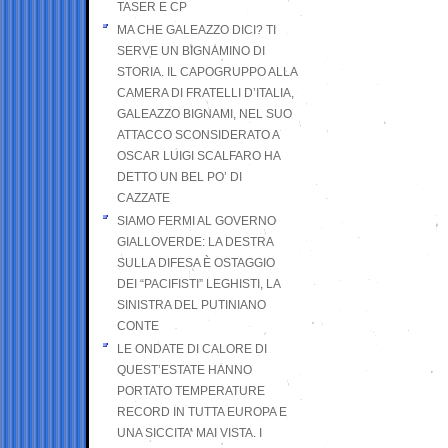
TASER E CP
MA CHE GALEAZZO DICI? TI
SERVE UN BIGNAMINO DI
STORIA. IL CAPOGRUPPO ALLA
CAMERA DI FRATELLI D’ITALIA,
GALEAZZO BIGNAMI, NEL SUO
ATTACCO SCONSIDERATO A
OSCAR LUIGI SCALFARO HA
DETTO UN BEL PO’ DI
CAZZATE
SIAMO FERMI AL GOVERNO
GIALLOVERDE: LA DESTRA
SULLA DIFESA È OSTAGGIO
DEI “PACIFISTI” LEGHISTI, LA
SINISTRA DEL PUTINIANO
CONTE
LE ONDATE DI CALORE DI
QUEST’ESTATE HANNO
PORTATO TEMPERATURE
RECORD IN TUTTA EUROPA E
UNA SICCITA’ MAI VISTA. I