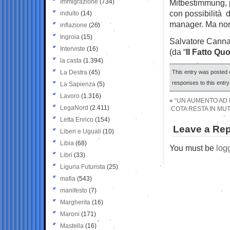
Immigrazione
(734)
Mitbestimmung, p
con possibilità d
indulto
(14)
manager. Ma non 
inflazione
(26)
Ingroia
(15)
Salvatore Cannav
Interviste
(16)
(da “
Il Fatto Qu
la casta
(1.394)
La Destra
(45)
This entry was posted 
responses to this entr
La Sapienza
(5)
Lavoro
(1.316)
«
“UN AUMENTO AD H
LegaNord
(2.411)
COTA RESTA IN MUT
Letta Enrico
(154)
Leave a Rep
Liberi e Uguali
(10)
Libia
(68)
You must be
log
Libri
(33)
Liguria Futurista
(25)
mafia
(543)
manifesto
(7)
Margherita
(16)
Maroni
(171)
Mastella
(16)