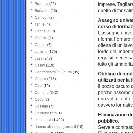
imprese. Tagliare
Brunetta
(83)
quello di far sal
Burlando
(26)
Camogli
(2)
Assegno univers
canile
(4)
corso di formazi
Cappello
(8)
L’assegno univers
Caprotti
(2)
riforma Fornero n
offerta di un lav
Caritas
(6)
lordo dell’indenn
carovita
(170)
requisiti necessa
casa
(247)
tutto gli ammorti
Casini
(119)
Centrodestra in Liguria
(35)
Obbligo di rend
Chiesa
(276)
utilizzati per l
Il pozzo oscuro 
Cina
(10)
perchè assorbe c
Comune
(342)
una volta controll
Coop
(7)
davvero formativ
Cossiga
(7)
Costume
(5.581)
Eliminazione de
criminalità
(1.402)
pubblico.
Serve a contrasta
democratici e progressisti
(19)