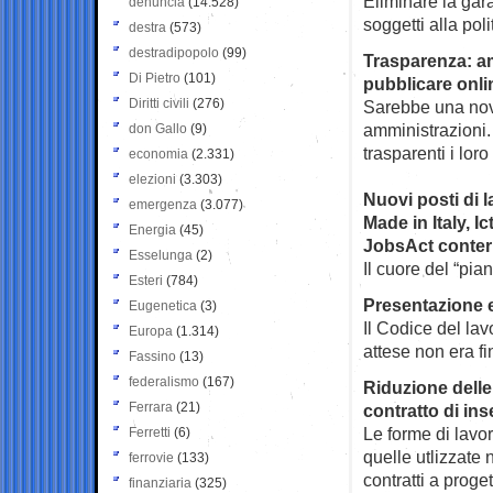
Eliminare la gara
denuncia
(14.528)
soggetti alla poli
destra
(573)
destradipopolo
(99)
Trasparenza: am
Di Pietro
(101)
pubblicare onli
Diritti civili
(276)
Sarebbe una novi
amministrazioni. 
don Gallo
(9)
trasparenti i loro
economia
(2.331)
elezioni
(3.303)
Nuovi posti di l
emergenza
(3.077)
Made in Italy, I
Energia
(45)
JobsAct conterr
Esselunga
(2)
Il cuore del “pian
Esteri
(784)
Presentazione e
Eugenetica
(3)
Il Codice del lav
Europa
(1.314)
attese non era fi
Fassino
(13)
federalismo
(167)
Riduzione delle
Ferrara
(21)
contratto di in
Le forme di lavo
Ferretti
(6)
quelle utlizzate
ferrovie
(133)
contratti a proget
finanziaria
(325)