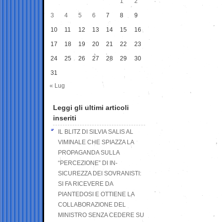
1
2
3
4
5
6
7
8
9
10
11
12
13
14
15
16
17
18
19
20
21
22
23
24
25
26
27
28
29
30
31
« Lug
Leggi gli ultimi articoli
inseriti
IL BLITZ DI SILVIA SALIS AL
VIMINALE CHE SPIAZZA LA
PROPAGANDA SULLA
“PERCEZIONE” DI IN-
SICUREZZA DEI SOVRANISTI:
SI FA RICEVERE DA
PIANTEDOSI E OTTIENE LA
COLLABORAZIONE DEL
MINISTRO SENZA CEDERE SU