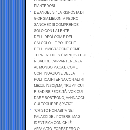
PIANTEDOSI
DE ANGELIS: “LA RISPOSTA DI
GIORGIA MELONI A PEDRO
SANCHEZ SI COMPRENDE
SOLO CON LA LENTE
DELL’IDEOLOGIA E DEL
CALCOLO: LE POLITICHE
DELL’IMMIGRAZIONE COME
TERRENO IDENTITARIO SU CUI
RIBADIRE L’APPARTENENZA
AL MONDO MAGA E COME
CONTINUAZIONE DELLA
POLITICA INTERNA CON ALTRI
MEZZI. INSOMMA, TRUMP CUI
RIBADIRE FEDELTÀ, VOX CUI
DARE SOSTEGNO, VANNACCI
CUI TOGLIERE SPAZIO”
“CRISTO NON ABITA NEI
PALAZZI DEL POTERE, MA SI
IDENTIFICA CON CHI È
AFFAMATO, FORESTIERO O