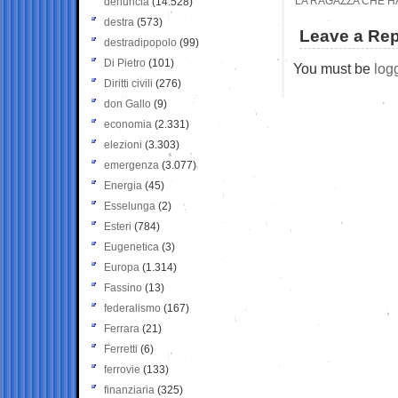
LA RAGAZZA CHE H
denuncia
(14.528)
destra
(573)
Leave a Rep
destradipopolo
(99)
Di Pietro
(101)
You must be
log
Diritti civili
(276)
don Gallo
(9)
economia
(2.331)
elezioni
(3.303)
emergenza
(3.077)
Energia
(45)
Esselunga
(2)
Esteri
(784)
Eugenetica
(3)
Europa
(1.314)
Fassino
(13)
federalismo
(167)
Ferrara
(21)
Ferretti
(6)
ferrovie
(133)
finanziaria
(325)