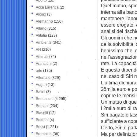
Aborto
(20)
Quel mutuo, spie
Acca Larentia
(2)
interna alla ba
Alcool
(3)
mantenere l’ano
Alemanno
(150)
essere erogato: v
Alfano
(315)
analisi del risc
Alitalia
(123)
Gli uomini che n
Ambiente
(341)
della solvibilità
AN
(210)
benissimo che, ol
nell’assegnazion
Animali
(74)
rate. La capacit
Arancioni
(2)
E questo dipende
arte
(175)
nel caso di Siri
Attentato
(329)
L’ultima dichiara
Auguri
(13)
25mila euro e po
Batini
(3)
coprire le mensil
Berlusconi
(4.295)
Un mutuo di quell
Bersani
(234)
i 2mila euro di 
Biasotti
(12)
Siri,pagatele ta
Boldrini
(4)
sufficiente a co
Bossi
(1.221)
Certo, Siri è par
Ma per definizion
Brambilla
(38)