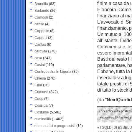
finire a casa da 
Brunetta
(83)
E ancora. Come s
Burlando
(26)
finanziano al ma
Camogli
(2)
L’avvocato di Si
canile
(4)
finanziamento, pe
Cappello
(8)
Un mutuo al 100
Caprotti
(2)
all’istante. Evi
Caritas
(6)
Commerciale, le
carovita
(170)
essere improntate
casa
(247)
Basti del resto l
parlamentare, ha
Casini
(119)
Ebbene, tutta la
Centrodestra in Liguria
(35)
insediatosi a lug
Chiesa
(276)
totale prestiti d
Cina
(10)
di tutto lo stock 
Comune
(342)
Coop
(7)
(da “
NextQuotid
Cossiga
(7)
This entry was posted o
Costume
(5.581)
responses to this entr
criminalità
(1.402)
democratici e progressisti
(19)
«
I SOLDI DI ESSEL