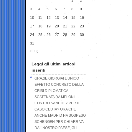
1
2
3
4
5
6
7
8
9
10
11
12
13
14
15
16
17
18
19
20
21
22
23
24
25
26
27
28
29
30
31
« Lug
Leggi gli ultimi articoli
inseriti
GRAZIE GIORGIA! L’UNICO
EFFETTO CONCRETO DELLA
CRISI DIPLOMATICA
SCATENATA DA MELONI
CONTRO SANCHEZ PER IL
CASO CEUTA? ORA CHE
ANCHE MADRID HA SOSPESO
SCHENGEN PER CHI ARRIVA
DAL NOSTRO PAESE, GLI