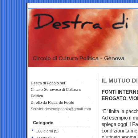
IL MUTUO D
Destra di Popolo.net
Circolo Genovese di Cultura e
FONTI INTER
Politica
EROGATO, VI
Diretto da Riccardo Fucile
Scrivici: destradipopolo@gmail.com
“E’ finita la pacc
Ad esempio il mu
Categorie
spiega oggi il F
condizioni talm
100 giorni
(5)
piuttosto anomal