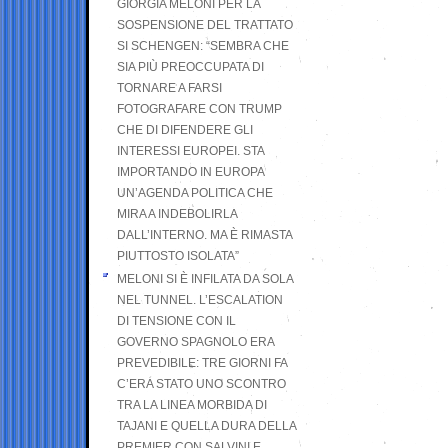
GIORGIA MELONI PER LA
SOSPENSIONE DEL TRATTATO
SI SCHENGEN: “SEMBRA CHE
SIA PIÙ PREOCCUPATA DI
TORNARE A FARSI
FOTOGRAFARE CON TRUMP
CHE DI DIFENDERE GLI
INTERESSI EUROPEI. STA
IMPORTANDO IN EUROPA
UN’AGENDA POLITICA CHE
MIRA A INDEBOLIRLA
DALL’INTERNO. MA È RIMASTA
PIUTTOSTO ISOLATA”
MELONI SI È INFILATA DA SOLA
NEL TUNNEL. L’ESCALATION
DI TENSIONE CON IL
GOVERNO SPAGNOLO ERA
PREVEDIBILE: TRE GIORNI FA
C’ERA STATO UNO SCONTRO
TRA LA LINEA MORBIDA DI
TAJANI E QUELLA DURA DELLA
PREMIER CON SALVINI E