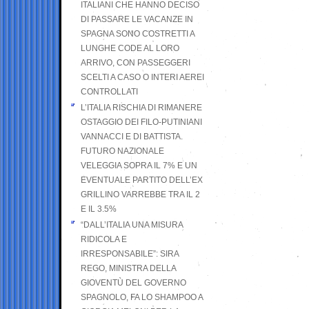
ITALIANI CHE HANNO DECISO
DI PASSARE LE VACANZE IN
SPAGNA SONO COSTRETTI A
LUNGHE CODE AL LORO
ARRIVO, CON PASSEGGERI
SCELTI A CASO O INTERI AEREI
CONTROLLATI
L’ITALIA RISCHIA DI RIMANERE
OSTAGGIO DEI FILO-PUTINIANI
VANNACCI E DI BATTISTA.
FUTURO NAZIONALE
VELEGGIA SOPRA IL 7% E UN
EVENTUALE PARTITO DELL’EX
GRILLINO VARREBBE TRA IL 2
E IL 3.5%
“DALL’ITALIA UNA MISURA
RIDICOLA E
IRRESPONSABILE”: SIRA
REGO, MINISTRA DELLA
GIOVENTÙ DEL GOVERNO
SPAGNOLO, FA LO SHAMPOO A