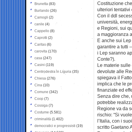
Costituzione che
Brunetta
(83)
ulteriori tentativ
Burlando
(26)
Con il ddl secess
Camogli
(2)
università, energ
canile
(4)
e Regioni, sui q
Cappello
(8)
a maggioranza as
Caprotti
(2)
E anche sui Lep –
Caritas
(6)
garantire a tutti
carovita
(170)
i Lep saranno app
casa
(247)
Conte?).
Le materie sulle
Casini
(119)
devolute alle Re
Centrodestra in Liguria
(35)
spiegava il Fatt
Chiesa
(276)
implica che le p
Cina
(10)
finanziate ed eff
Comune
(342)
Senza dire che, u
Coop
(7)
potrebbe realizz
Cossiga
(7)
Regione va da sol
Costume
(5.581)
rischio: “Si vuo
criminalità
(1.402)
l’Italia, con i su
democratici e progressisti
(19)
scritto Gaetano A