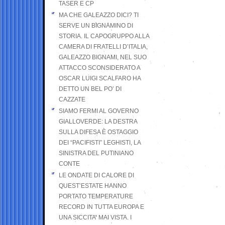
TASER E CP
MA CHE GALEAZZO DICI? TI
SERVE UN BIGNAMINO DI
STORIA. IL CAPOGRUPPO ALLA
CAMERA DI FRATELLI D’ITALIA,
GALEAZZO BIGNAMI, NEL SUO
ATTACCO SCONSIDERATO A
OSCAR LUIGI SCALFARO HA
DETTO UN BEL PO’ DI
CAZZATE
SIAMO FERMI AL GOVERNO
GIALLOVERDE: LA DESTRA
SULLA DIFESA È OSTAGGIO
DEI “PACIFISTI” LEGHISTI, LA
SINISTRA DEL PUTINIANO
CONTE
LE ONDATE DI CALORE DI
QUEST’ESTATE HANNO
PORTATO TEMPERATURE
RECORD IN TUTTA EUROPA E
UNA SICCITA’ MAI VISTA. I