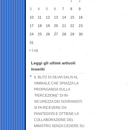
1
2
3
4
5
6
7
8
9
10
11
12
13
14
15
16
17
18
19
20
21
22
23
24
25
26
27
28
29
30
31
« Lug
Leggi gli ultimi articoli
inseriti
IL BLITZ DI SILVIA SALIS AL
VIMINALE CHE SPIAZZA LA
PROPAGANDA SULLA
“PERCEZIONE” DI IN-
SICUREZZA DEI SOVRANISTI:
SI FA RICEVERE DA
PIANTEDOSI E OTTIENE LA
COLLABORAZIONE DEL
MINISTRO SENZA CEDERE SU