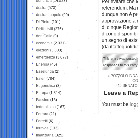
denuncia
(14.528)
Per evitare che 
referendum. Ma i
destra
(573)
dunque non è pre
destradipopolo
(99)
approvazione a m
Di Pietro
(101)
di cinque Regioni
Diritti civili
(276)
dicono disponibi
don Gallo
(9)
un segno di esist
economia
(2.331)
(da ilfattoquotidi
elezioni
(3.303)
emergenza
(3.077)
This entry was posted o
Energia
(45)
responses to this entr
Esselunga
(2)
«
POZZOLO INDA
Esteri
(784)
CO
Eugenetica
(3)
I 45 SENAT
Leave a Rep
Europa
(1.314)
Fassino
(13)
You must be
log
federalismo
(167)
Ferrara
(21)
Ferretti
(6)
ferrovie
(133)
finanziaria
(325)