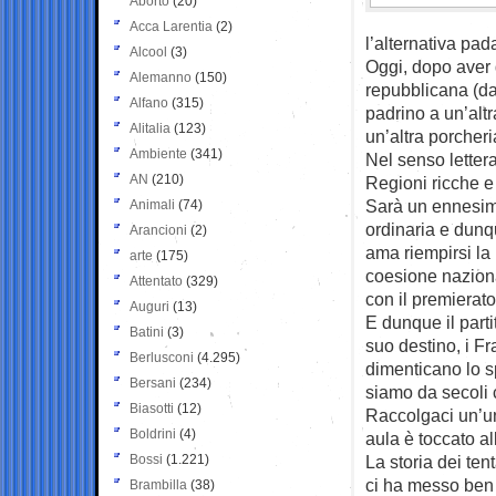
Aborto
(20)
Acca Larentia
(2)
l’alternativa pad
Alcool
(3)
Oggi, dopo aver d
Alemanno
(150)
repubblicana (da
Alfano
(315)
padrino a un’alt
Alitalia
(123)
un’altra porcheri
Ambiente
(341)
Nel senso lettera
AN
(210)
Regioni ricche e
Sarà un ennesim
Animali
(74)
ordinaria e dunqu
Arancioni
(2)
ama riempirsi la
arte
(175)
coesione nazional
Attentato
(329)
con il premierato 
Auguri
(13)
E dunque il part
Batini
(3)
suo destino, i Fr
Berlusconi
(4.295)
dimenticano lo sp
Bersani
(234)
siamo da secoli 
Biasotti
(12)
Raccolgaci un’un
Boldrini
(4)
aula è toccato al
Bossi
(1.221)
La storia dei tent
ci ha messo ben 
Brambilla
(38)