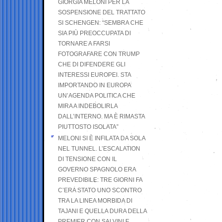
GIORGIA MELONI PER LA
SOSPENSIONE DEL TRATTATO
SI SCHENGEN: “SEMBRA CHE
SIA PIÙ PREOCCUPATA DI
TORNARE A FARSI
FOTOGRAFARE CON TRUMP
CHE DI DIFENDERE GLI
INTERESSI EUROPEI. STA
IMPORTANDO IN EUROPA
UN’AGENDA POLITICA CHE
MIRA A INDEBOLIRLA
DALL’INTERNO. MA È RIMASTA
PIUTTOSTO ISOLATA”
MELONI SI È INFILATA DA SOLA
NEL TUNNEL. L’ESCALATION
DI TENSIONE CON IL
GOVERNO SPAGNOLO ERA
PREVEDIBILE: TRE GIORNI FA
C’ERA STATO UNO SCONTRO
TRA LA LINEA MORBIDA DI
TAJANI E QUELLA DURA DELLA
PREMIER CON SALVINI E