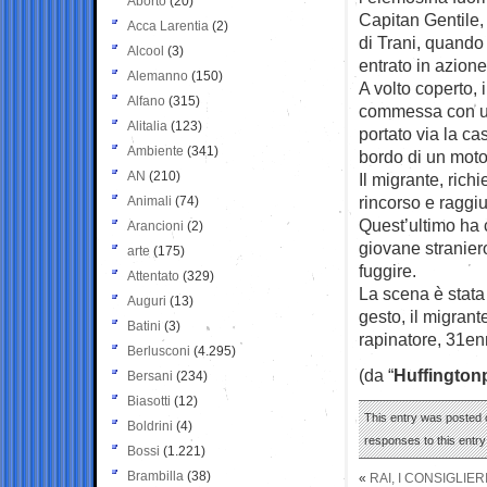
Aborto
(20)
Capitan Gentile, 
Acca Larentia
(2)
di Trani, quando 
Alcool
(3)
entrato in azione
Alemanno
(150)
A volto coperto, 
Alfano
(315)
commessa con un
Alitalia
(123)
portato via la ca
Ambiente
(341)
bordo di un moto
AN
(210)
Il migrante, rich
rincorso e raggiu
Animali
(74)
Quest’ultimo ha c
Arancioni
(2)
giovane straniero
arte
(175)
fuggire.
Attentato
(329)
La scena è stata
Auguri
(13)
gesto, il migrant
Batini
(3)
rapinatore, 31enn
Berlusconi
(4.295)
(da “
Huffington
Bersani
(234)
Biasotti
(12)
This entry was posted 
Boldrini
(4)
responses to this entr
Bossi
(1.221)
Brambilla
(38)
«
RAI, I CONSIGLIE