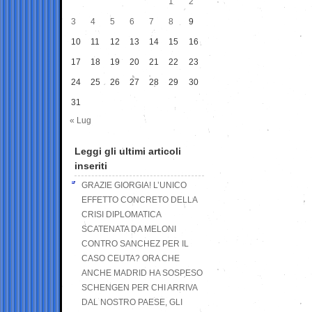
1
2
3
4
5
6
7
8
9
10
11
12
13
14
15
16
17
18
19
20
21
22
23
24
25
26
27
28
29
30
31
« Lug
Leggi gli ultimi articoli
inseriti
GRAZIE GIORGIA! L’UNICO
EFFETTO CONCRETO DELLA
CRISI DIPLOMATICA
SCATENATA DA MELONI
CONTRO SANCHEZ PER IL
CASO CEUTA? ORA CHE
ANCHE MADRID HA SOSPESO
SCHENGEN PER CHI ARRIVA
DAL NOSTRO PAESE, GLI