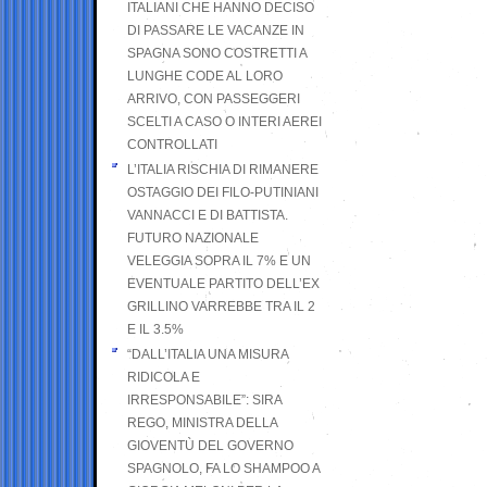
ITALIANI CHE HANNO DECISO
DI PASSARE LE VACANZE IN
SPAGNA SONO COSTRETTI A
LUNGHE CODE AL LORO
ARRIVO, CON PASSEGGERI
SCELTI A CASO O INTERI AEREI
CONTROLLATI
L’ITALIA RISCHIA DI RIMANERE
OSTAGGIO DEI FILO-PUTINIANI
VANNACCI E DI BATTISTA.
FUTURO NAZIONALE
VELEGGIA SOPRA IL 7% E UN
EVENTUALE PARTITO DELL’EX
GRILLINO VARREBBE TRA IL 2
E IL 3.5%
“DALL’ITALIA UNA MISURA
RIDICOLA E
IRRESPONSABILE”: SIRA
REGO, MINISTRA DELLA
GIOVENTÙ DEL GOVERNO
SPAGNOLO, FA LO SHAMPOO A