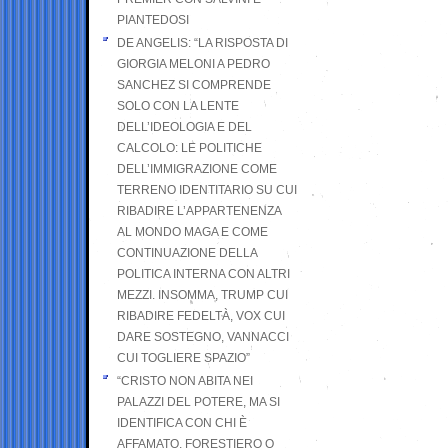
PIANTEDOSI
DE ANGELIS: “LA RISPOSTA DI
GIORGIA MELONI A PEDRO
SANCHEZ SI COMPRENDE
SOLO CON LA LENTE
DELL’IDEOLOGIA E DEL
CALCOLO: LE POLITICHE
DELL’IMMIGRAZIONE COME
TERRENO IDENTITARIO SU CUI
RIBADIRE L’APPARTENENZA
AL MONDO MAGA E COME
CONTINUAZIONE DELLA
POLITICA INTERNA CON ALTRI
MEZZI. INSOMMA, TRUMP CUI
RIBADIRE FEDELTÀ, VOX CUI
DARE SOSTEGNO, VANNACCI
CUI TOGLIERE SPAZIO”
“CRISTO NON ABITA NEI
PALAZZI DEL POTERE, MA SI
IDENTIFICA CON CHI È
AFFAMATO, FORESTIERO O