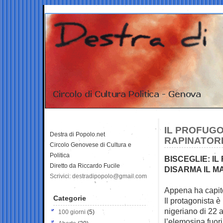
IL PROFUGO
Destra di Popolo.net
RAPINATOR
Circolo Genovese di Cultura e
Politica
BISCEGLIE: IL
Diretto da Riccardo Fucile
DISARMA IL M
Scrivici: destradipopolo@gmail.com
Appena ha capito
Categorie
Il protagonista è
nigeriano di 22 
100 giorni
(5)
l’elemosina fuor