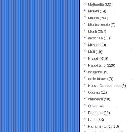
Mattarella
(60)
Meloni
(14)
Milano
(300)
Montezemolo
(7)
Monti
(357)
moschea
(11)
Musso
(10)
Muti
(10)
Napoli
(319)
Napolitano
(220)
no global
(5)
notte bianca
(3)
Nuovo Centrodestra
(2)
Obama
(11)
olimpiadi
(40)
Oliveri
(4)
Pannella
(29)
Papa
(33)
Parlamento
(1.428)