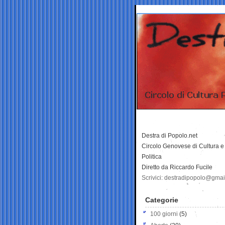
Destra di Popolo.net
Circolo Genovese di Cultura e
Politica
Diretto da Riccardo Fucile
Scrivici: destradipopolo@gma
Categorie
100 giorni
(5)