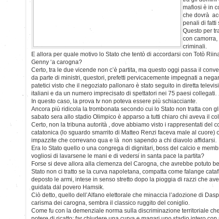
mafiosi è in 
che dovrà acc
penali di fatti
Questo per tra
con camorra, 
criminali.
E allora per quale motivo lo Stato che tentò di accordarsi con Totò Riina
Genny ‘a carogna?
Certo, tra le due vicende non c’è partita, ma questo oggi passa il convento
da parte di ministri, questori, prefetti pervicacemente impegnati a neg
patetici visto che il negoziato pallonaro è stato seguito in diretta televi
italiani e da un numero imprecisato di spettatori nei 75 paesi collegati.
In questo caso, la prova tv non poteva essere più schiacciante.
Ancora più ridicola la trombonata secondo cui lo Stato non tratta con gl
sabato sera allo stadio Olimpico è apparso a tutti chiaro chi aveva il col
Certo, non la tribuna autorità , dove abbiamo visto i rappresentati del c
catatonica (lo sguardo smarrito di Matteo Renzi faceva male al cuore) 
impazzite che correvano qua e là non sapendo a chi diavolo affidarsi.
Era lo Stato quello o una congrega di dignitari, boss del calcio e membri 
vogliosi di lavarsene le mani e di vedersi in santa pace la partita?
Forse si deve allora alla clemenza del Carogna, che avrebbe potuto be
Stato non ci tratto se la curva napoletana, compatta come falange cata
deposto le armi, intese in senso stretto dopo la pioggia di razzi che a
guidata dal povero Hamsik.
Ciò detto, quello dell’Alfano elettorale che minaccia l’adozione di Daspo
carisma dei carogna, sembra il classico ruggito del coniglio.
Come fu con la demenziale norma sulla discriminazione territoriale ch
potere di ricatto: far chiudere una curva e magari uno stadio intero co