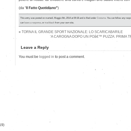
(da “
Il Fatto Quotidiano”
)
This entry was posted on martedì, Maggio 6th, 2014 at 09:18 and is filed under
Costume
. You can follow any respo
can
leave a response
, or
trackback
from your own site.
«
TORNA IL GRANDE SPORT NAZIONALE: LO SCARICABARILE
‘A CAROGNA DOPO UN POâ€™ PUZZA: PRIMA T
Leave a Reply
You must be
logged in
to post a comment.
)
19)