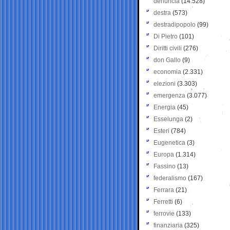
denuncia
(14.528)
destra
(573)
destradipopolo
(99)
Di Pietro
(101)
Diritti civili
(276)
don Gallo
(9)
economia
(2.331)
elezioni
(3.303)
emergenza
(3.077)
Energia
(45)
Esselunga
(2)
Esteri
(784)
Eugenetica
(3)
Europa
(1.314)
Fassino
(13)
federalismo
(167)
Ferrara
(21)
Ferretti
(6)
ferrovie
(133)
finanziaria
(325)