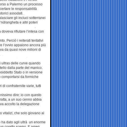
corso a Palermo un processo
ertare le responsabilità
 storici assodati.
lasciare gli inciuci sotterranei
‘ndrangheta e altri poteri
 doveva rifiutare l’intesa con
. Perciò i reiterati tentativi
are l’ovvio appaiono ancora più
siva da quasi nove milioni di
i ultras delle curve quando
tello dalla parte del manico.
osiddetto Stato o in versione
o comportarsi da formiche
di confraternite varie, tutti
nissimo dire: io con questo
fratta, a un suo cenno abbia
veva accolto la delegazione
 vitalizi, che solo giovano al
e ha dato agli ultrà un enorme
n un coretto scemo. E amen.