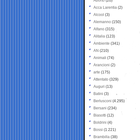
Aborto
(20)
Acca Larentia
(2)
Alcool
(3)
Alemanno
(150)
Alfano
(315)
Alitalia
(123)
Ambiente
(341)
AN
(210)
Animali
(74)
Arancioni
(2)
arte
(175)
Attentato
(329)
Auguri
(13)
Batini
(3)
Berlusconi
(4.295)
Bersani
(234)
Biasotti
(12)
Boldrini
(4)
Bossi
(1.221)
Brambilla
(38)