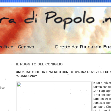
IL RUGGITO DEL CONIGLIO
UNO STATO CHE HA TRATTATO CON TOTO’ RIINA DOVEVA RIFIUT
‘A CAROGNA?
In Italia, ci
trattato con tu
il.com
Con i tagliag
di milioni gior
trappola. Ai t
domestici per 
campano Ciro C
tra gli uomini 