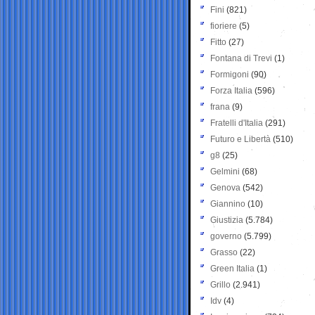
Fini
(821)
fioriere
(5)
Fitto
(27)
Fontana di Trevi
(1)
Formigoni
(90)
Forza Italia
(596)
frana
(9)
Fratelli d'Italia
(291)
Futuro e Libertà
(510)
g8
(25)
Gelmini
(68)
Genova
(542)
Giannino
(10)
Giustizia
(5.784)
governo
(5.799)
Grasso
(22)
Green Italia
(1)
Grillo
(2.941)
Idv
(4)