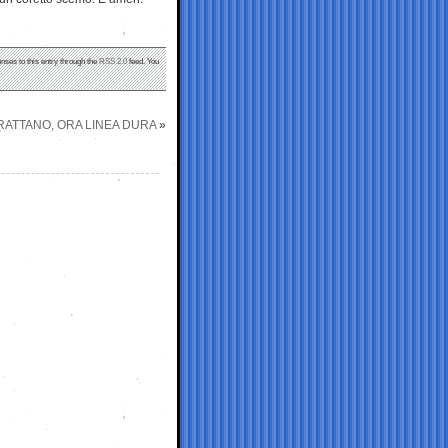
nses to this entry through the
RSS 2.0
feed. You
RATTANO, ORA LINEA DURA
»