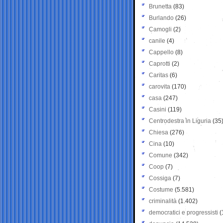
Brunetta
(83)
Burlando
(26)
Camogli
(2)
canile
(4)
Cappello
(8)
Caprotti
(2)
Caritas
(6)
carovita
(170)
casa
(247)
Casini
(119)
Centrodestra in Liguria
(35
Chiesa
(276)
Cina
(10)
Comune
(342)
Coop
(7)
Cossiga
(7)
Costume
(5.581)
criminalità
(1.402)
democratici e progressisti
(