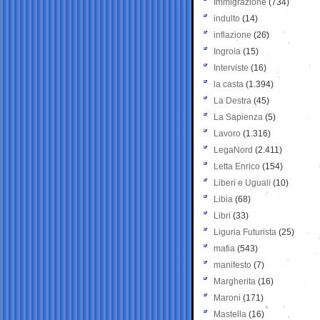
Immigrazione
(734)
indulto
(14)
inflazione
(26)
Ingroia
(15)
Interviste
(16)
la casta
(1.394)
La Destra
(45)
La Sapienza
(5)
Lavoro
(1.316)
LegaNord
(2.411)
Letta Enrico
(154)
Liberi e Uguali
(10)
Libia
(68)
Libri
(33)
Liguria Futurista
(25)
mafia
(543)
manifesto
(7)
Margherita
(16)
Maroni
(171)
Mastella
(16)