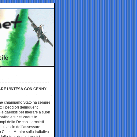
ARE L’INTESA CON GENNY
ò che chiamiamo Stato ha sempre
tti i peggiori delinquenti.
ole qaedisti per liberare a suon
nalisti e turisti caduti in
empi della Dc con i terroristi
il rilascio dell’assessore
irillo. Mentre sulla trattativa
delle istituzioni e i vertici