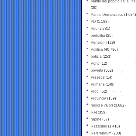
partito del popolo della libe
(30)
Partito Democratico
(1.034)
PD
(1.188)
PdL
(2.781)
pedofilia
(25)
Pensioni
(129)
Politica
(40.790)
polizia
(253)
Porto
(12)
povertà
(502)
Presepe
(14)
Primarie
(149)
Prodi
(52)
Provincia
(139)
radici e valori
(3.682)
RAI
(359)
rapine
(37)
Razzismo
(1.410)
Referendum
(200)