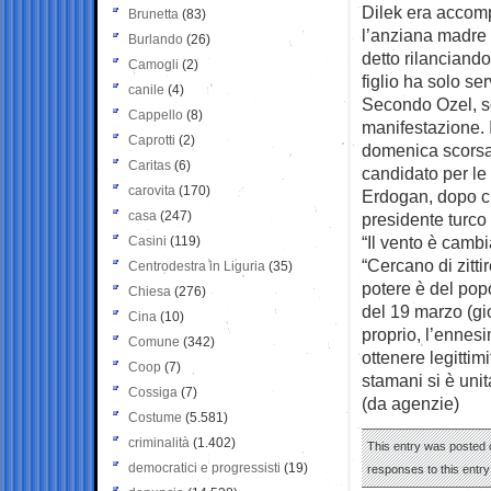
Dilek era accompa
Brunetta
(83)
l’anziana madre 
Burlando
(26)
detto rilanciand
Camogli
(2)
figlio ha solo ser
canile
(4)
Secondo Ozel, son
Cappello
(8)
manifestazione. I
Caprotti
(2)
domenica scorsa 
Caritas
(6)
candidato per le 
carovita
(170)
Erdogan, dopo che
casa
(247)
presidente turco 
“Il vento è cambi
Casini
(119)
“Cercano di zitt
Centrodestra in Liguria
(35)
potere è del popo
Chiesa
(276)
del 19 marzo (gi
Cina
(10)
proprio, l’ennes
Comune
(342)
ottenere legittim
Coop
(7)
stamani si è unita
Cossiga
(7)
(da agenzie)
Costume
(5.581)
criminalità
(1.402)
This entry was posted 
democratici e progressisti
(19)
responses to this entr