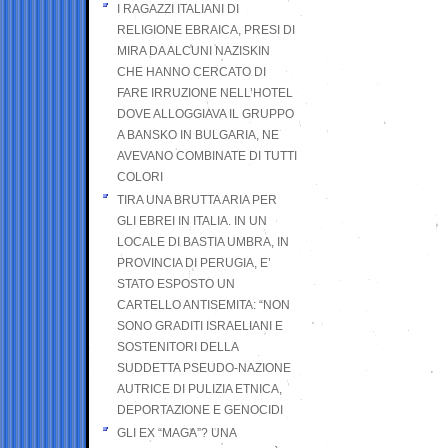
I RAGAZZI ITALIANI DI
RELIGIONE EBRAICA, PRESI DI
MIRA DA ALCUNI NAZISKIN
CHE HANNO CERCATO DI
FARE IRRUZIONE NELL’HOTEL
DOVE ALLOGGIAVA IL GRUPPO
A BANSKO IN BULGARIA, NE
AVEVANO COMBINATE DI TUTTI
COLORI
TIRA UNA BRUTTA ARIA PER
GLI EBREI IN ITALIA. IN UN
LOCALE DI BASTIA UMBRA, IN
PROVINCIA DI PERUGIA, E’
STATO ESPOSTO UN
CARTELLO ANTISEMITA: “NON
SONO GRADITI ISRAELIANI E
SOSTENITORI DELLA
SUDDETTA PSEUDO-NAZIONE
AUTRICE DI PULIZIA ETNICA,
DEPORTAZIONE E GENOCIDI
GLI EX “MAGA”? UNA