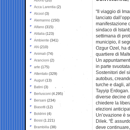
Aborto
(20)
Acca Larentia
(2)
“Il viaggio di Im
Alcool
(3)
lanciato
dall’opp
Alemanno
(150)
manifestazione q
Alfano
(315)
sindaco di Ista
Alitalia
(123)
settimana di prot
Ambiente
(341)
municipio, il seg
AN
(210)
Ozgur Ozel, ha d
quartiere di Malt
Animali
(74)
Un appuntamento 
Arancioni
(2)
in parte svuotata
arte
(175)
Sostenitori del s
Attentato
(329)
autobus, creando 
Auguri
(13)
turche e dagli, a
Batini
(3)
Tayyip Erdogan.
Berlusconi
(4.295)
diverse decine d
Bersani
(234)
chiedere la liber
Biasotti
(12)
elezioni anticipa
Boldrini
(4)
Un’ovazione è sc
Bossi
(1.221)
Dilek. “È assurd
deve continuare,
Brambilla
(38)