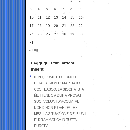
1
2
3
4
5
6
7
8
9
10
11
12
13
14
15
16
17
18
19
20
21
22
23
24
25
26
27
28
29
30
31
« Lug
Leggi gli ultimi articoli
inseriti
IL PO, FIUME PIU’ LUNGO
D’ITALIA, NON E’ MAI STATO
COSI’ BASSO. LA SICCITA’ STA
METTENDO A DURA PROVA I
SUOI VOLUMI D’ACQUA: AL
NORD NON PIOVE DA TRE
MESI,LA SITUAZIONE DEI FIUMI
E’ DRAMMATICA IN TUTTA
EUROPA