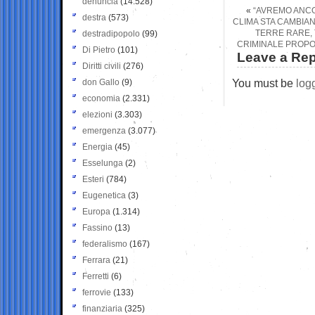
denuncia
(14.528)
«
“AVREMO ANCO
destra
(573)
CLIMA STA CAMBIAN
TERRE RARE, 
destradipopolo
(99)
CRIMINALE PROPO
Di Pietro
(101)
Leave a Rep
Diritti civili
(276)
You must be
log
don Gallo
(9)
economia
(2.331)
elezioni
(3.303)
emergenza
(3.077)
Energia
(45)
Esselunga
(2)
Esteri
(784)
Eugenetica
(3)
Europa
(1.314)
Fassino
(13)
federalismo
(167)
Ferrara
(21)
Ferretti
(6)
ferrovie
(133)
finanziaria
(325)