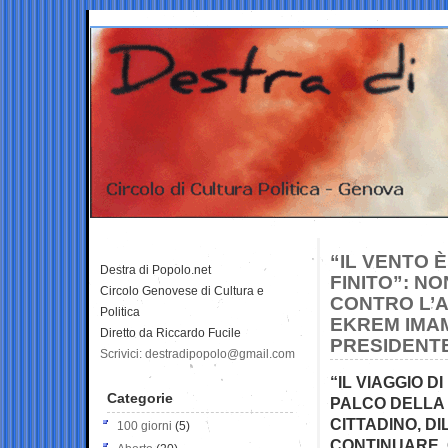
“IL VENTO 
Destra di Popolo.net
FINITO”: N
Circolo Genovese di Cultura e
CONTRO L’A
Politica
EKREM IMA
Diretto da Riccardo Fucile
PRESIDENT
Scrivici: destradipopolo@gmail.com
“IL VIAGGIO D
Categorie
PALCO DELLA 
CITTADINO, D
100 giorni
(5)
CONTINUARE, 