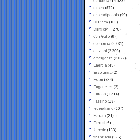
denuncia
(14.528)
destra
(573)
destradipopolo
(99)
Di Pietro
(101)
Diritti civili
(276)
don Gallo
(9)
economia
(2.331)
elezioni
(3.303)
emergenza
(3.077)
Energia
(45)
Esselunga
(2)
Esteri
(784)
Eugenetica
(3)
Europa
(1.314)
Fassino
(13)
federalismo
(167)
Ferrara
(21)
Ferretti
(6)
ferrovie
(133)
finanziaria
(325)