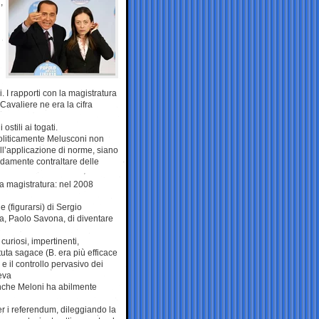
,
 I rapporti con la magistratura
 Cavaliere ne era la cifra
stili ai togati.
politicamente Melusconi non
nell’applicazione di norme, siano
ldamente contraltare delle
la magistratura: nel 2008
e (figurarsi) di Sergio
a, Paolo Savona, di diventare
 curiosi, impertinenti,
tuta sagace (B. era più efficace
 e il controllo pervasivo dei
veva
anche Meloni ha abilmente
er i referendum, dileggiando la