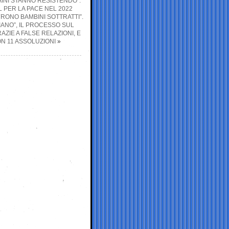
AINI STANNO RESISTENDO”:
 PER LA PACE NEL 2022
FURONO BAMBINI SOTTRATTI”.
IANO”, IL PROCESSO SUL
AZIE A FALSE RELAZIONI, E
ON 11 ASSOLUZIONI
»