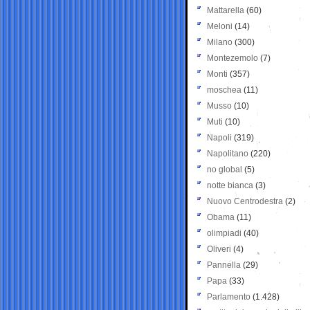
Mattarella
(60)
Meloni
(14)
Milano
(300)
Montezemolo
(7)
Monti
(357)
moschea
(11)
Musso
(10)
Muti
(10)
Napoli
(319)
Napolitano
(220)
no global
(5)
notte bianca
(3)
Nuovo Centrodestra
(2)
Obama
(11)
olimpiadi
(40)
Oliveri
(4)
Pannella
(29)
Papa
(33)
Parlamento
(1.428)