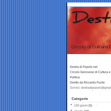
Destra di Popolo.net
Circolo Genovese di Cultura e
Politica
Diretto da Riccardo Fucile
Scrivici: destradipopolo@gma
Categorie
100 giorni
(5)