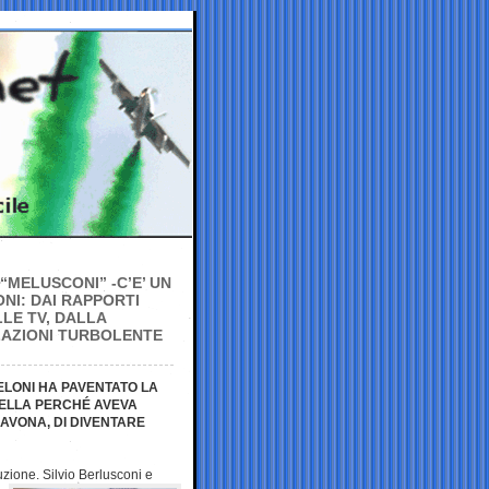
“MELUSCONI” -C’E’ UN
NI: DAI RAPPORTI
LE TV, DALLA
ELAZIONI TURBOLENTE
ELONI HA PAVENTATO LA
RELLA PERCHÉ AVEVA
SAVONA, DI DIVENTARE
uzione. Silvio
Berlusconi e