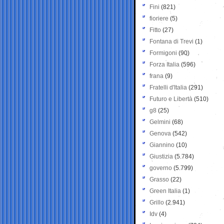
Fini
(821)
fioriere
(5)
Fitto
(27)
Fontana di Trevi
(1)
Formigoni
(90)
Forza Italia
(596)
frana
(9)
Fratelli d'Italia
(291)
Futuro e Libertà
(510)
g8
(25)
Gelmini
(68)
Genova
(542)
Giannino
(10)
Giustizia
(5.784)
governo
(5.799)
Grasso
(22)
Green Italia
(1)
Grillo
(2.941)
Idv
(4)