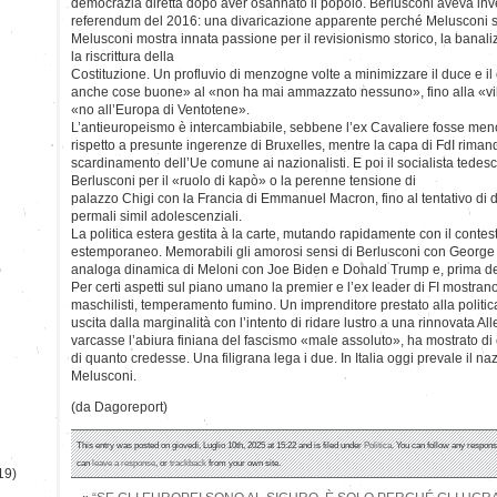
democrazia diretta dopo aver osannato il popolo. Berlusconi aveva inv
referendum del 2016: una divaricazione apparente perché Melusconi soll
Melusconi mostra innata passione per il revisionismo storico, la banali
la riscrittura della
Costituzione. Un profluvio di menzogne volte a minimizzare il duce e il 
anche cose buone» al «non ha mai ammazzato nessuno», fino alla «vill
«no all’Europa di Ventotene».
L’antieuropeismo è intercambiabile, sebbene l’ex Cavaliere fosse meno s
rispetto a presunte ingerenze di Bruxelles, mentre la capa di FdI rimand
scardinamento dell’Ue comune ai nazionalisti. E poi il socialista tedes
Berlusconi per il «ruolo di kapò» o la perenne tensione di
palazzo Chigi con la Francia di Emmanuel Macron, fino al tentativo di 
permali simil adolescenziali.
La politica estera gestita à la carte, mutando rapidamente con il contes
estemporaneo. Memorabili gli amorosi sensi di Berlusconi con George 
)
analoga dinamica di Meloni con Joe Biden e Donald Trump e, prima del
Per certi aspetti sul piano umano la premier e l’ex leader di FI mostra
maschilisti, temperamento fumino. Un imprenditore prestato alla politic
uscita dalla marginalità con l’intento di ridare lustro a una rinnovata 
varcasse l’abiura finiana del fascismo «male assoluto», ha mostrato di 
di quanto credesse. Una filigrana lega i due. In Italia oggi prevale il 
Melusconi.
(da Dagoreport)
This entry was posted on giovedì, Luglio 10th, 2025 at 15:22 and is filed under
Politica
. You can follow any respons
can
leave a response
, or
trackback
from your own site.
19)