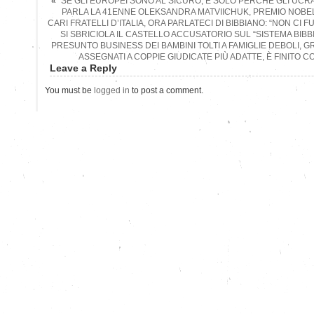
«
“SE GLI EUROPEI SONO AL SICURO, È SOLO PERCHÉ GLI UCR
PARLA LA 41ENNE OLEKSANDRA MATVIICHUK, PREMIO NOBEL
CARI FRATELLI D’ITALIA, ORA PARLATECI DI BIBBIANO: “NON CI 
SI SBRICIOLA IL CASTELLO ACCUSATORIO SUL “SISTEMA BIBB
PRESUNTO BUSINESS DEI BAMBINI TOLTI A FAMIGLIE DEBOLI, GR
ASSEGNATI A COPPIE GIUDICATE PIÙ ADATTE, È FINITO C
Leave a Reply
You must be
logged in
to post a comment.