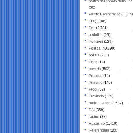
partito del popolo della libe
(30)
Partito Democratico
(1.034)
PD
(1.188)
PdL
(2.781)
pedofilia
(25)
Pensioni
(129)
Politica
(40.790)
polizia
(253)
Porto
(12)
povertà
(502)
Presepe
(14)
Primarie
(149)
Prodi
(52)
Provincia
(139)
radici e valori
(3.682)
RAI
(359)
rapine
(37)
Razzismo
(1.410)
Referendum
(200)