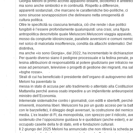
Giorgia Meloni di primo acchito appaiono distanti, dicotomici e antitetici
ma sono anche simbiotici e in continuità. Rispetto a differenze,
apparenti sostanziali, che marcano le caratteristiche bio-politiche, ci
sono sinuose sovrapposizioni che delineano netta omogeneità di
cultura politica.
Oltre le specificità su ciascuna tematica, ciò che rende i due politici
fungibili è l’essere profondamente qualunquisti: una crasi, una figura
antropolitica descrivibile quale Melusconi.Melusconi viaggia appaiato,
mosso da congiunte idiosincrasie, parallele avversioni e comuni nemici.
nel solco di malcelata insofferenza, condita da attacchi sistematici. Del
distintiva,
ma anche «io sono Giorgia», dal 2022, ha incrementato le dichiarazioni o
Per quanto diverso siano il pedigree processuale e la fedina penale, 
lesina attribuzioni di responsabilità al potere giudiziario per intralcio 
esse ad personam, televisive o progetti di gestione dei migranti, ma sa
«toghe rosse».
Strali di cui ha beneficiato il presidente dell’organo di autogoverno del
Meloni ha paventato la
messa in stato di accusa per alto tradimento o attentato alla Costituzion
Mattarella perché aveva osato impedire a un impenitente antieuropeist
ministro dell’Economia.
Intemerate sistematiche contro i giornalisti, con editti e sberleffi, perché
irriverenti, insomma liberi. Melusconi ha poi un gusto acceso per la bat
con le barzellette), il dileggio degli avversari, la costruzione del nemico
media. L’ex leader di FI, da monopolista, con sprezzo per il ridicolo, a
sostenuto che l’opposizione guidava tv e quotidiani (anche esteri), e 
occupato caselle della tv di stato, enti e fondazioni culturali.
Il 2 giungo del 2025 Meloni ha annunciato che non ritirerà la scheda p