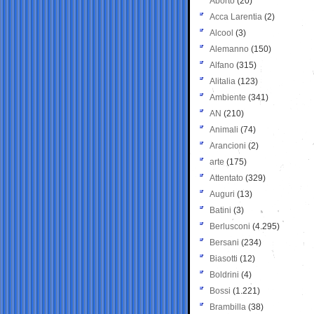
Aborto
(20)
Acca Larentia
(2)
Alcool
(3)
Alemanno
(150)
Alfano
(315)
Alitalia
(123)
Ambiente
(341)
AN
(210)
Animali
(74)
Arancioni
(2)
arte
(175)
Attentato
(329)
Auguri
(13)
Batini
(3)
Berlusconi
(4.295)
Bersani
(234)
Biasotti
(12)
Boldrini
(4)
Bossi
(1.221)
Brambilla
(38)