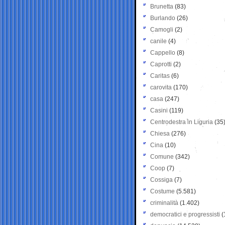
Brunetta
(83)
Burlando
(26)
Camogli
(2)
canile
(4)
Cappello
(8)
Caprotti
(2)
Caritas
(6)
carovita
(170)
casa
(247)
Casini
(119)
Centrodestra in Liguria
(35
Chiesa
(276)
Cina
(10)
Comune
(342)
Coop
(7)
Cossiga
(7)
Costume
(5.581)
criminalità
(1.402)
democratici e progressisti
(