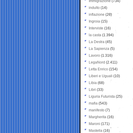
Immigrazione
(734)
indulto
(14)
inflazione
(26)
Ingroia
(15)
Interviste
(16)
la casta
(1.394)
La Destra
(45)
La Sapienza
(5)
Lavoro
(1.316)
LegaNord
(2.411)
Letta Enrico
(154)
Liberi e Uguali
(10)
Libia
(68)
Libri
(33)
Liguria Futurista
(25)
mafia
(543)
manifesto
(7)
Margherita
(16)
Maroni
(171)
Mastella
(16)