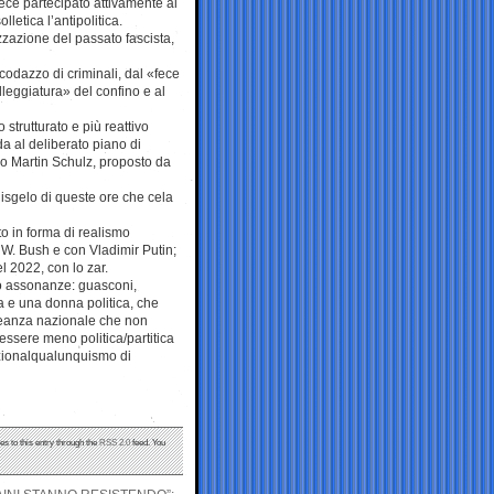
ece partecipato attivamente al
etica l’antipolitica.
zzazione del passato fascista,
codazzo di criminali, dal «fece
eggiatura» del confino e al
trutturato e più reattivo
a al deliberato piano di
co Martin Schulz, proposto da
disgelo di queste ore che cela
to in forma di realismo
W. Bush e con Vladimir Putin;
 2022, con lo zar.
no assonanze: guasconi,
a e una donna politica, che
Alleanza nazionale che non
essere meno politica/partitica
nazionalqualunquismo di
es to this entry through the
RSS 2.0
feed. You