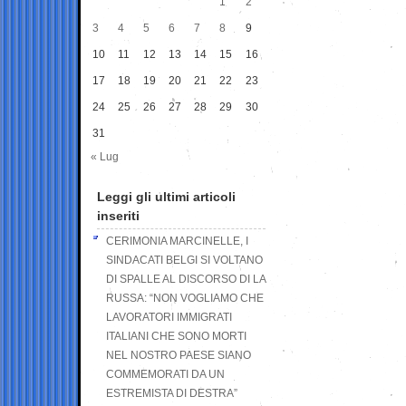
1
2
3
4
5
6
7
8
9
10
11
12
13
14
15
16
17
18
19
20
21
22
23
24
25
26
27
28
29
30
31
« Lug
Leggi gli ultimi articoli
inseriti
CERIMONIA MARCINELLE, I
SINDACATI BELGI SI VOLTANO
DI SPALLE AL DISCORSO DI LA
RUSSA: “NON VOGLIAMO CHE
LAVORATORI IMMIGRATI
ITALIANI CHE SONO MORTI
NEL NOSTRO PAESE SIANO
COMMEMORATI DA UN
ESTREMISTA DI DESTRA”