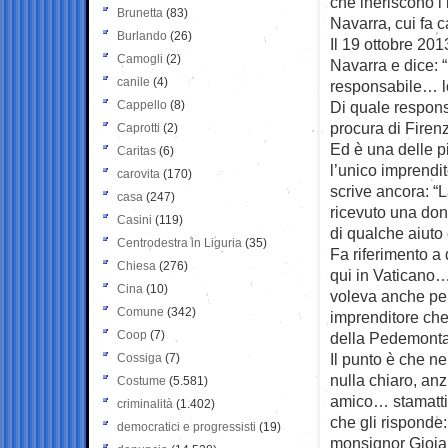
che ineriscono l’i
Brunetta
(83)
Navarra, cui fa c
Burlando
(26)
Il 19 ottobre 2013
Camogli
(2)
Navarra e dice: 
canile
(4)
responsabile… lo
Cappello
(8)
Di quale responsa
procura di Firen
Caprotti
(2)
Ed è una delle p
Caritas
(6)
l’unico imprendit
carovita
(170)
scrive ancora: “L
casa
(247)
ricevuto una dona
Casini
(119)
di qualche aiuto 
Centrodestra in Liguria
(35)
Fa riferimento a
Chiesa
(276)
qui in Vaticano
Cina
(10)
voleva anche pe
Comune
(342)
imprenditore che
Coop
(7)
della Pedemontana
Il punto è che ne
Cossiga
(7)
nulla chiaro, an
Costume
(5.581)
amico… stamattin
criminalità
(1.402)
che gli risponde:
democratici e progressisti
(19)
monsignor Gioia,