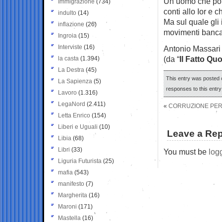
Un uomo che pot
Immigrazione
(734)
conti allo Ior e 
indulto
(14)
Ma sul quale gli 
inflazione
(26)
movimenti bancari
Ingroia
(15)
Interviste
(16)
Antonio Massari
(da “
Il Fatto Qu
la casta
(1.394)
La Destra
(45)
This entry was posted o
La Sapienza
(5)
responses to this entr
Lavoro
(1.316)
LegaNord
(2.411)
«
CORRUZIONE PERC
Letta Enrico
(154)
Liberi e Uguali
(10)
Leave a Rep
Libia
(68)
Libri
(33)
You must be
log
Liguria Futurista
(25)
mafia
(543)
manifesto
(7)
Margherita
(16)
Maroni
(171)
Mastella
(16)