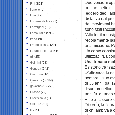
Due versioni opp
Fini
(821)
non ammette di a
fioriere
(5)
leggero degli ap
Fitto
(27)
distanza dal prel
Fontana di Trevi
(1)
dei movimenti ban
Formigoni
(90)
sono stati raccolt
Forza Italia
(596)
“Allo Ior il mons
frana
(9)
regolarmente lasc
Fratelli d'Italia
(291)
una missione. Po
Un conto consist
Futuro e Libertà
(510)
utilizzati: “La co
g8
(25)
Una tonaca molt
Gelmini
(68)
Esistono transazi
Genova
(542)
D’altronde, la re
Giannino
(10)
sempre il suo av
Giustizia
(5.784)
di 35 anni, dal 
governo
(5.799)
il suo precettore
Grasso
(22)
anni fa, quando o
Green Italia
(1)
Fino all’assunzio
Grillo
(2.941)
Di certo, la figu
di chi ambiva a o
Idv
(4)