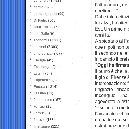
denuncia
(14.528)
l’altro amico, de
destra
(573)
direttore…”.
destradipopolo
(99)
Dalle intercetta
Di Pietro
(101)
Incalza, ha otten
Diritti civili
(276)
Est. Un primo ni
don Gallo
(9)
anni fa.
economia
(2.331)
A spiegarlo al F
due nipoti non pu
elezioni
(3.303)
il secondo nelle 
emergenza
(3.077)
In cambio il prel
Energia
(45)
“Oggi ha firmato
Esselunga
(2)
Il punto è che, a
Esteri
(784)
il gip di Firenze
Eugenetica
(3)
intercettazione: 
Europa
(1.314)
ringrazio”. “Inca
Fassino
(13)
incongrue — ha r
federalismo
(167)
agevolato la ristr
Ferrara
(21)
“Escludo in modo 
l’avvocato del m
Ferretti
(6)
da parte sua, se
ferrovie
(133)
ristrutturazione di
finanziaria
(325)