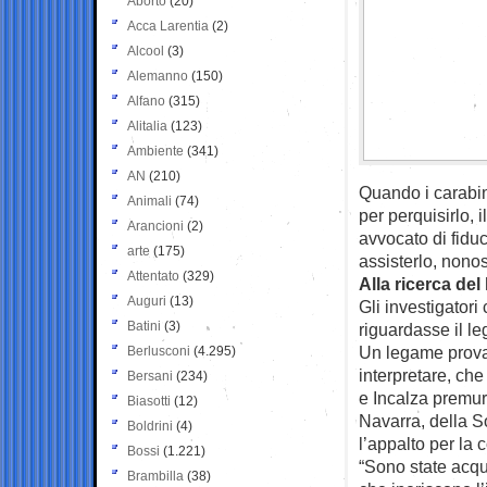
Aborto
(20)
Acca Larentia
(2)
Alcool
(3)
Alemanno
(150)
Alfano
(315)
Alitalia
(123)
Ambiente
(341)
AN
(210)
Quando i carabini
Animali
(74)
per perquisirlo,
Arancioni
(2)
avvocato di fidu
arte
(175)
assisterlo, nonos
Attentato
(329)
Alla ricerca del 
Auguri
(13)
Gli investigator
Batini
(3)
riguardasse il l
Un legame provat
Berlusconi
(4.295)
interpretare, ch
Bersani
(234)
e Incalza premur
Biasotti
(12)
Navarra, della So
Boldrini
(4)
l’appalto per la 
Bossi
(1.221)
“Sono state acqu
Brambilla
(38)