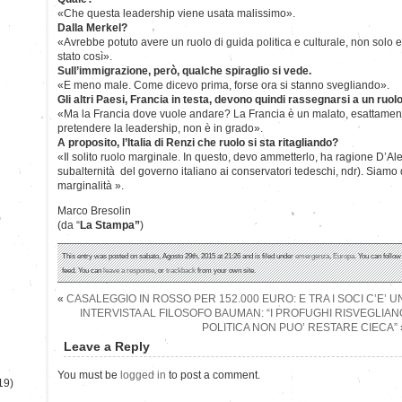
«Che questa leadership viene usata malissimo».
Dalla Merkel?
«Avrebbe potuto avere un ruolo di guida politica e culturale, non solo
stato così».
Sull’immigrazione, però, qualche spiraglio si vede.
«E meno male. Come dicevo prima, forse ora si stanno svegliando».
Gli altri Paesi, Francia in testa, devono quindi rassegnarsi a un ruo
«Ma la Francia dove vuole andare? La Francia è un malato, esattame
pretendere la leadership, non è in grado».
A proposito, l’Italia di Renzi che ruolo si sta ritagliando?
«Il solito ruolo marginale. In questo, devo ammetterlo, ha ragione D’Al
subalternità del governo italiano ai conservatori tedeschi, ndr). Siamo 
marginalità ».
Marco Bresolin
)
(da “
La Stampa”
)
This entry was posted on sabato, Agosto 29th, 2015 at 21:26 and is filed under
emergenza
,
Europa
. You can follow
feed. You can
leave a response
, or
trackback
from your own site.
«
CASALEGGIO IN ROSSO PER 152.000 EURO: E TRA I SOCI C’E’ 
INTERVISTA AL FILOSOFO BAUMAN: “I PROFUGHI RISVEGLIAN
POLITICA NON PUO’ RESTARE CIECA”
Leave a Reply
You must be
logged in
to post a comment.
19)