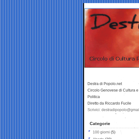
Destra di Popolo.net
Circolo Genovese di Cultura e
Politica
Diretto da Riccardo Fucile
Scrivici: destradipopolo@gma
Categorie
100 giorni
(5)