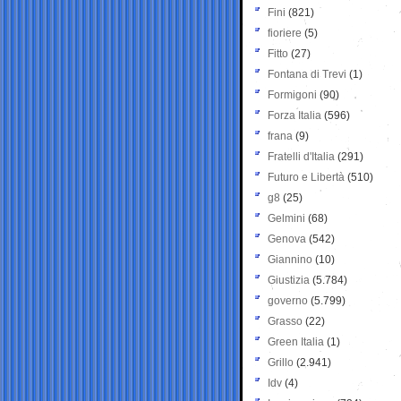
Fini
(821)
fioriere
(5)
Fitto
(27)
Fontana di Trevi
(1)
Formigoni
(90)
Forza Italia
(596)
frana
(9)
Fratelli d'Italia
(291)
Futuro e Libertà
(510)
g8
(25)
Gelmini
(68)
Genova
(542)
Giannino
(10)
Giustizia
(5.784)
governo
(5.799)
Grasso
(22)
Green Italia
(1)
Grillo
(2.941)
Idv
(4)