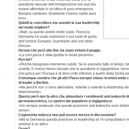
questione epocale dell’immigrazione non può più
essere affrontata in un’ottica di pura emergenza.
Bisogna cambiare, finalmente l’hanno capito pure
loro».
Quindi la cancelliera sta usando la sua leadership
nel modo migliore?
«Mah, su questo andrei molto cauto. Finora la
Germania ha usato malissimo il suo ruolo di guida
dell’Unione Europea. Guardiamo alla crisi della
Grecia».
Dicono che però alla fine sia stato evitato il peggio.
«La crisi greca è stata gestita in modo pessimo».
Perchè?
«Perchè bisognava intervenire subito. Se lo avessero fatto in tempo, tut
crisetta. E invece hanno lasciato che la questione si ingigantisse. Vorre
crisi greca per l’Europa è di dieci volte inferiore a quello della Sicilia per
Comunque sembra che gli altri Paesi europei stiano riconoscendo c
di leader a Berlino.
«Ma perchè non ci sono alternative. Volente o nolente la leadership de
determinante».
Questo però non fa altro che alimentare i sentimenti anti-tedeschi d
germanocentrica. Lo spettro dei populismi si ingigantisce.
«Ho sempre sostenuto che queste posizione anti-tedesche sono totalme
senso».
L’egemonia tedesca non può essere messa in discussione?
«Ma la Germania questa posizione di leadership se l’è conquistata e me
semmai è un altro»
Quale?