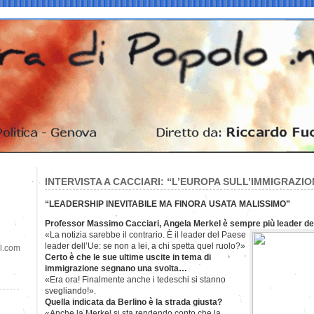
INTERVISTA A CACCIARI: “L’EUROPA SULL’IMMIGRAZION
“LEADERSHIP INEVITABILE MA FINORA USATA MALISSIMO”
Professor Massimo Cacciari, Angela Merkel è sempre più leader del
«La notizia sarebbe il contrario. È il leader del Paese
leader dell’Ue: se non a lei, a chi spetta quel ruolo?»
il.com
Certo è che le sue ultime uscite in tema di
immigrazione segnano una svolta…
«Era ora! Finalmente anche i tedeschi si stanno
svegliando!».
Quella indicata da Berlino è la strada giusta?
«Anche la Merkel si sta rendendo conto che la