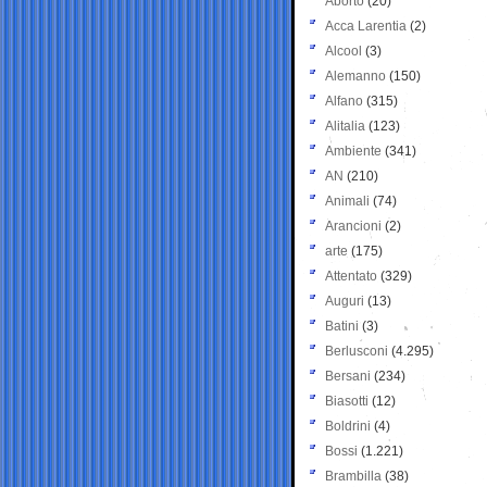
Aborto
(20)
Acca Larentia
(2)
Alcool
(3)
Alemanno
(150)
Alfano
(315)
Alitalia
(123)
Ambiente
(341)
AN
(210)
Animali
(74)
Arancioni
(2)
arte
(175)
Attentato
(329)
Auguri
(13)
Batini
(3)
Berlusconi
(4.295)
Bersani
(234)
Biasotti
(12)
Boldrini
(4)
Bossi
(1.221)
Brambilla
(38)