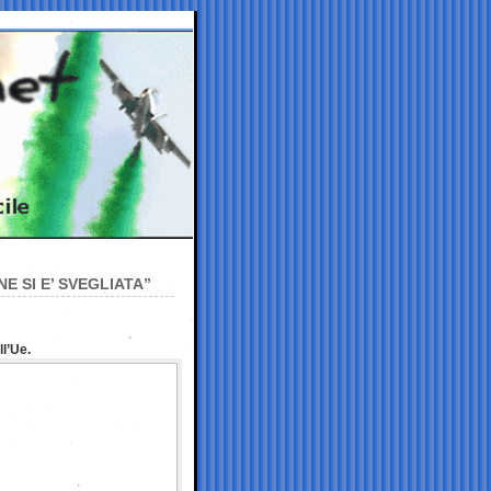
E SI E’ SVEGLIATA”
l’Ue.