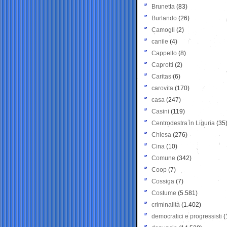
Brunetta
(83)
Burlando
(26)
Camogli
(2)
canile
(4)
Cappello
(8)
Caprotti
(2)
Caritas
(6)
carovita
(170)
casa
(247)
Casini
(119)
Centrodestra in Liguria
(35
Chiesa
(276)
Cina
(10)
Comune
(342)
Coop
(7)
Cossiga
(7)
Costume
(5.581)
criminalità
(1.402)
democratici e progressisti
(