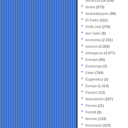
denuncia
(14.528)
destra
(573)
destradipopolo
(99)
Di Pietro
(101)
Diritti civili
(276)
don Gallo
(9)
economia
(2.331)
elezioni
(3.303)
emergenza
(3.077)
Energia
(45)
Esselunga
(2)
Esteri
(784)
Eugenetica
(3)
Europa
(1.314)
Fassino
(13)
federalismo
(167)
Ferrara
(21)
Ferretti
(6)
ferrovie
(133)
finanziaria
(325)