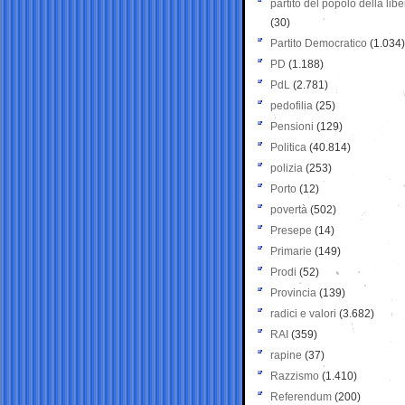
partito del popolo della libe
(30)
Partito Democratico
(1.034)
PD
(1.188)
PdL
(2.781)
pedofilia
(25)
Pensioni
(129)
Politica
(40.814)
polizia
(253)
Porto
(12)
povertà
(502)
Presepe
(14)
Primarie
(149)
Prodi
(52)
Provincia
(139)
radici e valori
(3.682)
RAI
(359)
rapine
(37)
Razzismo
(1.410)
Referendum
(200)