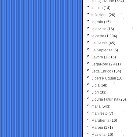
Immigrazione
(734)
indulto
(14)
inflazione
(26)
Ingroia
(15)
Interviste
(16)
la casta
(1.394)
La Destra
(45)
La Sapienza
(5)
Lavoro
(1.316)
LegaNord
(2.411)
Letta Enrico
(154)
Liberi e Uguali
(10)
Libia
(68)
Libri
(33)
Liguria Futurista
(25)
mafia
(543)
manifesto
(7)
Margherita
(16)
Maroni
(171)
Mastella
(16)