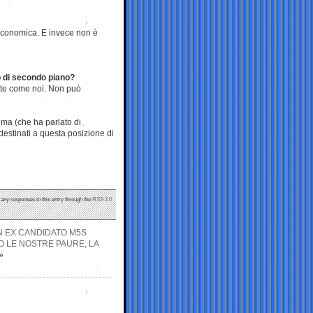
 economica. E invece non è
lo di secondo piano?
nte come noi. Non può
ema (che ha parlato di
destinati a questa posizione di
 any responses to this entry through the
RSS 2.0
UN EX CANDIDATO M5S
O LE NOSTRE PAURE, LA
»