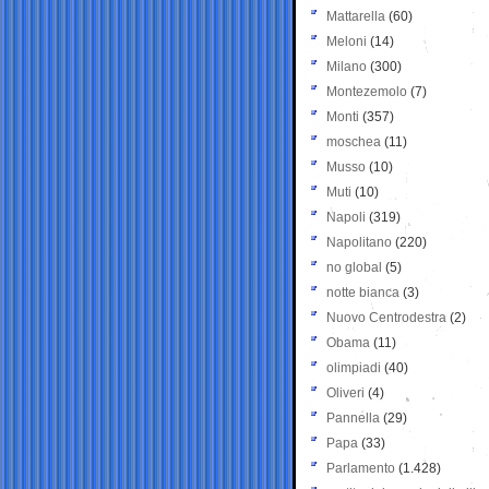
Mattarella
(60)
Meloni
(14)
Milano
(300)
Montezemolo
(7)
Monti
(357)
moschea
(11)
Musso
(10)
Muti
(10)
Napoli
(319)
Napolitano
(220)
no global
(5)
notte bianca
(3)
Nuovo Centrodestra
(2)
Obama
(11)
olimpiadi
(40)
Oliveri
(4)
Pannella
(29)
Papa
(33)
Parlamento
(1.428)