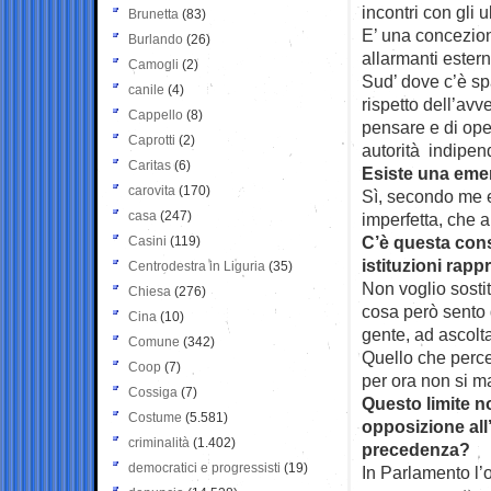
incontri con gli 
Brunetta
(83)
E’ una concezione
Burlando
(26)
allarmanti ester
Camogli
(2)
Sud’ dove c’è spa
canile
(4)
rispetto dell’avv
Cappello
(8)
pensare e di ope
Caprotti
(2)
autorità indipen
Caritas
(6)
Esiste una eme
carovita
(170)
Sì, secondo me e
casa
(247)
imperfetta, che 
C’è questa consa
Casini
(119)
istituzioni rapp
Centrodestra in Liguria
(35)
Non voglio sosti
Chiesa
(276)
cosa però sento 
Cina
(10)
gente, ad ascolta
Comune
(342)
Quello che perce
Coop
(7)
per ora non si m
Cossiga
(7)
Questo limite 
Costume
(5.581)
opposizione all
criminalità
(1.402)
precedenza?
democratici e progressisti
(19)
In Parlamento l’