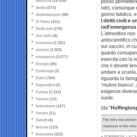
denuncia
(14.528)
posso permettere,
ndr), comunque n
destra
(573)
giorno fatidico, 
destradipopolo
(99)
I diritti civili
Di Pietro
(101)
nell’emergenza
Diritti civili
(276)
L’atmosfera non 
don Gallo
(9)
antiscientifico c
economia
(2.331)
sui vaccini, in c
elezioni
(3.303)
quanto consapevo
emergenza
(3.077)
esercita con la re
Energia
(45)
che li dovete t
Esselunga
(2)
andare a scuola.
riguarda la fami
Esteri
(784)
‘mulino bianco’, 
Eugenetica
(3)
esigenze divers
Europa
(1.314)
vuole.
Fassino
(13)
federalismo
(167)
(da “
Huffington
Ferrara
(21)
This entry was posted 
Ferretti
(6)
responses to this entr
ferrovie
(133)
finanziaria
(325)
«
SORPRESA: LA CAM