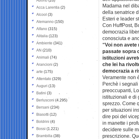
Aborto
(20)
Madama nel diba
Acca Larentia
(2)
della senatrice d
Alcool
(3)
Esteri e leader s
Alemanno
(150)
Con HuffPost, Bo
Alfano
(315)
democrazia libe
Alitalia
(123)
conosciuta e anch
Ambiente
(341)
“Voi non avete ri
AN
(210)
passate sopra c
istituzioni avre
Animali
(74)
che lei ha rivol
Arancioni
(2)
democrazia a r
arte
(175)
Veramente non è
Attentato
(329)
Perchè i segnali
Auguri
(13)
preoccupanti, Lo
Batini
(3)
istituzionali e d
Berlusconi
(4.295)
sprezzo. Come qu
Bersani
(234)
per situazioni in
Biasotti
(12)
dire poi del vic
Boldrini
(4)
in manette i prof
Bossi
(1.221)
decidere sulle ma
prescrizione. Que
Brambilla
(38)