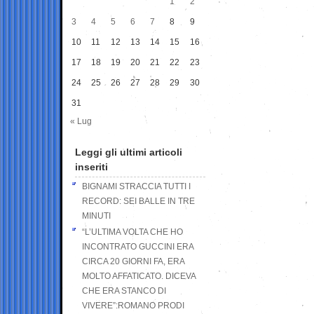
1
2
3
4
5
6
7
8
9
10
11
12
13
14
15
16
17
18
19
20
21
22
23
24
25
26
27
28
29
30
31
« Lug
Leggi gli ultimi articoli
inseriti
BIGNAMI STRACCIA TUTTI I
RECORD: SEI BALLE IN TRE
MINUTI
“L’ULTIMA VOLTA CHE HO
INCONTRATO GUCCINI ERA
CIRCA 20 GIORNI FA, ERA
MOLTO AFFATICATO. DICEVA
CHE ERA STANCO DI
VIVERE”:ROMANO PRODI