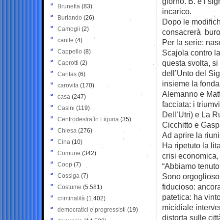
giorno. B. e i si
Brunetta
(83)
incarico.
Burlando
(26)
Dopo le modifiche
Camogli
(2)
consacrerà buroc
canile
(4)
Per la serie: nas
Cappello
(8)
Scajola contro la
questa svolta, si
Caprotti
(2)
dell’Unto del Si
Caritas
(6)
insieme la fondaz
carovita
(170)
Alemanno e Matte
casa
(247)
facciata: i triu
Casini
(119)
Dell’Utri) e La R
Centrodestra in Liguria
(35)
Cicchitto e Gaspa
Chiesa
(276)
Ad aprire la riun
Cina
(10)
Ha ripetuto la li
Comune
(342)
crisi economica,
Coop
(7)
“Abbiamo tenuto 
Sono orgoglioso 
Cossiga
(7)
fiducioso: ancora
Costume
(5.581)
patetica: ha vin
criminalità
(1.402)
micidiale interv
democratici e progressisti
(19)
distorta sulle ci