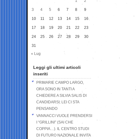
1
2
3
4
5
6
7
8
9
10
11
12
13
14
15
16
17
18
19
20
21
22
23
24
25
26
27
28
29
30
31
« Lug
Leggi gli ultimi articoli
inseriti
PRIMARIE CAMPO LARGO,
ORA SONO IN TANTI A
CHIEDERE A SILVIA SALIS DI
CANDIDARSI: LEI CI STA
PENSANDO
VANNACCI VUOLE PRENDERSI
I “GRILLINI” (SAI CHE
COPPIA…). IL CENTRO STUDI
DI FUTURO NAZIONALE INVITA