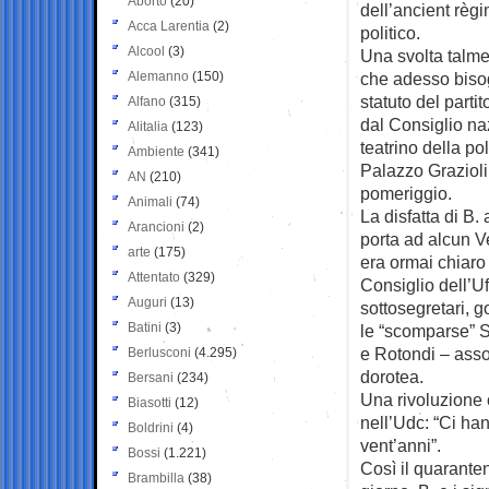
Aborto
(20)
dell’ancient règi
Acca Larentia
(2)
politico.
Alcool
(3)
Una svolta talmen
Alemanno
(150)
che adesso biso
statuto del partito
Alfano
(315)
dal Consiglio na
Alitalia
(123)
teatrino della pol
Ambiente
(341)
Palazzo Grazioli, 
AN
(210)
pomeriggio.
Animali
(74)
La disfatta di B.
Arancioni
(2)
porta ad alcun V
arte
(175)
era ormai chiaro 
Attentato
(329)
Consiglio dell’Uf
Auguri
(13)
sottosegretari, g
Batini
(3)
le “scomparse” S
e Rotondi – asso
Berlusconi
(4.295)
dorotea.
Bersani
(234)
Una rivoluzione 
Biasotti
(12)
nell’Udc: “Ci ha
Boldrini
(4)
vent’anni”.
Bossi
(1.221)
Così il quarante
Brambilla
(38)