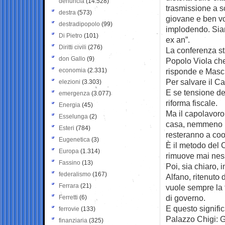
denuncia
(14.528)
trasmissione a sc
destra
(573)
giovane e ben vol
destradipopolo
(99)
implodendo. Siamo
Di Pietro
(101)
ex an”.
Diritti civili
(276)
La conferenza st
don Gallo
(9)
Popolo Viola che
economia
(2.331)
risponde e Masci
Per salvare il Ca
elezioni
(3.303)
E se tensione de
emergenza
(3.077)
riforma fiscale.
Energia
(45)
Ma il capolavoro
Esselunga
(2)
casa, nemmeno il
Esteri
(784)
resteranno a coo
Eugenetica
(3)
È il metodo del 
Europa
(1.314)
rimuove mai nes
Fassino
(13)
Poi, sia chiaro, 
federalismo
(167)
Alfano, ritenuto
Ferrara
(21)
vuole sempre la t
di governo.
Ferretti
(6)
E questo signific
ferrovie
(133)
Palazzo Chigi: Gi
finanziaria
(325)