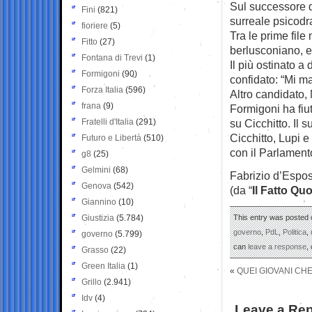
Sul successore d
Fini
(821)
surreale psicod
fioriere
(5)
Tra le prime file
Fitto
(27)
berlusconiano, e 
Fontana di Trevi
(1)
Il più ostinato a
Formigoni
(90)
confidato: “Mi m
Forza Italia
(596)
Altro candidato, 
frana
(9)
Formigoni ha fiut
Fratelli d'Italia
(291)
su Cicchitto. Il 
Cicchitto, Lupi e
Futuro e Libertà
(510)
con il Parlament
g8
(25)
Gelmini
(68)
Fabrizio d’Espos
Genova
(542)
(da “
Il Fatto Qu
Giannino
(10)
Giustizia
(5.784)
This entry was posted o
governo
,
PdL
,
Politica
,
governo
(5.799)
can
leave a response
,
Grasso
(22)
Green Italia
(1)
«
QUEI GIOVANI CH
Grillo
(2.941)
Idv
(4)
Leave a Rep