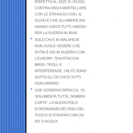
RISPETTO AL 2025, E I RUSSI
CONTINUANO A MARTELLARE
CON LE STRAGI DI CIVILI. IL
GUAIO È CHE GLI AMERICANI
HANNO USATO TUTTI I MISSILI
PER LA GUERRA IN IRAN
SOLO CHI È IN MALAFEDE
NON VUOLE VEDERE CHE
PUTIN È GIÀ IN GUERRA CON
L’EUROPA: TRA ATTACCHI
IBRIDI, TROLL E
INTERFERENZE, I BLITZ SONO
SOTTO GLI OCCHI DI TUTTI
OGNI GIORNO
CHE GOVERNO PATACCA. “SI
SFILAMENTA TUTTA, SEMBRA
CARTA”. LA NUOVA POLO
D’ORDINANZA DEI VIGILI DEL
FUOCO SI STRAPPA CON UN
PO’ D’ACQUA