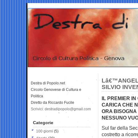
Lâ€™ANGEL
Destra di Popolo.net
SILVIO INV
Circolo Genovese di Cultura e
Politica
IL PREMIER I
Diretto da Riccardo Fucile
CARICA CHE N
Scrivici: destradipopolo@gmail.com
ORA BISOGNA 
NESSUNO VUOL
Categorie
Sul far della Se
100 giorni
(5)
costretto a ricor