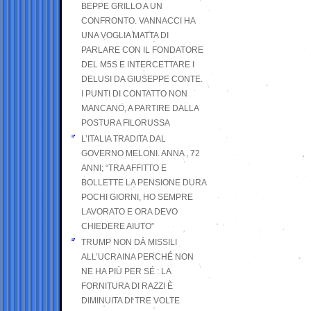
BEPPE GRILLO A UN
CONFRONTO. VANNACCI HA
UNA VOGLIA MATTA DI
PARLARE CON IL FONDATORE
DEL M5S E INTERCETTARE I
DELUSI DA GIUSEPPE CONTE.
I PUNTI DI CONTATTO NON
MANCANO, A PARTIRE DALLA
POSTURA FILORUSSA
L’ITALIA TRADITA DAL
GOVERNO MELONI. ANNA , 72
ANNI; “TRA AFFITTO E
BOLLETTE LA PENSIONE DURA
POCHI GIORNI, HO SEMPRE
LAVORATO E ORA DEVO
CHIEDERE AIUTO”
TRUMP NON DÀ MISSILI
ALL’UCRAINA PERCHÉ NON
NE HA PIÙ PER SÉ : LA
FORNITURA DI RAZZI È
DIMINUITA DI TRE VOLTE