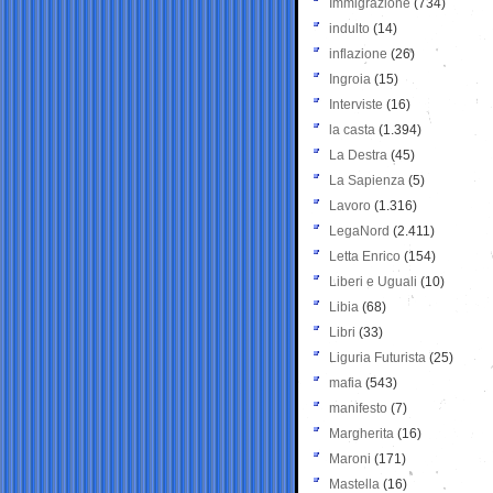
Immigrazione
(734)
indulto
(14)
inflazione
(26)
Ingroia
(15)
Interviste
(16)
la casta
(1.394)
La Destra
(45)
La Sapienza
(5)
Lavoro
(1.316)
LegaNord
(2.411)
Letta Enrico
(154)
Liberi e Uguali
(10)
Libia
(68)
Libri
(33)
Liguria Futurista
(25)
mafia
(543)
manifesto
(7)
Margherita
(16)
Maroni
(171)
Mastella
(16)