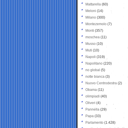
Mattarella
(60)
Meloni
(14)
Milano
(300)
Montezemolo
(7)
Monti
(357)
moschea
(11)
Musso
(10)
Muti
(10)
Napoli
(319)
Napolitano
(220)
no global
(5)
notte bianca
(3)
Nuovo Centrodestra
(2)
Obama
(11)
olimpiadi
(40)
Oliveri
(4)
Pannella
(29)
Papa
(33)
Parlamento
(1.428)