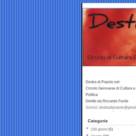
Destra di Popolo.net
Circolo Genovese di Cultura e
Politica
Diretto da Riccardo Fucile
Scrivici: destradipopolo@gma
Categorie
100 giorni
(5)