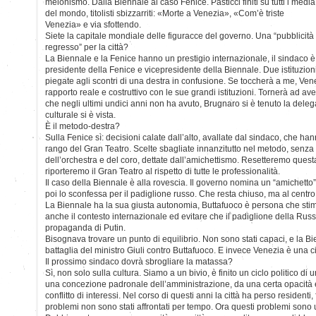
melonismo. Dalla Biennale al caso Fenice. Pasticci finiti su tutti i media
del mondo, titolisti sbizzarriti: «Morte a Venezia», «Com’è triste
Venezia» e via sfottendo.
Siete la capitale mondiale delle figuracce del governo. Una “pubblicità
regresso” per la città?
La Biennale e la Fenice hanno un prestigio internazionale, il sindaco è
presidente della Fenice e vicepresidente della Biennale. Due istituzi
piegate agli scontri di una destra in confusione. Se toccherà a me, Ve
rapporto reale e costruttivo con le sue grandi istituzioni. Tornerà ad av
che negli ultimi undici anni non ha avuto, Brugnaro si è tenuto la delega
culturale si è vista.
È il metodo-destra?
Sulla Fenice sì: decisioni calate dall’alto, avallate dal sindaco, che han
rango del Gran Teatro. Scelte sbagliate innanzitutto nel metodo, senza
dell’orchestra e del coro, dettate dall’amichettismo. Resetteremo ques
riporteremo il Gran Teatro al rispetto di tutte le professionalità.
Il caso della Biennale è alla rovescia. Il governo nomina un “amichetto”
poi lo sconfessa per il padiglione russo. Che resta chiuso, ma al centr
La Biennale ha la sua giusta autonomia, Buttafuoco è persona che st
anche il contesto internazionale ed evitare che il padiglione della Rus
propaganda di Putin.
Bisognava trovare un punto di equilibrio. Non sono stati capaci, e la B
battaglia del ministro Giuli contro Buttafuoco. E invece Venezia è una ci
Il prossimo sindaco dovrà sbrogliare la matassa?
Sì, non solo sulla cultura. Siamo a un bivio, è finito un ciclo politico di
una concezione padronale dell’amministrazione, da una certa opacità 
conflitto di interessi. Nel corso di questi anni la città ha perso residenti,
problemi non sono stati affrontati per tempo. Ora questi problemi sono 