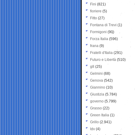
Fini
(821)
fioriere
(5)
Fitto
(27)
Fontana di Trevi
(1)
Formigoni
(90)
Forza Italia
(596)
frana
(9)
Fratelli d'Italia
(291)
Futuro e Libertà
(510)
g8
(25)
Gelmini
(68)
Genova
(542)
Giannino
(10)
Giustizia
(5.784)
governo
(5.799)
Grasso
(22)
Green Italia
(1)
Grillo
(2.941)
Idv
(4)