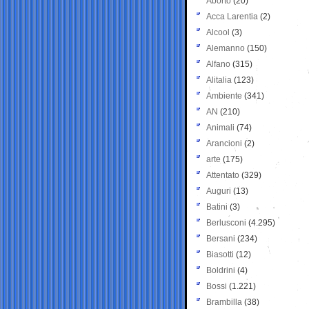
Aborto
(20)
Acca Larentia
(2)
Alcool
(3)
Alemanno
(150)
Alfano
(315)
Alitalia
(123)
Ambiente
(341)
AN
(210)
Animali
(74)
Arancioni
(2)
arte
(175)
Attentato
(329)
Auguri
(13)
Batini
(3)
Berlusconi
(4.295)
Bersani
(234)
Biasotti
(12)
Boldrini
(4)
Bossi
(1.221)
Brambilla
(38)