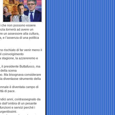
oni che non possono essere
nezia tornerà ad avere un
ere un assessore alla cultura,
, e l’assenza di una politica
no rischiato di far venir meno il
 il coinvolgimento
ta stagione, la azzereremo e
, il presidente Buttafuoco, ma
o della scena
imo. Ma bisognava considerare
sia diventasse strumento della
iennale è diventata campo di
ttà di pace.
 undici anni, contrassegnato da
e dall’ombra di un pesante
 funzioni e servizi perché i
urgentissimi.