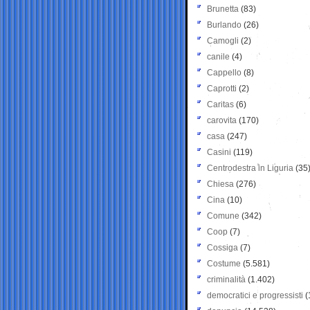
Brunetta
(83)
Burlando
(26)
Camogli
(2)
canile
(4)
Cappello
(8)
Caprotti
(2)
Caritas
(6)
carovita
(170)
casa
(247)
Casini
(119)
Centrodestra in Liguria
(35
Chiesa
(276)
Cina
(10)
Comune
(342)
Coop
(7)
Cossiga
(7)
Costume
(5.581)
criminalità
(1.402)
democratici e progressisti
(