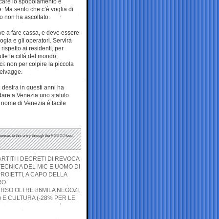
ccare lo spopolamento e
ie. Ma sento che c’è voglia di
ro non ha ascoltato.
serve a fare cassa, e deve essere
gia e gli operatori. Servirà
rispetto ai residenti, per
tte le città del mondo,
ci: non per colpire la piccola
selvagge.
 destra in questi anni ha
dare a Venezia uno statuto
l nome di Venezia è facile
ponses to this entry through the
RSS 2.0
feed.
RTITI I DECRETI DI REVOCA
ECNICA DEL MIC E UOMO DI
ROIETTI, A CAPO DELLA
RO
PERSO OLTRE 86MILA NEGOZI.
À) E CULTURA (-28% PER LE