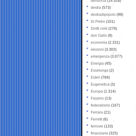
denuncia
(14.528)
destra
(573)
destradipopolo
(99)
Di Pietro
(101)
Diritti civili
(276)
don Gallo
(9)
economia
(2.331)
elezioni
(3.303)
emergenza
(3.077)
Energia
(45)
Esselunga
(2)
Esteri
(784)
Eugenetica
(3)
Europa
(1.314)
Fassino
(13)
federalismo
(167)
Ferrara
(21)
Ferretti
(6)
ferrovie
(133)
finanziaria
(325)