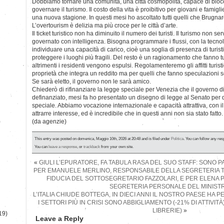
Dobbiamo tornare una comunità, una città cosmopolita, capace di blo
governare il turismo. Il costo della vita è proibitivo per giovani e famigl
una nuova stagione. In questi mesi ho ascoltato tutti quelli che Brugna
L’overtourism è delizia ma più croce per le città d’arte.
Il ticket turistico non ha diminuito il numero dei turisti. Il turismo non 
governato con intelligenza. Bisogna programmare i flussi, con la tecnolo
individuare una capacità di carico, cioè una soglia di presenza di turisti 
proteggere i luoghi più fragili. Del resto è un ragionamento che fanno tu
altrimenti i residenti vengono espulsi. Regolamenteremo gli affitti turisti
proprietà che integra un reddito ma per quelli che fanno speculazioni 
Se sarà eletto, il governo non le sarà amico.
Chiederò di rifinanziare la legge speciale per Venezia che il governo di
definanziato, mesi fa ho presentato un disegno di legge al Senato per 
speciale. Abbiamo vocazione internazionale e capacità attrattiva, con i
attrarre interesse, ed è incredibile che in questi anni non sia stato fatto.
)
(da agenzie)
This entry was posted on domenica, Maggio 10th, 2026 at 20:48 and is filed under
Politica
. You can follow any res
You can
leave a response
, or
trackback
from your own site.
«
GIULI L’EPURATORE, FA TABULA RASA DEL SUO STAFF: SONO PA
PER EMANUELE MERLINO, RESPONSABILE DELLA SEGRETERIA T
FIDUCIA DEL SOTTOSEGRETARIO FAZZOLARI, E PER ELENA P
SEGRETERIA PERSONALE DEL MINIST
L’ITALIA CHIUDE BOTTEGA, IN DIECI ANNI IL NOSTRO PAESE HA 
I SETTORI PIÙ IN CRISI SONO ABBIGLIAMENTO (-21% DI ATTIVIT
LIBRERIE)
»
19)
Leave a Reply