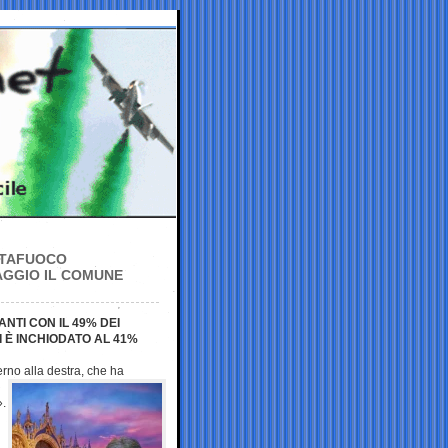
UTTAFUOCO
AGGIO IL COMUNE
NTI CON IL 49% DEI
 È INCHIODATO AL 41%
erno alla destra,
che ha
».