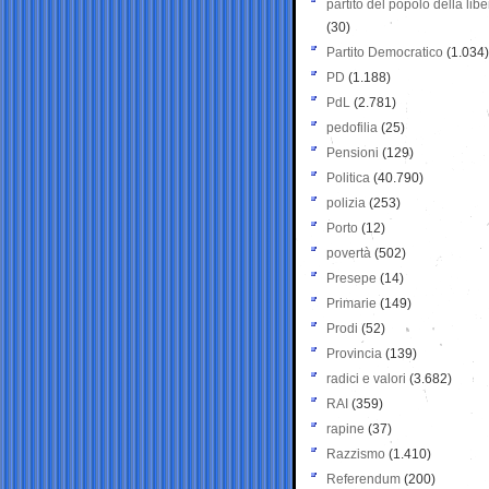
partito del popolo della libe
(30)
Partito Democratico
(1.034)
PD
(1.188)
PdL
(2.781)
pedofilia
(25)
Pensioni
(129)
Politica
(40.790)
polizia
(253)
Porto
(12)
povertà
(502)
Presepe
(14)
Primarie
(149)
Prodi
(52)
Provincia
(139)
radici e valori
(3.682)
RAI
(359)
rapine
(37)
Razzismo
(1.410)
Referendum
(200)