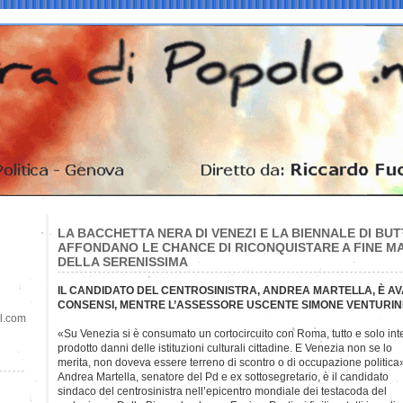
LA BACCHETTA NERA DI VENEZI E LA BIENNALE DI B
AFFONDANO LE CHANCE DI RICONQUISTARE A FINE M
DELLA SERENISSIMA
IL CANDIDATO DEL CENTROSINISTRA, ANDREA MARTELLA, È AVA
CONSENSI, MENTRE L’ASSESSORE USCENTE SIMONE VENTURINI
il.com
«Su Venezia si è consumato un cortocircuito con Roma, tutto e solo int
prodotto danni delle istituzioni culturali cittadine. E Venezia non se lo
merita, non doveva essere terreno di scontro o di occupazione politica
Andrea Martella, senatore del Pd e ex sottosegretario, è il candidato
sindaco del centrosinistra nell’epicentro mondiale dei testacoda del