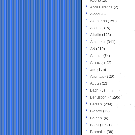
Aborto
(20)
Acca Larentia
(2)
Alcool
(3)
Alemanno
(150)
Alfano
(315)
Alitalia
(123)
Ambiente
(341)
AN
(210)
Animali
(74)
Arancioni
(2)
arte
(175)
Attentato
(329)
Auguri
(13)
Batini
(3)
Berlusconi
(4.295)
Bersani
(234)
Biasotti
(12)
Boldrini
(4)
Bossi
(1.221)
Brambilla
(38)