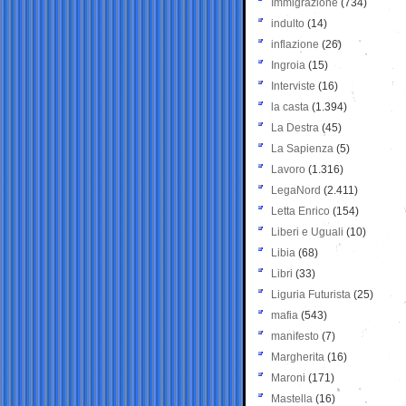
Immigrazione
(734)
indulto
(14)
inflazione
(26)
Ingroia
(15)
Interviste
(16)
la casta
(1.394)
La Destra
(45)
La Sapienza
(5)
Lavoro
(1.316)
LegaNord
(2.411)
Letta Enrico
(154)
Liberi e Uguali
(10)
Libia
(68)
Libri
(33)
Liguria Futurista
(25)
mafia
(543)
manifesto
(7)
Margherita
(16)
Maroni
(171)
Mastella
(16)