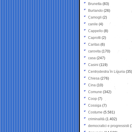
Brunetta
(83)
Burlando
(26)
Camogli
(2)
canile
(4)
Cappello
(8)
Caprotti
(2)
Caritas
(6)
carovita
(170)
casa
(247)
Casini
(119)
Centrodestra in Liguria
(35
Chiesa
(276)
Cina
(10)
Comune
(342)
Coop
(7)
Cossiga
(7)
Costume
(5.581)
criminalità
(1.402)
democratici e progressisti
(