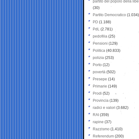
partito del popolo della libe
(30)
Partito Democratico
(1.034)
PD
(1.188)
PdL
(2.781)
pedofilia
(25)
Pensioni
(129)
Politica
(40.833)
polizia
(253)
Porto
(12)
povertà
(502)
Presepe
(14)
Primarie
(149)
Prodi
(52)
Provincia
(139)
radici e valori
(3.682)
RAI
(359)
rapine
(37)
Razzismo
(1.410)
Referendum
(200)