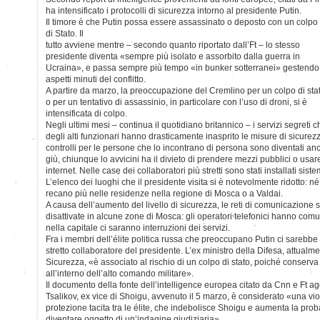
ha intensificato i protocolli di sicurezza intorno al presidente Putin.
Il timore è che Putin possa essere assassinato o deposto con un colpo
di Stato. Il
tutto avviene mentre – secondo quanto riportato dall’Ft – lo stesso
presidente diventa «sempre più isolato e assorbito dalla guerra in
Ucraina», e passa sempre più tempo «in bunker sotterranei» gestendo
aspetti minuti del conflitto.
A partire da marzo, la preoccupazione del Cremlino per un colpo di sta
o per un tentativo di assassinio, in particolare con l’uso di droni, si è
intensificata di colpo.
Negli ultimi mesi – continua il quotidiano britannico – i servizi segreti 
degli alti funzionari hanno drasticamente inasprito le misure di sicurezz
controlli per le persone che lo incontrano di persona sono diventati anc
giù, chiunque lo avvicini ha il divieto di prendere mezzi pubblici o usar
internet. Nelle case dei collaboratori più stretti sono stati installati sist
L’elenco dei luoghi che il presidente visita si è notevolmente ridotto: né 
recano più nelle residenze nella regione di Mosca o a Valdai.
A causa dell’aumento del livello di sicurezza, le reti di comunicazion
disattivate in alcune zone di Mosca: gli operatori telefonici hanno com
nella capitale ci saranno interruzioni dei servizi.
Fra i membri dell’élite politica russa che preoccupano Putin ci sarebb
stretto collaboratore del presidente. L’ex ministro della Difesa, attualm
Sicurezza, «è associato al rischio di un colpo di stato, poiché conserv
all’interno dell’alto comando militare».
Il documento della fonte dell’intelligence europea citato da Cnn e Ft a
Tsalikov, ex vice di Shoigu, avvenuto il 5 marzo, è considerato «una vio
protezione tacita tra le élite, che indebolisce Shoigu e aumenta la prob
diventare oggetto di un’indagine giudiziaria»