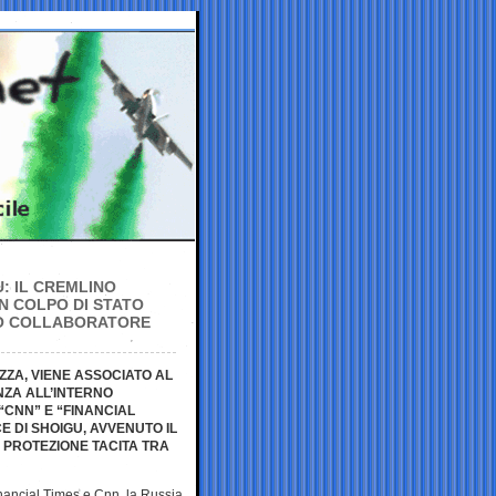
U: IL CREMLINO
N COLPO DI STATO
TO COLLABORATORE
ZZA, VIENE ASSOCIATO AL
NZA ALL’INTERNO
“CNN” E “FINANCIAL
E DI SHOIGU, AVVENUTO IL
 PROTEZIONE TACITA TRA
inancial Times e
Cnn, la Russia