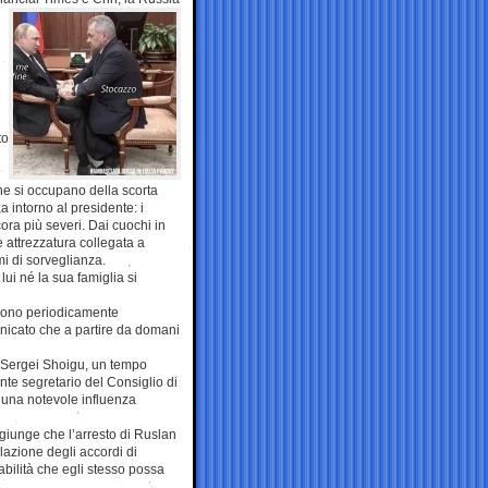
to
che si occupano della scorta
a intorno al presidente: i
ora più severi. Dai cuochi in
e attrezzatura collegata a
emi di sorveglianza.
lui né la sua famiglia si
e sono periodicamente
unicato che a partire da domani
e Sergei Shoigu, un tempo
ente segretario del Consiglio di
a una notevole influenza
ggiunge che l’arresto di Ruslan
lazione degli accordi di
abilità che egli stesso possa