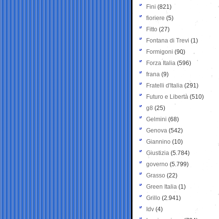
Fini
(821)
fioriere
(5)
Fitto
(27)
Fontana di Trevi
(1)
Formigoni
(90)
Forza Italia
(596)
frana
(9)
Fratelli d'Italia
(291)
Futuro e Libertà
(510)
g8
(25)
Gelmini
(68)
Genova
(542)
Giannino
(10)
Giustizia
(5.784)
governo
(5.799)
Grasso
(22)
Green Italia
(1)
Grillo
(2.941)
Idv
(4)