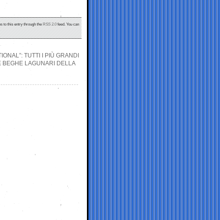
s to this entry through the
RSS 2.0
feed. You can
ONAL”: TUTTI I PIÙ GRANDI
E BEGHE LAGUNARI DELLA