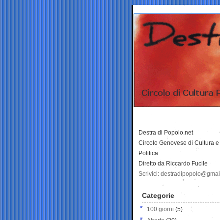
Destra di Popolo.net
Circolo Genovese di Cultura e
Politica
Diretto da Riccardo Fucile
Scrivici: destradipopolo@gma
Categorie
100 giorni
(5)