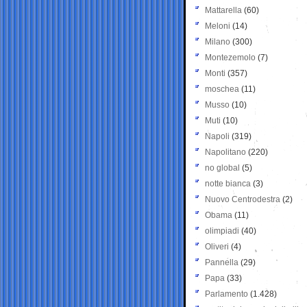
Mattarella
(60)
Meloni
(14)
Milano
(300)
Montezemolo
(7)
Monti
(357)
moschea
(11)
Musso
(10)
Muti
(10)
Napoli
(319)
Napolitano
(220)
no global
(5)
notte bianca
(3)
Nuovo Centrodestra
(2)
Obama
(11)
olimpiadi
(40)
Oliveri
(4)
Pannella
(29)
Papa
(33)
Parlamento
(1.428)