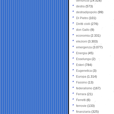
denuncia
(14.528)
destra
(573)
destradipopolo
(99)
Di Pietro
(101)
Diritti civili
(276)
don Gallo
(9)
economia
(2.331)
elezioni
(3.303)
emergenza
(3.077)
Energia
(45)
Esselunga
(2)
Esteri
(784)
Eugenetica
(3)
Europa
(1.314)
Fassino
(13)
federalismo
(167)
Ferrara
(21)
Ferretti
(6)
ferrovie
(133)
finanziaria
(325)