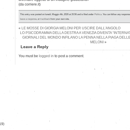
(da corriere.it)
This entry was posted on lunedì, Maggio 4th, 2026 at 20:56 and is filed under
Politica
. You can follow any response
leave a response
, or
trackback
from your own site.
«
LE MOSSE DI GIORGIA MELONI PER USCIRE DALL’ANGOLO
LO PSICODRAMMA DELLA DESTRA A VENEZIA DIVENTA “INTERNATI
GIORNALI DEL MONDO INFILANO LA PENNA NELLA PIAGA DELL
MELONI
»
Leave a Reply
You must be
logged in
to post a comment.
)
19)