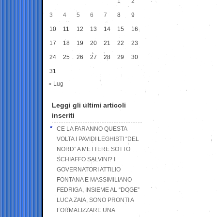
1
2
3
4
5
6
7
8
9
10
11
12
13
14
15
16
17
18
19
20
21
22
23
24
25
26
27
28
29
30
31
« Lug
Leggi gli ultimi articoli
inseriti
CE LA FARANNO QUESTA
VOLTA I PAVIDI LEGHISTI “DEL
NORD” A METTERE SOTTO
SCHIAFFO SALVINI? I
GOVERNATORI ATTILIO
FONTANA E MASSIMILIANO
FEDRIGA, INSIEME AL “DOGE”
LUCA ZAIA, SONO PRONTI A
FORMALIZZARE UNA