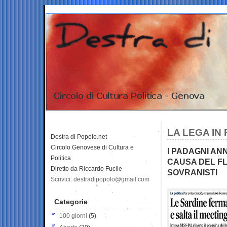
LA LEGA IN
Destra di Popolo.net
Circolo Genovese di Cultura e
I PADAGNI AN
Politica
CAUSA DEL F
Diretto da Riccardo Fucile
SOVRANISTI
Scrivici: destradipopolo@gmail.com
Categorie
100 giorni
(5)