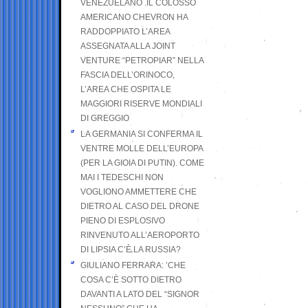
VENEZUELANO .IL COLOSSO
AMERICANO CHEVRON HA
RADDOPPIATO L’AREA
ASSEGNATA ALLA JOINT
VENTURE “PETROPIAR” NELLA
FASCIA DELL’ORINOCO,
L’AREA CHE OSPITA LE
MAGGIORI RISERVE MONDIALI
DI GREGGIO
LA GERMANIA SI CONFERMA IL
VENTRE MOLLE DELL’EUROPA
(PER LA GIOIA DI PUTIN). COME
MAI I TEDESCHI NON
VOGLIONO AMMETTERE CHE
DIETRO AL CASO DEL DRONE
PIENO DI ESPLOSIVO
RINVENUTO ALL’AEROPORTO
DI LIPSIA C’È LA RUSSIA?
GIULIANO FERRARA: ’CHE
COSA C’È SOTTO DIETRO
DAVANTI A LATO DEL “SIGNOR