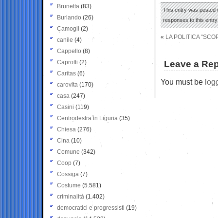
Brunetta
(83)
This entry was posted o
Burlando
(26)
responses to this entr
Camogli
(2)
«
LA POLITICA “SCO
canile
(4)
Cappello
(8)
Caprotti
(2)
Leave a Rep
Caritas
(6)
You must be
log
carovita
(170)
casa
(247)
Casini
(119)
Centrodestra in Liguria
(35)
Chiesa
(276)
Cina
(10)
Comune
(342)
Coop
(7)
Cossiga
(7)
Costume
(5.581)
criminalità
(1.402)
democratici e progressisti
(19)