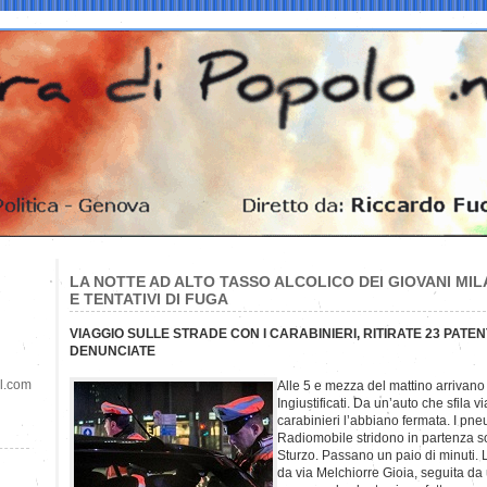
LA NOTTE AD ALTO TASSO ALCOLICO DEI GIOVANI MILA
E TENTATIVI DI FUGA
VIAGGIO SULLE STRADE CON I CARABINIERI, RITIRATE 23 PATEN
DENUNCIATE
il.com
Alle 5 e mezza del mattino arrivano gl
Ingiustificati. Da un’auto che sfila 
carabinieri l’abbiano fermata. I pne
Radiomobile stridono in partenza sot
Sturzo. Passano un paio di minuti. L
da via Melchiorre Gioia, seguita da