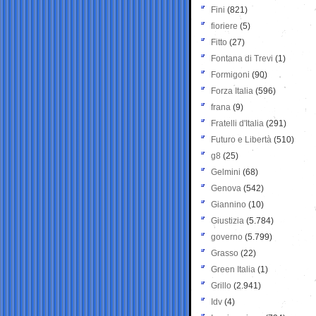
Fini
(821)
fioriere
(5)
Fitto
(27)
Fontana di Trevi
(1)
Formigoni
(90)
Forza Italia
(596)
frana
(9)
Fratelli d'Italia
(291)
Futuro e Libertà
(510)
g8
(25)
Gelmini
(68)
Genova
(542)
Giannino
(10)
Giustizia
(5.784)
governo
(5.799)
Grasso
(22)
Green Italia
(1)
Grillo
(2.941)
Idv
(4)