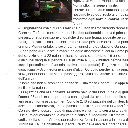
ragazza al volante viene fatta accom
Non molto, ma sopra il limite.
Perchè da quell’auto abbiano sputat
nessuno lo spiega: resterà un pezzet
trasforma ogni notte di controlli in s
Milano.
«Bisognerebbe che tutti capissero che qui non stiamo facendo repressio
Carmine Elefante, comandante del Nucleo radiomobile – ma è prima di 
prevenzione, prevenzione di qualche disgrazia legata a queste perso
Birilli, torce sull’asfalto, bastoni luminosi. Due posti di controllo. La pr
cimitero Monumentale, la seconda nel tunnel che da stazione Garibaldi 
Buona parte di chi esce in macchina dalle discoteche di corso Como pass
del servizio sale a 23 patenti ritirate, sei auto sequestrate, 16 person
d’alcol nel sangue superiore a 0,8 (il limite è 0,5), 7 multate perchè nell
caso il procedimento è amministrativo, e non penale). Ragazze in pell
giustificarsi: «Uso medicine a base d’alcol. Guido io perchè la mia am
sta» (abbandonata sul sedile passeggero, l’alito che anche a distanza
dell’amica).
L’uomo che non si scompone anche se il suo tasso è sopra l’1 e appen
restituito la patente.
La ragazzina che alla richiesta se abbia bevuto tira fuori un paio di gr
l’uomo, 35 anni, mai un problema con la giustizia, che a bordo della s
fermarsi di fronte ai carabinieri. Sono le 2,40 sul piazzale del cimiter
accelera all’improvviso, urta la paletta dei militari, aumenta la velocità
Cenisio, dove tocca un paio di macchine e si schianta con una terza di
Due auto dei carabinieri lo avevano di fatto già raggiunto. Etilometro: 
codice della strada. Arresto per resistenza. Notte in caserma in attesa d
Tribunale. Fa una chiamata al padre. L’auto deve venire a riprendersela 