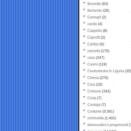
Brunetta
(83)
Burlando
(26)
Camogli
(2)
canile
(4)
Cappello
(8)
Caprotti
(2)
Caritas
(6)
carovita
(170)
casa
(247)
Casini
(119)
Centrodestra in Liguria
(35
Chiesa
(276)
Cina
(10)
Comune
(342)
Coop
(7)
Cossiga
(7)
Costume
(5.581)
criminalità
(1.402)
democratici e progressisti
(