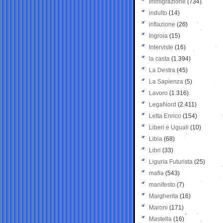
Immigrazione
(734)
indulto
(14)
inflazione
(26)
Ingroia
(15)
Interviste
(16)
la casta
(1.394)
La Destra
(45)
La Sapienza
(5)
Lavoro
(1.316)
LegaNord
(2.411)
Letta Enrico
(154)
Liberi e Uguali
(10)
Libia
(68)
Libri
(33)
Liguria Futurista
(25)
mafia
(543)
manifesto
(7)
Margherita
(16)
Maroni
(171)
Mastella
(16)