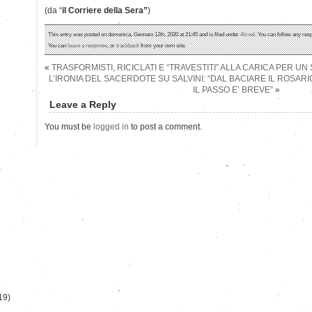
(da “
il Corriere della Sera”
)
This entry was posted on domenica, Gennaio 12th, 2020 at 21:45 and is filed under
Alcool
. You can follow any res
You can
leave a response
, or
trackback
from your own site.
«
TRASFORMISTI, RICICLATI E “TRAVESTITI” ALLA CARICA PER UN
L’IRONIA DEL SACERDOTE SU SALVINI: “DAL BACIARE IL ROSARI
IL PASSO E’ BREVE”
»
Leave a Reply
You must be
logged in
to post a comment.
)
19)