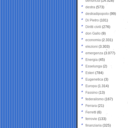
denuncia
(14.528)
destra
(573)
destradipopolo
(99)
Di Pietro
(101)
Diritti civili
(276)
don Gallo
(9)
economia
(2.331)
elezioni
(3.303)
emergenza
(3.077)
Energia
(45)
Esselunga
(2)
Esteri
(784)
Eugenetica
(3)
Europa
(1.314)
Fassino
(13)
federalismo
(167)
Ferrara
(21)
Ferretti
(6)
ferrovie
(133)
finanziaria
(325)