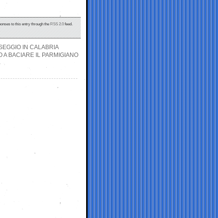
ponses to this entry through the
RSS 2.0
feed.
 SEGGIO IN CALABRIA
O A BACIARE IL PARMIGIANO