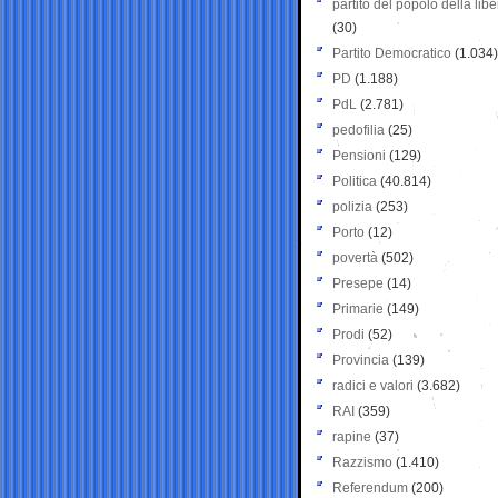
partito del popolo della libe
(30)
Partito Democratico
(1.034)
PD
(1.188)
PdL
(2.781)
pedofilia
(25)
Pensioni
(129)
Politica
(40.814)
polizia
(253)
Porto
(12)
povertà
(502)
Presepe
(14)
Primarie
(149)
Prodi
(52)
Provincia
(139)
radici e valori
(3.682)
RAI
(359)
rapine
(37)
Razzismo
(1.410)
Referendum
(200)