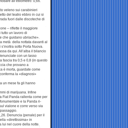
odare all’etilometro: 0,66.
o veleno sui carabinieri
to del teatro ebbro in cui si
trada fuori dalle discoteche di
ne – riflette il maggiore
tutto un lavoro di
ne che guidano ubriache».
ima metà della nottata davanti al
s’inoltra sotto Porta Nuova.
a da qui. All’alba il bilancio
e denunciate con un tasso
a fascia tra 0,5 e 0,8 (in questo
iccia che provano a
ica è morta, guardate come
 conferma la «diagnosi»
a un mese fa gli hanno
ammi di marijuana. Infine
ua Fiat Panda rallenta come per
o Monumentale e la Panda ri-
 sul vialone e corre verso via
 passaggio.
1,26. Denuncia (penale) per il
ella «direttissima» in
lui nel cuore della notte.