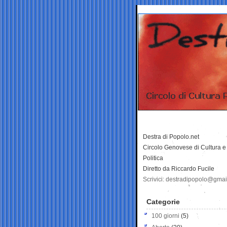
Destra di Popolo.net
Circolo Genovese di Cultura e
Politica
Diretto da Riccardo Fucile
Scrivici: destradipopolo@gma
Categorie
100 giorni
(5)