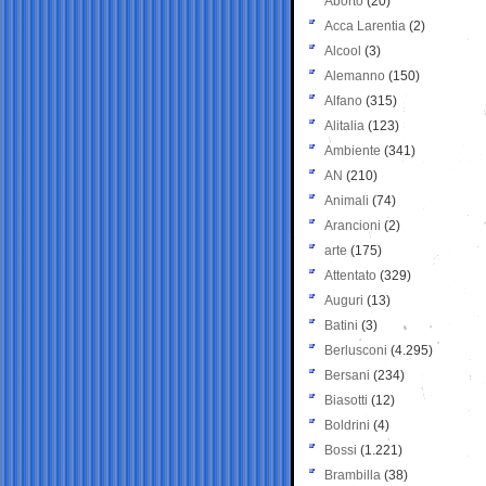
Aborto
(20)
Acca Larentia
(2)
Alcool
(3)
Alemanno
(150)
Alfano
(315)
Alitalia
(123)
Ambiente
(341)
AN
(210)
Animali
(74)
Arancioni
(2)
arte
(175)
Attentato
(329)
Auguri
(13)
Batini
(3)
Berlusconi
(4.295)
Bersani
(234)
Biasotti
(12)
Boldrini
(4)
Bossi
(1.221)
Brambilla
(38)