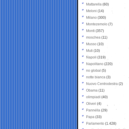
Mattarella
(60)
Meloni
(14)
Milano
(300)
Montezemolo
(7)
Monti
(357)
moschea
(11)
Musso
(10)
Muti
(10)
Napoli
(319)
Napolitano
(220)
no global
(5)
notte bianca
(3)
Nuovo Centrodestra
(2)
Obama
(11)
olimpiadi
(40)
Oliveri
(4)
Pannella
(29)
Papa
(33)
Parlamento
(1.428)