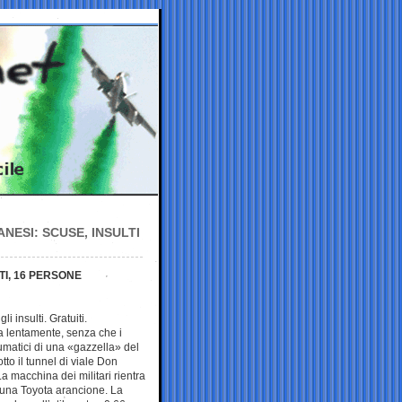
NESI: SCUSE, INSULTI
TI, 16 PERSONE
i insulti. Gratuiti.
via lentamente, senza che i
umatici di una «gazzella» del
to il tunnel di viale Don
a macchina dei militari rientra
 una Toyota arancione. La