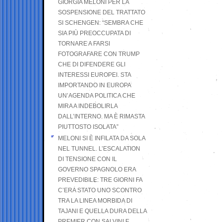
GIORGIA MELONI PER LA
SOSPENSIONE DEL TRATTATO
SI SCHENGEN: “SEMBRA CHE
SIA PIÙ PREOCCUPATA DI
TORNARE A FARSI
FOTOGRAFARE CON TRUMP
CHE DI DIFENDERE GLI
INTERESSI EUROPEI. STA
IMPORTANDO IN EUROPA
UN’AGENDA POLITICA CHE
MIRA A INDEBOLIRLA
DALL’INTERNO. MA È RIMASTA
PIUTTOSTO ISOLATA”
MELONI SI È INFILATA DA SOLA
NEL TUNNEL. L’ESCALATION
DI TENSIONE CON IL
GOVERNO SPAGNOLO ERA
PREVEDIBILE: TRE GIORNI FA
C’ERA STATO UNO SCONTRO
TRA LA LINEA MORBIDA DI
TAJANI E QUELLA DURA DELLA
PREMIER CON SALVINI E