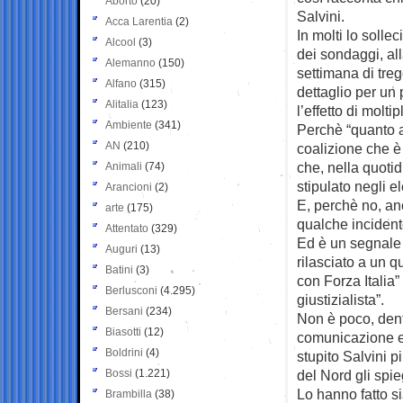
Aborto
(20)
Salvini.
Acca Larentia
(2)
In molti lo solle
Alcool
(3)
dei sondaggi, al
Alemanno
(150)
settimana di treg
Alfano
(315)
dettaglio per un
Alitalia
(123)
l’effetto di molti
Ambiente
(341)
Perchè “quanto a
AN
(210)
coalizione che è
che, nella quotid
Animali
(74)
stipulato negli el
Arancioni
(2)
E, perchè no, an
arte
(175)
qualche incidente
Attentato
(329)
Ed è un segnale 
Auguri
(13)
rilasciato a un 
Batini
(3)
con Forza Italia”
Berlusconi
(4.295)
giustizialista”.
Bersani
(234)
Non è poco, dent
Biasotti
(12)
comunicazione e 
Boldrini
(4)
stupito Salvini p
Bossi
(1.221)
del Nord gli spie
Lo hanno fatto si
Brambilla
(38)