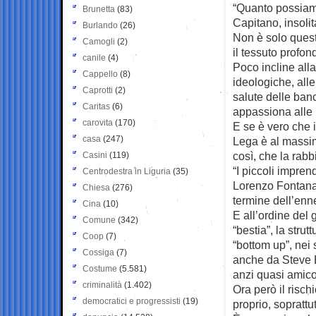
“Quanto possiamo
Brunetta
(83)
Capitano, insoli
Burlando
(26)
Non è solo quest
Camogli
(2)
il tessuto profon
canile
(4)
Poco incline alla
Cappello
(8)
ideologiche, alle
Caprotti
(2)
salute delle ban
Caritas
(6)
appassiona alle
carovita
(170)
E se è vero che 
casa
(247)
Lega è al massim
così, che la rab
Casini
(119)
“I piccoli impren
Centrodestra in Liguria
(35)
Lorenzo Fontana,
Chiesa
(276)
termine dell’enn
Cina
(10)
E all’ordine del
Comune
(342)
“bestia”, la strut
Coop
(7)
“bottom up”, nei
Cossiga
(7)
anche da Steve B
Costume
(5.581)
anzi quasi amico
criminalità
(1.402)
Ora però il rischi
democratici e progressisti
(19)
proprio, soprattu