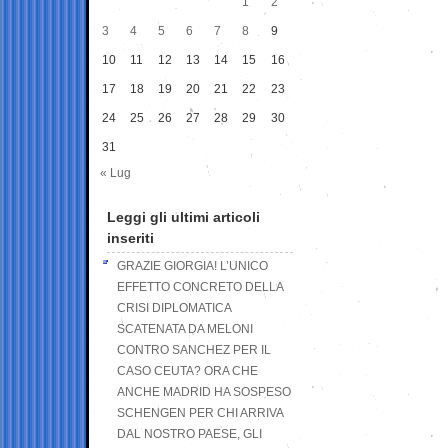
1
2
3
4
5
6
7
8
9
10
11
12
13
14
15
16
17
18
19
20
21
22
23
24
25
26
27
28
29
30
31
« Lug
Leggi gli ultimi articoli
inseriti
GRAZIE GIORGIA! L’UNICO
EFFETTO CONCRETO DELLA
CRISI DIPLOMATICA
SCATENATA DA MELONI
CONTRO SANCHEZ PER IL
CASO CEUTA? ORA CHE
ANCHE MADRID HA SOSPESO
SCHENGEN PER CHI ARRIVA
DAL NOSTRO PAESE, GLI