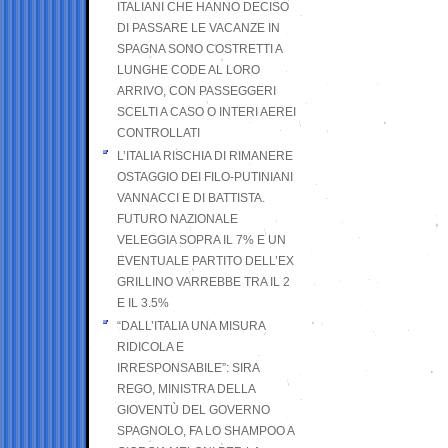
ITALIANI CHE HANNO DECISO
DI PASSARE LE VACANZE IN
SPAGNA SONO COSTRETTI A
LUNGHE CODE AL LORO
ARRIVO, CON PASSEGGERI
SCELTI A CASO O INTERI AEREI
CONTROLLATI
L’ITALIA RISCHIA DI RIMANERE
OSTAGGIO DEI FILO-PUTINIANI
VANNACCI E DI BATTISTA.
FUTURO NAZIONALE
VELEGGIA SOPRA IL 7% E UN
EVENTUALE PARTITO DELL’EX
GRILLINO VARREBBE TRA IL 2
E IL 3.5%
“DALL’ITALIA UNA MISURA
RIDICOLA E
IRRESPONSABILE”: SIRA
REGO, MINISTRA DELLA
GIOVENTÙ DEL GOVERNO
SPAGNOLO, FA LO SHAMPOO A