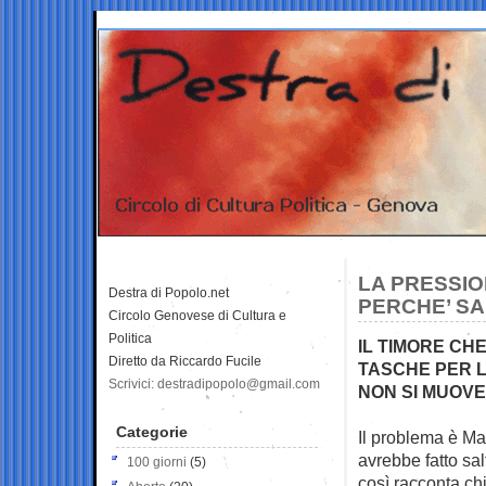
LA PRESSIO
Destra di Popolo.net
PERCHE’ SA
Circolo Genovese di Cultura e
Politica
IL TIMORE CH
Diretto da Riccardo Fucile
TASCHE PER L
Scrivici: destradipopolo@gmail.com
NON SI MUOV
Categorie
Il problema è Mat
avrebbe fatto sal
100 giorni
(5)
così racconta chi