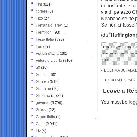
Fini
(821)
nonostante le lu
fioriere
(5)
via di palazzo C
Neanche se ne p
Fitto
(27)
Se non ci fosse M
Fontana di Trevi
(1)
Formigoni
(90)
(da “
Huffington
Forza Italia
(596)
frana
(9)
This entry was posted 
Fratelli d'Italia
(291)
any responses to this 
site.
Futuro e Libertà
(510)
g8
(25)
«
L’ULTIMA BUFALA 
Gelmini
(68)
L’ORO ALLA PATRI
Genova
(542)
Giannino
(10)
Leave a Rep
Giustizia
(5.784)
You must be
log
governo
(5.799)
Grasso
(22)
Green Italia
(1)
Grillo
(2.941)
Idv
(4)