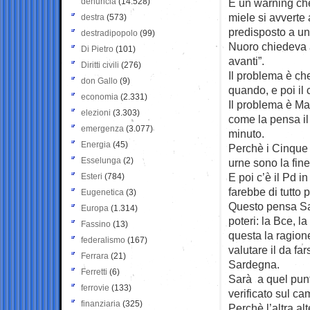
denuncia
(14.528)
È un warning che 
miele si avverte
destra
(573)
predisposto a un
destradipopolo
(99)
Nuoro chiedeva a
Di Pietro
(101)
avanti”.
Diritti civili
(276)
Il problema è che
don Gallo
(9)
quando, e poi il
economia
(2.331)
Il problema è Mat
elezioni
(3.303)
come la pensa il
emergenza
(3.077)
minuto.
Energia
(45)
Perchè i Cinque 
Esselunga
(2)
urne sono la fine 
E poi c’è il Pd 
Esteri
(784)
farebbe di tutto 
Eugenetica
(3)
Questo pensa Sal
Europa
(1.314)
poteri: la Bce, 
Fassino
(13)
questa la ragione
federalismo
(167)
valutare il da fa
Ferrara
(21)
Sardegna.
Ferretti
(6)
Sarà a quel pun
ferrovie
(133)
verificato sul cam
finanziaria
(325)
Perchè l’altra a