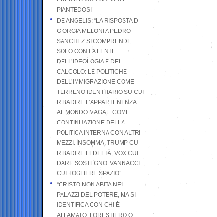
PIANTEDOSI
DE ANGELIS: “LA RISPOSTA DI
GIORGIA MELONI A PEDRO
SANCHEZ SI COMPRENDE
SOLO CON LA LENTE
DELL’IDEOLOGIA E DEL
CALCOLO: LE POLITICHE
DELL’IMMIGRAZIONE COME
TERRENO IDENTITARIO SU CUI
RIBADIRE L’APPARTENENZA
AL MONDO MAGA E COME
CONTINUAZIONE DELLA
POLITICA INTERNA CON ALTRI
MEZZI. INSOMMA, TRUMP CUI
RIBADIRE FEDELTÀ, VOX CUI
DARE SOSTEGNO, VANNACCI
CUI TOGLIERE SPAZIO”
“CRISTO NON ABITA NEI
PALAZZI DEL POTERE, MA SI
IDENTIFICA CON CHI È
AFFAMATO, FORESTIERO O