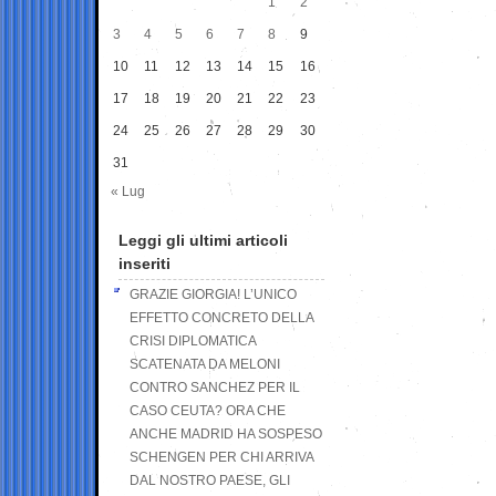
1
2
3
4
5
6
7
8
9
10
11
12
13
14
15
16
17
18
19
20
21
22
23
24
25
26
27
28
29
30
31
« Lug
Leggi gli ultimi articoli
inseriti
GRAZIE GIORGIA! L’UNICO
EFFETTO CONCRETO DELLA
CRISI DIPLOMATICA
SCATENATA DA MELONI
CONTRO SANCHEZ PER IL
CASO CEUTA? ORA CHE
ANCHE MADRID HA SOSPESO
SCHENGEN PER CHI ARRIVA
DAL NOSTRO PAESE, GLI