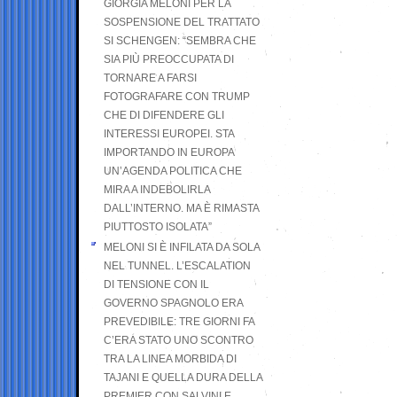
GIORGIA MELONI PER LA
SOSPENSIONE DEL TRATTATO
SI SCHENGEN: “SEMBRA CHE
SIA PIÙ PREOCCUPATA DI
TORNARE A FARSI
FOTOGRAFARE CON TRUMP
CHE DI DIFENDERE GLI
INTERESSI EUROPEI. STA
IMPORTANDO IN EUROPA
UN’AGENDA POLITICA CHE
MIRA A INDEBOLIRLA
DALL’INTERNO. MA È RIMASTA
PIUTTOSTO ISOLATA”
MELONI SI È INFILATA DA SOLA
NEL TUNNEL. L’ESCALATION
DI TENSIONE CON IL
GOVERNO SPAGNOLO ERA
PREVEDIBILE: TRE GIORNI FA
C’ERA STATO UNO SCONTRO
TRA LA LINEA MORBIDA DI
TAJANI E QUELLA DURA DELLA
PREMIER CON SALVINI E