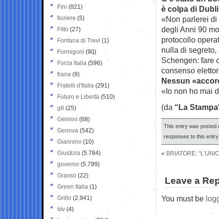
Fini
(821)
è colpa di Dubli
fioriere
(5)
«Non parlerei di
degli Anni 90 mol
Fitto
(27)
protocollo operat
Fontana di Trevi
(1)
nulla di segreto
Formigoni
(90)
Schengen: fare c
Forza Italia
(596)
consenso elettor
frana
(9)
Nessun «accord
Fratelli d'Italia
(291)
«Io non ho mai d
Futuro e Libertà
(510)
(da
“La Stampa
g8
(25)
Gelmini
(68)
This entry was posted o
Genova
(542)
responses to this entr
Giannino
(10)
Giustizia
(5.784)
«
BRIATORE: “L’UNI
governo
(5.799)
Grasso
(22)
Leave a Rep
Green Italia
(1)
You must be
log
Grillo
(2.941)
Idv
(4)