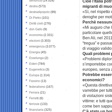
denuncia
(14.528)
Cioè l’Italia po
migranti di mu
destra
(573)
«Sì, nel rispett
destradipopolo
(99)
deroghe per moti
Di Pietro
(101)
Perchè nessuno
Diritti civili
(276)
«Mi auguro che l
don Gallo
(9)
particolare quell
economia
(2.331)
Ben Ali, nel 2011
elezioni
(3.303)
“tregua” e passa
emergenza
(3.077)
di viaggio valido
Energia
(45)
Quali problemi
Esselunga
(2)
«Problemi diploma
s’imporrebbe con 
Esteri
(784)
europeo, senza az
Eugenetica
(3)
Potrebbe essere 
Europa
(1.314)
economici?
Fassino
(13)
«Questa direttiva
federalismo
(167)
varrebbe per tutt
Ferrara
(21)
di violazioni sis
Ferretti
(6)
vittime: e tutti 
ferrovie
(133)
come ben sappi
finanziaria
(325)
C’è stato un bot