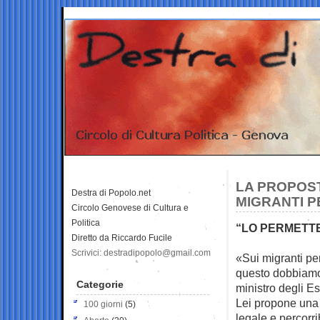
LA PROPOST
Destra di Popolo.net
MIGRANTI P
Circolo Genovese di Cultura e
Politica
“LO PERMETTE 
Diretto da Riccardo Fucile
Scrivici: destradipopolo@gmail.com
«Sui migranti pe
questo dobbia
Categorie
ministro degli E
Lei propone una 
100 giorni
(5)
legale e percorri