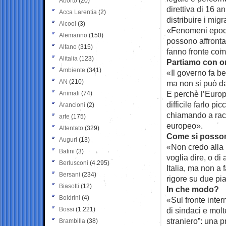
Aborto
(20)
direttiva di 16 a
Acca Larentia
(2)
distribuire i migr
Alcool
(3)
«Fenomeni epoca
Alemanno
(150)
possono affrontar
Alfano
(315)
fanno fronte co
Alitalia
(123)
Partiamo con o
Ambiente
(341)
«Il governo fa be
AN
(210)
ma non si può dar
E perchè l’Europ
Animali
(74)
difficile farlo p
Arancioni
(2)
chiamando a racco
arte
(175)
europeo».
Attentato
(329)
Come si posson
Auguri
(13)
«Non credo alla 
Batini
(3)
voglia dire, o di 
Berlusconi
(4.295)
Italia, ma non a 
Bersani
(234)
rigore su due pia
Biasotti
(12)
In che modo?
Boldrini
(4)
«Sul fronte inte
Bossi
(1.221)
di sindaci e mol
straniero”: una 
Brambilla
(38)