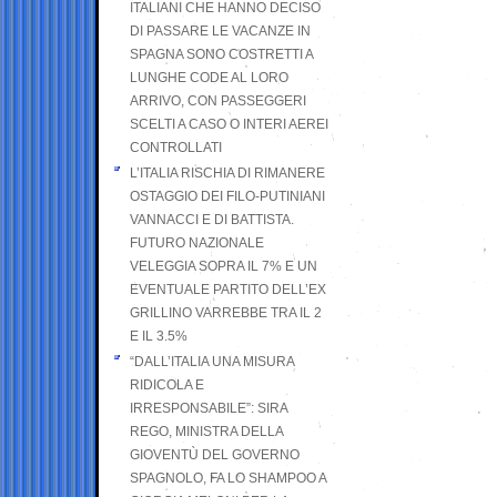
ITALIANI CHE HANNO DECISO
DI PASSARE LE VACANZE IN
SPAGNA SONO COSTRETTI A
LUNGHE CODE AL LORO
ARRIVO, CON PASSEGGERI
SCELTI A CASO O INTERI AEREI
CONTROLLATI
L’ITALIA RISCHIA DI RIMANERE
OSTAGGIO DEI FILO-PUTINIANI
VANNACCI E DI BATTISTA.
FUTURO NAZIONALE
VELEGGIA SOPRA IL 7% E UN
EVENTUALE PARTITO DELL’EX
GRILLINO VARREBBE TRA IL 2
E IL 3.5%
“DALL’ITALIA UNA MISURA
RIDICOLA E
IRRESPONSABILE”: SIRA
REGO, MINISTRA DELLA
GIOVENTÙ DEL GOVERNO
SPAGNOLO, FA LO SHAMPOO A