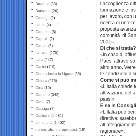
l’accoglienza dif
Brunetta
(83)
formazione e inse
Burlando
(26)
per lavoro, con 
Camogli
(2)
ricerca di un’occ
canile
(4)
proposta avanzata
Cappello
(8)
comunità di Sant’
Caprotti
(2)
2001».
Caritas
(6)
Di che si tratt
carovita
(170)
«In caso di afflu
casa
(247)
Paesi attraverso
altro anno. Verre
Casini
(119)
le condizioni di
Centrodestra in Liguria
(35)
Come si può muo
Chiesa
(276)
«L’Italia chiede 
Cina
(10)
attivazione della
Comune
(342)
passi».
Coop
(7)
E se in Consig
Cossiga
(7)
«L’Italia può pe
Costume
(5.581)
direttiva: sarebbe
criminalità
(1.402)
all’atteggiament
democratici e progressisti
(19)
ragionare».