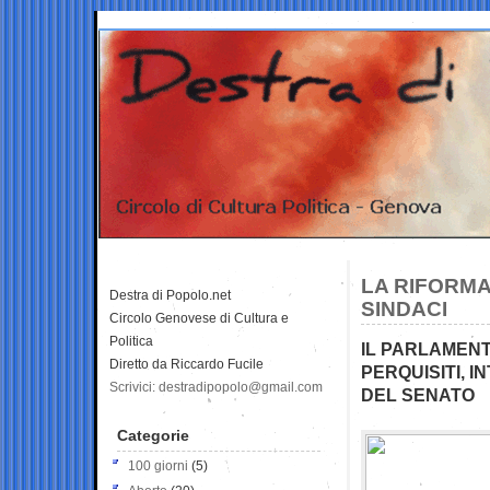
LA RIFORMA
Destra di Popolo.net
SINDACI
Circolo Genovese di Cultura e
Politica
IL PARLAMENT
Diretto da Riccardo Fucile
PERQUISITI, 
Scrivici: destradipopolo@gmail.com
DEL SENATO
Categorie
100 giorni
(5)