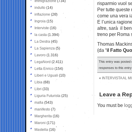
Immigrazione
(734)
risparmio vuol 
indulto
(14)
Per tutte queste 
inflazione
(26)
come una vera ia
Ingroia
(15)
E l’unica ragion
altre, sarà il ben
Interviste
(16)
treno per Roma si
la casta
(1.394)
La Destra
(45)
Thomas Mackin
La Sapienza
(5)
(da “
il Fatto Qu
Lavoro
(1.316)
LegaNord
(2.411)
This entry was posted 
responses to this entr
Letta Enrico
(154)
Liberi e Uguali
(10)
«
INTERVISTA AL M
Libia
(68)
Libri
(33)
Leave a Rep
Liguria Futurista
(25)
mafia
(543)
You must be
log
manifesto
(7)
Margherita
(16)
Maroni
(171)
Mastella
(16)