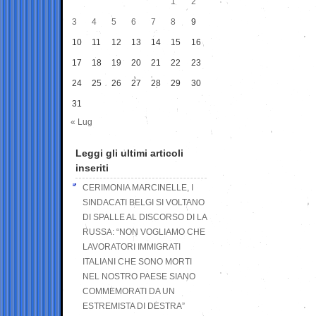
1
2
3
4
5
6
7
8
9
10
11
12
13
14
15
16
17
18
19
20
21
22
23
24
25
26
27
28
29
30
31
« Lug
Leggi gli ultimi articoli
inseriti
CERIMONIA MARCINELLE, I
SINDACATI BELGI SI VOLTANO
DI SPALLE AL DISCORSO DI LA
RUSSA: “NON VOGLIAMO CHE
LAVORATORI IMMIGRATI
ITALIANI CHE SONO MORTI
NEL NOSTRO PAESE SIANO
COMMEMORATI DA UN
ESTREMISTA DI DESTRA”