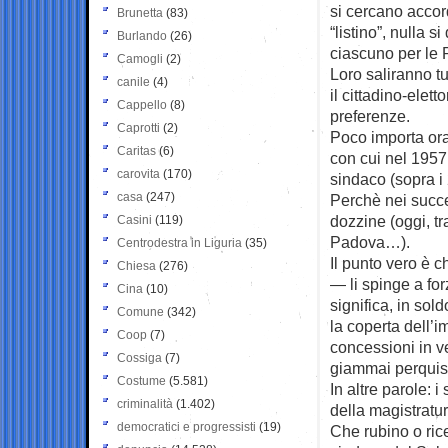
si cercano accord
Brunetta
(83)
“listino”, nulla 
Burlando
(26)
ciascuno per le 
Camogli
(2)
Loro saliranno t
canile
(4)
il cittadino-elett
Cappello
(8)
preferenze.
Caprotti
(2)
Poco importa ora
Caritas
(6)
con cui nel 1957 
carovita
(170)
sindaco (sopra i 
casa
(247)
Perchè nei succe
dozzine (oggi, tr
Casini
(119)
Padova…).
Centrodestra in Liguria
(35)
Il punto vero è 
Chiesa
(276)
— li spinge a for
Cina
(10)
significa, in sol
Comune
(342)
la coperta dell’
Coop
(7)
concessioni in ve
Cossiga
(7)
giammai perquisi
Costume
(5.581)
In altre parole: 
criminalità
(1.402)
della magistratura
democratici e progressisti
(19)
Che rubino o ric