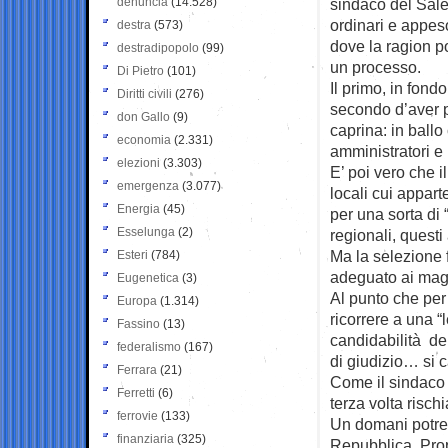
denuncia
(14.528)
sindaco del Saler
ordinari e appeso
destra
(573)
dove la ragion po
destradipopolo
(99)
un processo.
Di Pietro
(101)
Il primo, in fond
Diritti civili
(276)
secondo d’aver p
don Gallo
(9)
caprina: in ballo 
economia
(2.331)
amministratori e 
elezioni
(3.303)
E’ poi vero che 
emergenza
(3.077)
locali cui appart
Energia
(45)
per una sorta di “
Esselunga
(2)
regionali, questi
Ma la selezione f
Esteri
(784)
adeguato ai magis
Eugenetica
(3)
Al punto che per 
Europa
(1.314)
ricorrere a una “
Fassino
(13)
candidabilità de
federalismo
(167)
di giudizio… si 
Ferrara
(21)
Come il sindaco d
Ferretti
(6)
terza volta risch
ferrovie
(133)
Un domani potreb
finanziaria
(325)
Repubblica. Prop