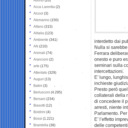
Aborto
(20)
Acca Larentia
(2)
Alcool
(3)
Alemanno
(150)
Alfano
(315)
Alitalia
(123)
Ambiente
(341)
interdetto dai pu
AN
(210)
Nulla si sarebbe
Ferrara delibera
Animali
(74)
onesto e puro era
Arancioni
(2)
seminari sulla co
arte
(175)
intercettazioni.
Attentato
(329)
E’ lungo, lunghis
Auguri
(13)
inchieste giudizi
Batini
(3)
Presto però quell
Berlusconi
(4.295)
collaterali dell
Bersani
(234)
di concedere il pr
Biasotti
(12)
arresti, niente i
Boldrini
(4)
Parlamento. Per c
Bossi
(1.221)
E’ l’effetto impr
delle competenti
Brambilla
(38)